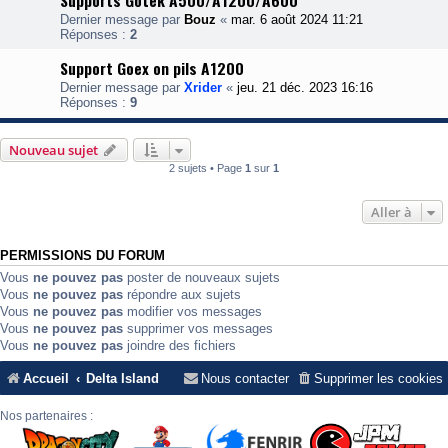
Supports Gotek A500/A1200/A600
Dernier message par
Bouz
«
mar. 6 août 2024 11:21
Réponses :
2
Support Goex on pils A1200
Dernier message par
Xrider
«
jeu. 21 déc. 2023 16:16
Réponses :
9
Nouveau sujet
2 sujets • Page
1
sur
1
Aller à
PERMISSIONS DU FORUM
Vous
ne pouvez pas
poster de nouveaux sujets
Vous
ne pouvez pas
répondre aux sujets
Vous
ne pouvez pas
modifier vos messages
Vous
ne pouvez pas
supprimer vos messages
Vous
ne pouvez pas
joindre des fichiers
Accueil
Delta Island
Nous contacter
Supprimer les cookies
Nos partenaires :