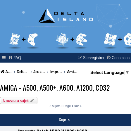
FAQ
S’enregistrer
Connexion
Accueil
Delta Island
Jeux Video
Impressions 3D
Amiga - A500, A500+, A600, A1200, CD32
Select Language
▼
AMIGA - A500, A500+, A600, A1200, CD32
Nouveau sujet
2 sujets • Page
1
sur
1
Sujets