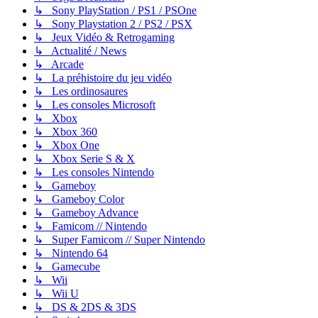
↳ Sony PlayStation / PS1 / PSOne
↳ Sony Playstation 2 / PS2 / PSX
↳ Jeux Vidéo & Retrogaming
↳ Actualité / News
↳ Arcade
↳ La préhistoire du jeu vidéo
↳ Les ordinosaures
↳ Les consoles Microsoft
↳ Xbox
↳ Xbox 360
↳ Xbox One
↳ Xbox Serie S & X
↳ Les consoles Nintendo
↳ Gameboy
↳ Gameboy Color
↳ Gameboy Advance
↳ Famicom // Nintendo
↳ Super Famicom // Super Nintendo
↳ Nintendo 64
↳ Gamecube
↳ Wii
↳ Wii U
↳ DS & 2DS & 3DS