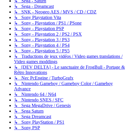
↳ Sega - Saturn
↳ Sega - Dreamcast
↳ SNK - Neogeo AES / MVS / CD / CDZ
↳ Sony Playstation Vita
↳ Sony - Playstation / PS1 / PSone
↳ Sony - Playstation PSP
↳ Sony - Playstation 2 / PS2 / PSX
↳ Sony - Playstation 3 / PS3
↳ Sony - Playstation 4 / PS4
↳ Sony - Playstation 5 / PS5
↳ Traductions de jeux vidéos / Video games translations /
Video games moddings
↳ [DEV DELTA] - Le sanctuaire de FrogBull - Portage &
Rétro Innovations
↳ Nec PcEngine / TurboGrafx
↳ Nintendo Gameboy / Gameboy Color / Gameboy
Advance
↳ Nintendo 64 / N64
↳ Nintendo SNES / SFC
↳ Sega MegaDrive / Genesis
↳ Sega Saturn
↳ Sega Dreamcast
↳ Sony PlayStation / PS1
↳ Sony PSP