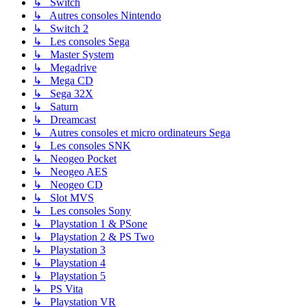
↳ Switch
↳ Autres consoles Nintendo
↳ Switch 2
↳ Les consoles Sega
↳ Master System
↳ Megadrive
↳ Mega CD
↳ Sega 32X
↳ Saturn
↳ Dreamcast
↳ Autres consoles et micro ordinateurs Sega
↳ Les consoles SNK
↳ Neogeo Pocket
↳ Neogeo AES
↳ Neogeo CD
↳ Slot MVS
↳ Les consoles Sony
↳ Playstation 1 & PSone
↳ Playstation 2 & PS Two
↳ Playstation 3
↳ Playstation 4
↳ Playstation 5
↳ PS Vita
↳ Playstation VR