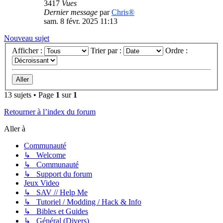
3417
Vues
Dernier message
par
Chris®
sam. 8 févr. 2025 11:13
Nouveau sujet
Afficher :
Trier par :
Ordre :
13 sujets • Page
1
sur
1
Retourner à l’index du forum
Aller à
Communauté
↳ Welcome
↳ Communauté
↳ Support du forum
Jeux Video
↳ SAV // Help Me
↳ Tutoriel / Modding / Hack & Info
↳ Bibles et Guides
↳ Général (Divers)