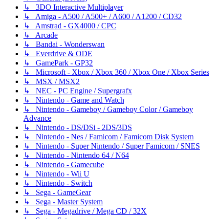
↳ 3DO Interactive Multiplayer
↳ Amiga - A500 / A500+ / A600 / A1200 / CD32
↳ Amstrad - GX4000 / CPC
↳ Arcade
↳ Bandai - Wonderswan
↳ Everdrive & ODE
↳ GamePark - GP32
↳ Microsoft - Xbox / Xbox 360 / Xbox One / Xbox Series
↳ MSX / MSX2
↳ NEC - PC Engine / Supergrafx
↳ Nintendo - Game and Watch
↳ Nintendo - Gameboy / Gameboy Color / Gameboy
Advance
↳ Nintendo - DS/DSi - 2DS/3DS
↳ Nintendo - Nes / Famicom / Famicom Disk System
↳ Nintendo - Super Nintendo / Super Famicom / SNES
↳ Nintendo - Nintendo 64 / N64
↳ Nintendo - Gamecube
↳ Nintendo - Wii U
↳ Nintendo - Switch
↳ Sega - GameGear
↳ Sega - Master System
↳ Sega - Megadrive / Mega CD / 32X