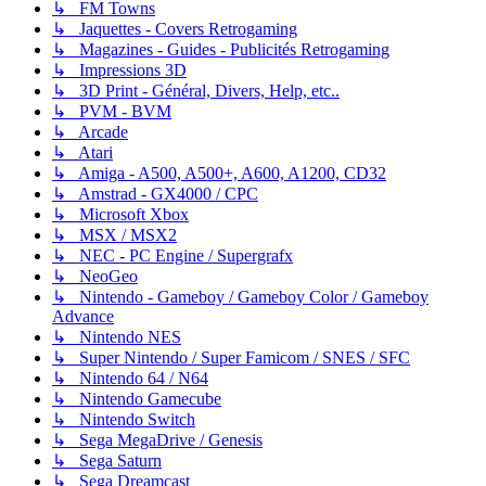
↳ FM Towns
↳ Jaquettes - Covers Retrogaming
↳ Magazines - Guides - Publicités Retrogaming
↳ Impressions 3D
↳ 3D Print - Général, Divers, Help, etc..
↳ PVM - BVM
↳ Arcade
↳ Atari
↳ Amiga - A500, A500+, A600, A1200, CD32
↳ Amstrad - GX4000 / CPC
↳ Microsoft Xbox
↳ MSX / MSX2
↳ NEC - PC Engine / Supergrafx
↳ NeoGeo
↳ Nintendo - Gameboy / Gameboy Color / Gameboy
Advance
↳ Nintendo NES
↳ Super Nintendo / Super Famicom / SNES / SFC
↳ Nintendo 64 / N64
↳ Nintendo Gamecube
↳ Nintendo Switch
↳ Sega MegaDrive / Genesis
↳ Sega Saturn
↳ Sega Dreamcast