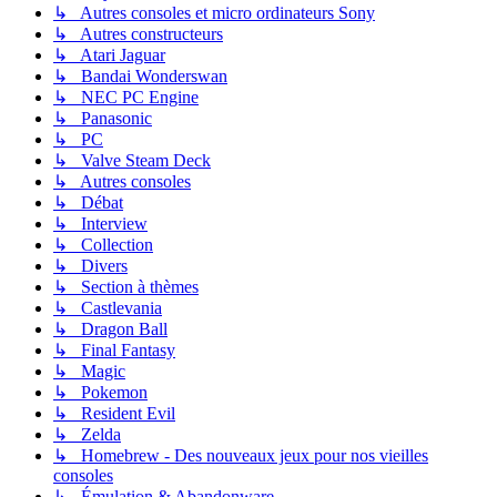
↳ Autres consoles et micro ordinateurs Sony
↳ Autres constructeurs
↳ Atari Jaguar
↳ Bandai Wonderswan
↳ NEC PC Engine
↳ Panasonic
↳ PC
↳ Valve Steam Deck
↳ Autres consoles
↳ Débat
↳ Interview
↳ Collection
↳ Divers
↳ Section à thèmes
↳ Castlevania
↳ Dragon Ball
↳ Final Fantasy
↳ Magic
↳ Pokemon
↳ Resident Evil
↳ Zelda
↳ Homebrew - Des nouveaux jeux pour nos vieilles
consoles
↳ Émulation & Abandonware