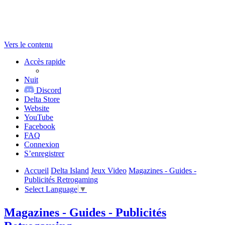
Vers le contenu
Accès rapide
Nuit
Discord
Delta Store
Website
YouTube
Facebook
FAQ
Connexion
S’enregistrer
Accueil
Delta Island
Jeux Video
Magazines - Guides -
Publicités Retrogaming
Select Language
▼
Magazines - Guides - Publicités