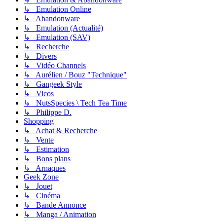
↳ Emulation Online
↳ Abandonware
↳ Emulation (Actualité)
↳ Emulation (SAV)
↳ Recherche
↳ Divers
↳ Vidéo Channels
↳ Aurélien / Bouz "Technique"
↳ Gangeek Style
↳ Vicos
↳ NutsSpecies \ Tech Tea Time
↳ Philippe D.
Shopping
↳ Achat & Recherche
↳ Vente
↳ Estimation
↳ Bons plans
↳ Arnaques
Geek Zone
↳ Jouet
↳ Cinéma
↳ Bande Annonce
↳ Manga / Animation