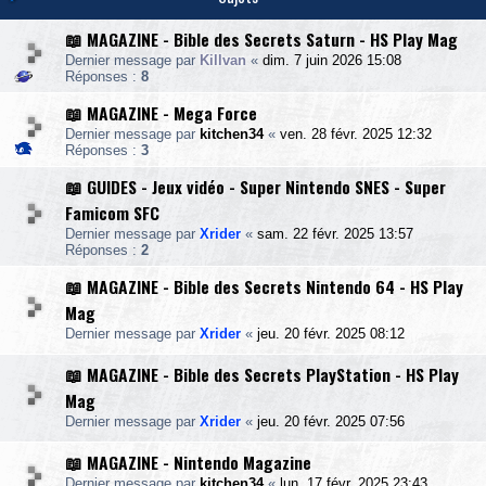
📖 MAGAZINE - Bible des Secrets Saturn - HS Play Mag
Dernier message par
Killvan
«
dim. 7 juin 2026 15:08
Réponses :
8
📖 MAGAZINE - Mega Force
Dernier message par
kitchen34
«
ven. 28 févr. 2025 12:32
Réponses :
3
📖 GUIDES - Jeux vidéo - Super Nintendo SNES - Super
Famicom SFC
Dernier message par
Xrider
«
sam. 22 févr. 2025 13:57
Réponses :
2
📖 MAGAZINE - Bible des Secrets Nintendo 64 - HS Play
Mag
Dernier message par
Xrider
«
jeu. 20 févr. 2025 08:12
📖 MAGAZINE - Bible des Secrets PlayStation - HS Play
Mag
Dernier message par
Xrider
«
jeu. 20 févr. 2025 07:56
📖 MAGAZINE - Nintendo Magazine
Dernier message par
kitchen34
«
lun. 17 févr. 2025 23:43