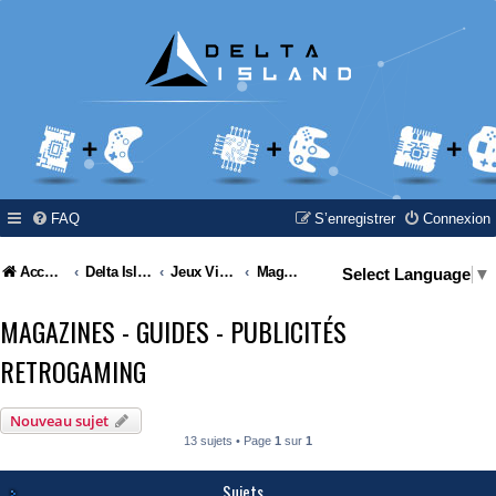
FAQ
S’enregistrer
Connexion
Accueil
Delta Island
Jeux Video
Magazines - Guides - Publicités Retrogaming
Select Language
▼
MAGAZINES - GUIDES - PUBLICITÉS
RETROGAMING
Nouveau sujet
13 sujets • Page
1
sur
1
Sujets