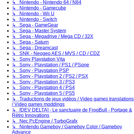
↳ Nintendo - Nintendo 64 / N64
↳ Nintendo - Gamecube
↳ Nintendo - Wii U
↳ Nintendo - Switch
↳ Sega - GameGear
↳ Sega - Master System
↳ Sega - Megadrive / Mega CD / 32X
↳ Sega - Saturn
↳ Sega - Dreamcast
↳ SNK - Neogeo AES / MVS / CD / CDZ
↳ Sony Playstation Vita
↳ Sony - Playstation / PS1 / PSone
↳ Sony - Playstation PSP
↳ Sony - Playstation 2 / PS2 / PSX
↳ Sony - Playstation 3 / PS3
↳ Sony - Playstation 4 / PS4
↳ Sony - Playstation 5 / PS5
↳ Traductions de jeux vidéos / Video games translations
/ Video games moddings
↳ [DEV DELTA] - Le sanctuaire de FrogBull - Portage &
Rétro Innovations
↳ Nec PcEngine / TurboGrafx
↳ Nintendo Gameboy / Gameboy Color / Gameboy
Advance