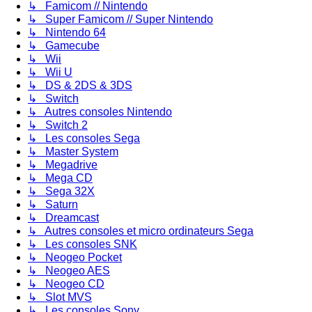
↳ Famicom // Nintendo
↳ Super Famicom // Super Nintendo
↳ Nintendo 64
↳ Gamecube
↳ Wii
↳ Wii U
↳ DS & 2DS & 3DS
↳ Switch
↳ Autres consoles Nintendo
↳ Switch 2
↳ Les consoles Sega
↳ Master System
↳ Megadrive
↳ Mega CD
↳ Sega 32X
↳ Saturn
↳ Dreamcast
↳ Autres consoles et micro ordinateurs Sega
↳ Les consoles SNK
↳ Neogeo Pocket
↳ Neogeo AES
↳ Neogeo CD
↳ Slot MVS
↳ Les consoles Sony