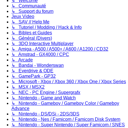
↳ Welcome
↳ Communauté
↳ Support du forum
Jeux Video
↳ SAV // Help Me
↳ Tutoriel / Modding / Hack & Info
↳ Bibles et Guides
↳ Général (Divers)
↳ 3DO Interactive Multiplayer
↳ Amiga - A500 / A500+ / A600 / A1200 / CD32
↳ Amstrad - GX4000 / CPC
↳ Arcade
↳ Bandai - Wonderswan
↳ Everdrive & ODE
↳ GamePark - GP32
↳ Microsoft - Xbox / Xbox 360 / Xbox One / Xbox Series
↳ MSX / MSX2
↳ NEC - PC Engine / Supergrafx
↳ Nintendo - Game and Watch
↳ Nintendo - Gameboy / Gameboy Color / Gameboy
Advance
↳ Nintendo - DS/DSi - 2DS/3DS
↳ Nintendo - Nes / Famicom / Famicom Disk System
↳ Nintendo - Super Nintendo / Super Famicom / SNES