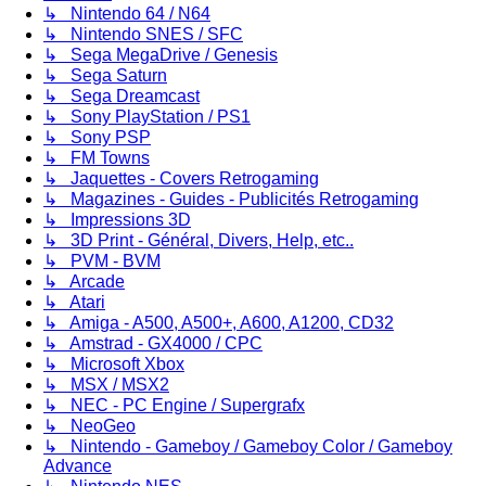
↳ Nintendo 64 / N64
↳ Nintendo SNES / SFC
↳ Sega MegaDrive / Genesis
↳ Sega Saturn
↳ Sega Dreamcast
↳ Sony PlayStation / PS1
↳ Sony PSP
↳ FM Towns
↳ Jaquettes - Covers Retrogaming
↳ Magazines - Guides - Publicités Retrogaming
↳ Impressions 3D
↳ 3D Print - Général, Divers, Help, etc..
↳ PVM - BVM
↳ Arcade
↳ Atari
↳ Amiga - A500, A500+, A600, A1200, CD32
↳ Amstrad - GX4000 / CPC
↳ Microsoft Xbox
↳ MSX / MSX2
↳ NEC - PC Engine / Supergrafx
↳ NeoGeo
↳ Nintendo - Gameboy / Gameboy Color / Gameboy
Advance