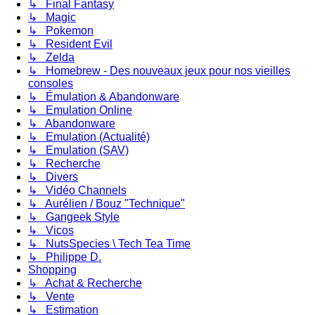
↳ Final Fantasy
↳ Magic
↳ Pokemon
↳ Resident Evil
↳ Zelda
↳ Homebrew - Des nouveaux jeux pour nos vieilles
consoles
↳ Émulation & Abandonware
↳ Emulation Online
↳ Abandonware
↳ Emulation (Actualité)
↳ Emulation (SAV)
↳ Recherche
↳ Divers
↳ Vidéo Channels
↳ Aurélien / Bouz "Technique"
↳ Gangeek Style
↳ Vicos
↳ NutsSpecies \ Tech Tea Time
↳ Philippe D.
Shopping
↳ Achat & Recherche
↳ Vente
↳ Estimation