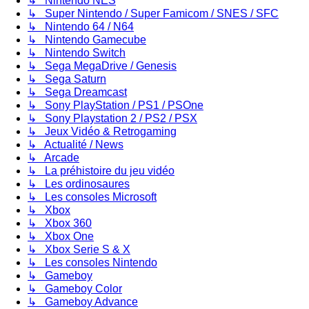
↳ Nintendo NES
↳ Super Nintendo / Super Famicom / SNES / SFC
↳ Nintendo 64 / N64
↳ Nintendo Gamecube
↳ Nintendo Switch
↳ Sega MegaDrive / Genesis
↳ Sega Saturn
↳ Sega Dreamcast
↳ Sony PlayStation / PS1 / PSOne
↳ Sony Playstation 2 / PS2 / PSX
↳ Jeux Vidéo & Retrogaming
↳ Actualité / News
↳ Arcade
↳ La préhistoire du jeu vidéo
↳ Les ordinosaures
↳ Les consoles Microsoft
↳ Xbox
↳ Xbox 360
↳ Xbox One
↳ Xbox Serie S & X
↳ Les consoles Nintendo
↳ Gameboy
↳ Gameboy Color
↳ Gameboy Advance