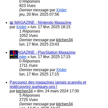
0
Réponses
823
Vues
Dernier message
par
Xrider
jeu. 20 févr. 2025 07:56
📖 MAGAZINE - Nintendo Magazine
par
Xrider
»
lun. 17 févr. 2025 18:15
1
Réponses
1052
Vues
Dernier message
par
kitchen34
lun. 17 févr. 2025 23:43
📖 MAGAZINE - PlayStation Magazine
par
Xrider
»
lun. 17 févr. 2025 17:15
0
Réponses
1711
Vues
Dernier message
par
Xrider
lun. 17 févr. 2025 17:15
Parcourez des magazines jamais scannés et
redécouvrez quelques-uns !
par
kitchen34
»
dim. 24 mars 2024 17:30
5
Réponses
2725
Vues
Dernier message
par
kitchen34