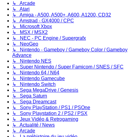
↳ Arcade
↳ Atari
↳ Amiga - A500, A500+, A600, A1200, CD32
↳ Amstrad - GX4000 / CPC
↳ Microsoft Xbox
↳ MSX / MSX2
↳ NEC - PC Engine / Supergrafx
↳ NeoGeo
↳ Nintendo - Gameboy / Gameboy Color / Gameboy
Advance
↳ Nintendo NES
↳ Super Nintendo / Super Famicom / SNES / SFC
↳ Nintendo 64 / N64
↳ Nintendo Gamecube
↳ Nintendo Switch
↳ Sega MegaDrive / Genesis
↳ Sega Saturn
↳ Sega Dreamcast
↳ Sony PlayStation / PS1 / PSOne
↳ Sony Playstation 2 / PS2 / PSX
↳ Jeux Vidéo & Retrogaming
↳ Actualité / News
↳ Arcade
↳ La préhistoire du jeu vidéo