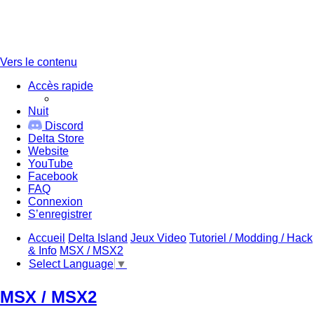
Vers le contenu
Accès rapide
Nuit
Discord
Delta Store
Website
YouTube
Facebook
FAQ
Connexion
S’enregistrer
Accueil
Delta Island
Jeux Video
Tutoriel / Modding / Hack
& Info
MSX / MSX2
Select Language
▼
MSX / MSX2