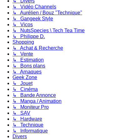
↳ Divers
↳ Vidéo Channels
↳ Aurélien / Bouz "Technique"
↳ Gangeek Style
↳ Vicos
↳ NutsSpecies \ Tech Tea Time
↳ Philippe D.
Shopping
↳ Achat & Recherche
↳ Vente
↳ Estimation
↳ Bons plans
↳ Arnaques
Geek Zone
↳ Jouet
↳ Cinéma
↳ Bande Annonce
↳ Manga / Animation
↳ Moniteur Pro
↳ SAV
↳ Hardware
↳ Technique
↳ Informatique
Divers