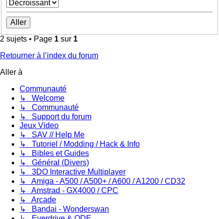
2 sujets • Page
1
sur
1
Retourner à l’index du forum
Aller à
Communauté
↳ Welcome
↳ Communauté
↳ Support du forum
Jeux Video
↳ SAV // Help Me
↳ Tutoriel / Modding / Hack & Info
↳ Bibles et Guides
↳ Général (Divers)
↳ 3DO Interactive Multiplayer
↳ Amiga - A500 / A500+ / A600 / A1200 / CD32
↳ Amstrad - GX4000 / CPC
↳ Arcade
↳ Bandai - Wonderswan
↳ Everdrive & ODE