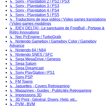
↳ Sony - Playstation 2 / PS2 / PSX
↳ Sony - Playstation 3 / PS3
↳ Sony - Playstation 4 / PS4
↳ Sony - Playstation 5 / PS5
↳ Traductions de jeux vidéos / Video games translations
/ Video games moddings
↳ [DEV DELTA] - Le sanctuaire de FrogBull - Portage &
Rétro Innovations
↳ Nec PcEngine / TurboGrafx
↳ Nintendo Gameboy / Gameboy Color / Gameboy
Advance
↳ Nintendo 64 / N64
↳ Nintendo SNES / SFC
↳ Sega MegaDrive / Genesis
↳ Sega Saturn
↳ Sega Dreamcast
↳ Sony PlayStation / PS1
↳ Sony PSP
↳ FM Towns
↳ Jaquettes - Covers Retrogaming
↳ Magazines - Guides - Publicités Retrogaming
↳ Impressions 3D
↳ 3D Print - Général, Divers, Help, etc..
↳ PVM - BVM