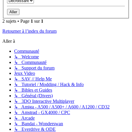
2 sujets • Page
1
sur
1
Retourner à l’index du forum
Aller à
Communauté
↳ Welcome
↳ Communauté
↳ Support du forum
Jeux Video
↳ SAV // Help Me
↳ Tutoriel / Modding / Hack & Info
↳ Bibles et Guides
↳ Général (Divers)
↳ 3DO Interactive Multiplayer
↳ Amiga - A500 / A500+ / A600 / A1200 / CD32
↳ Amstrad - GX4000 / CPC
↳ Arcade
↳ Bandai - Wonderswan
↳ Everdrive & ODE