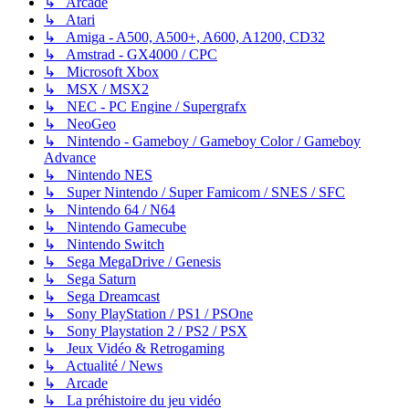
↳ Arcade
↳ Atari
↳ Amiga - A500, A500+, A600, A1200, CD32
↳ Amstrad - GX4000 / CPC
↳ Microsoft Xbox
↳ MSX / MSX2
↳ NEC - PC Engine / Supergrafx
↳ NeoGeo
↳ Nintendo - Gameboy / Gameboy Color / Gameboy
Advance
↳ Nintendo NES
↳ Super Nintendo / Super Famicom / SNES / SFC
↳ Nintendo 64 / N64
↳ Nintendo Gamecube
↳ Nintendo Switch
↳ Sega MegaDrive / Genesis
↳ Sega Saturn
↳ Sega Dreamcast
↳ Sony PlayStation / PS1 / PSOne
↳ Sony Playstation 2 / PS2 / PSX
↳ Jeux Vidéo & Retrogaming
↳ Actualité / News
↳ Arcade
↳ La préhistoire du jeu vidéo