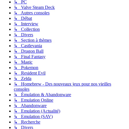
↳ PC
↳ Valve Steam Deck
↳ Autres consoles
↳ Débat
↳ Interview
↳ Collection
↳ Divers
↳ Section à thèmes
↳ Castlevania
↳ Dragon Ball
↳ Final Fantasy
↳ Magic
↳ Pokemon
↳ Resident Evil
↳ Zelda
↳ Homebrew - Des nouveaux jeux pour nos vieilles
consoles
↳ Émulation & Abandonware
↳ Emulation Online
↳ Abandonware
↳ Emulation (Actualité)
↳ Emulation (SAV)
↳ Recherche
↳ Divers