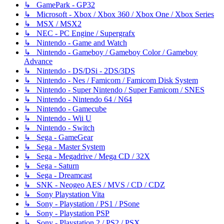
↳ GamePark - GP32
↳ Microsoft - Xbox / Xbox 360 / Xbox One / Xbox Series
↳ MSX / MSX2
↳ NEC - PC Engine / Supergrafx
↳ Nintendo - Game and Watch
↳ Nintendo - Gameboy / Gameboy Color / Gameboy
Advance
↳ Nintendo - DS/DSi - 2DS/3DS
↳ Nintendo - Nes / Famicom / Famicom Disk System
↳ Nintendo - Super Nintendo / Super Famicom / SNES
↳ Nintendo - Nintendo 64 / N64
↳ Nintendo - Gamecube
↳ Nintendo - Wii U
↳ Nintendo - Switch
↳ Sega - GameGear
↳ Sega - Master System
↳ Sega - Megadrive / Mega CD / 32X
↳ Sega - Saturn
↳ Sega - Dreamcast
↳ SNK - Neogeo AES / MVS / CD / CDZ
↳ Sony Playstation Vita
↳ Sony - Playstation / PS1 / PSone
↳ Sony - Playstation PSP
↳ Sony - Playstation 2 / PS2 / PSX