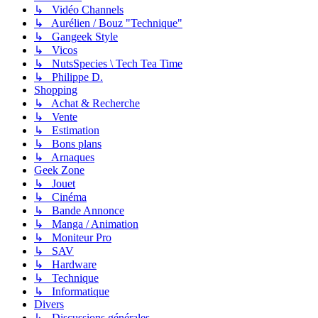
↳ Vidéo Channels
↳ Aurélien / Bouz "Technique"
↳ Gangeek Style
↳ Vicos
↳ NutsSpecies \ Tech Tea Time
↳ Philippe D.
Shopping
↳ Achat & Recherche
↳ Vente
↳ Estimation
↳ Bons plans
↳ Arnaques
Geek Zone
↳ Jouet
↳ Cinéma
↳ Bande Annonce
↳ Manga / Animation
↳ Moniteur Pro
↳ SAV
↳ Hardware
↳ Technique
↳ Informatique
Divers
↳ Discussions générales