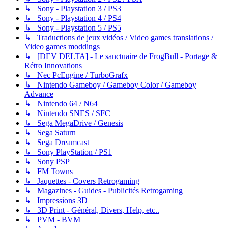
↳ Sony - Playstation 3 / PS3
↳ Sony - Playstation 4 / PS4
↳ Sony - Playstation 5 / PS5
↳ Traductions de jeux vidéos / Video games translations /
Video games moddings
↳ [DEV DELTA] - Le sanctuaire de FrogBull - Portage &
Rétro Innovations
↳ Nec PcEngine / TurboGrafx
↳ Nintendo Gameboy / Gameboy Color / Gameboy
Advance
↳ Nintendo 64 / N64
↳ Nintendo SNES / SFC
↳ Sega MegaDrive / Genesis
↳ Sega Saturn
↳ Sega Dreamcast
↳ Sony PlayStation / PS1
↳ Sony PSP
↳ FM Towns
↳ Jaquettes - Covers Retrogaming
↳ Magazines - Guides - Publicités Retrogaming
↳ Impressions 3D
↳ 3D Print - Général, Divers, Help, etc..
↳ PVM - BVM