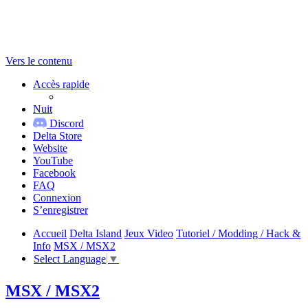
Vers le contenu
Accès rapide
Nuit
Discord
Delta Store
Website
YouTube
Facebook
FAQ
Connexion
S’enregistrer
Accueil
Delta Island
Jeux Video
Tutoriel / Modding / Hack &
Info
MSX / MSX2
Select Language
▼
MSX / MSX2