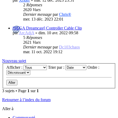
par
Xrider
»
mar. 12 déc. 2023 23:51
2
Réponses
2620
Vues
Dernier message
par
Chris®
mer. 13 déc. 2023 22:01
[SEGA Dreamcast] Controller Cable Clip
par
ArcAdiA
»
dim. 10 avr. 2022 09:58
5
Réponses
2621
Vues
Dernier message
par
Dc103chaos
mar. 11 oct. 2022 19:12
Nouveau sujet
Afficher :
Trier par :
Ordre :
3 sujets • Page
1
sur
1
Retourner à l’index du forum
Aller à
Communauté