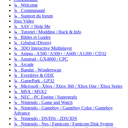
↳ Welcome
↳ Communauté
↳ Support du forum
Jeux Video
↳ SAV // Help Me
↳ Tutoriel / Modding / Hack & Info
↳ Bibles et Guides
↳ Général (Divers)
↳ 3DO Interactive Multiplayer
↳ Amiga - A500 / A500+ / A600 / A1200 / CD32
↳ Amstrad - GX4000 / CPC
↳ Arcade
↳ Bandai - Wonderswan
↳ Everdrive & ODE
↳ GamePark - GP32
↳ Microsoft - Xbox / Xbox 360 / Xbox One / Xbox Series
↳ MSX / MSX2
↳ NEC - PC Engine / Supergrafx
↳ Nintendo - Game and Watch
↳ Nintendo - Gameboy / Gameboy Color / Gameboy
Advance
↳ Nintendo - DS/DSi - 2DS/3DS
↳ Nintendo - Nes / Famicom / Famicom Disk System