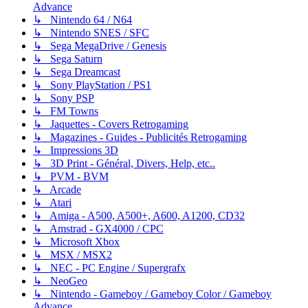
Advance
↳ Nintendo 64 / N64
↳ Nintendo SNES / SFC
↳ Sega MegaDrive / Genesis
↳ Sega Saturn
↳ Sega Dreamcast
↳ Sony PlayStation / PS1
↳ Sony PSP
↳ FM Towns
↳ Jaquettes - Covers Retrogaming
↳ Magazines - Guides - Publicités Retrogaming
↳ Impressions 3D
↳ 3D Print - Général, Divers, Help, etc..
↳ PVM - BVM
↳ Arcade
↳ Atari
↳ Amiga - A500, A500+, A600, A1200, CD32
↳ Amstrad - GX4000 / CPC
↳ Microsoft Xbox
↳ MSX / MSX2
↳ NEC - PC Engine / Supergrafx
↳ NeoGeo
↳ Nintendo - Gameboy / Gameboy Color / Gameboy
Advance