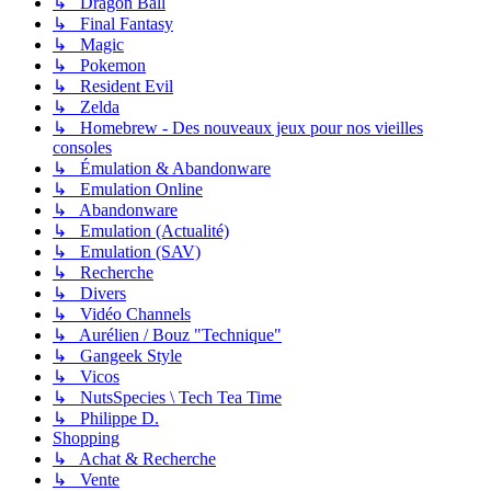
↳ Dragon Ball
↳ Final Fantasy
↳ Magic
↳ Pokemon
↳ Resident Evil
↳ Zelda
↳ Homebrew - Des nouveaux jeux pour nos vieilles
consoles
↳ Émulation & Abandonware
↳ Emulation Online
↳ Abandonware
↳ Emulation (Actualité)
↳ Emulation (SAV)
↳ Recherche
↳ Divers
↳ Vidéo Channels
↳ Aurélien / Bouz "Technique"
↳ Gangeek Style
↳ Vicos
↳ NutsSpecies \ Tech Tea Time
↳ Philippe D.
Shopping
↳ Achat & Recherche
↳ Vente