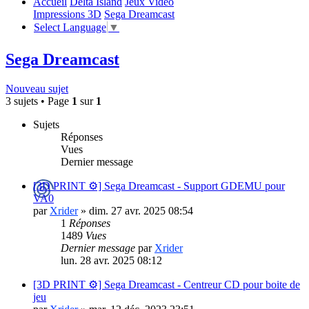
Accueil
Delta Island
Jeux Video
Impressions 3D
Sega Dreamcast
Select Language
▼
Sega Dreamcast
Nouveau sujet
3 sujets • Page
1
sur
1
Sujets
Réponses
Vues
Dernier message
[3D PRINT ⚙️] Sega Dreamcast - Support GDEMU pour
VA0
par
Xrider
»
dim. 27 avr. 2025 08:54
1
Réponses
1489
Vues
Dernier message
par
Xrider
lun. 28 avr. 2025 08:12
[3D PRINT ⚙️] Sega Dreamcast - Centreur CD pour boite de
jeu