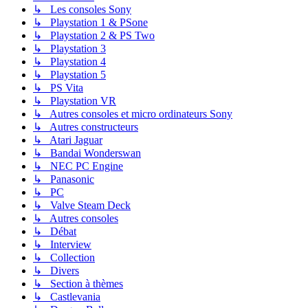
↳ Les consoles Sony
↳ Playstation 1 & PSone
↳ Playstation 2 & PS Two
↳ Playstation 3
↳ Playstation 4
↳ Playstation 5
↳ PS Vita
↳ Playstation VR
↳ Autres consoles et micro ordinateurs Sony
↳ Autres constructeurs
↳ Atari Jaguar
↳ Bandai Wonderswan
↳ NEC PC Engine
↳ Panasonic
↳ PC
↳ Valve Steam Deck
↳ Autres consoles
↳ Débat
↳ Interview
↳ Collection
↳ Divers
↳ Section à thèmes
↳ Castlevania