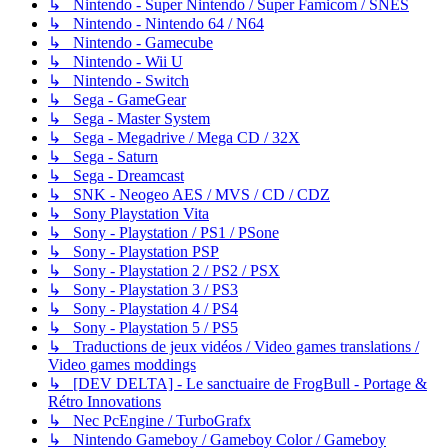
↳ Nintendo - Super Nintendo / Super Famicom / SNES
↳ Nintendo - Nintendo 64 / N64
↳ Nintendo - Gamecube
↳ Nintendo - Wii U
↳ Nintendo - Switch
↳ Sega - GameGear
↳ Sega - Master System
↳ Sega - Megadrive / Mega CD / 32X
↳ Sega - Saturn
↳ Sega - Dreamcast
↳ SNK - Neogeo AES / MVS / CD / CDZ
↳ Sony Playstation Vita
↳ Sony - Playstation / PS1 / PSone
↳ Sony - Playstation PSP
↳ Sony - Playstation 2 / PS2 / PSX
↳ Sony - Playstation 3 / PS3
↳ Sony - Playstation 4 / PS4
↳ Sony - Playstation 5 / PS5
↳ Traductions de jeux vidéos / Video games translations /
Video games moddings
↳ [DEV DELTA] - Le sanctuaire de FrogBull - Portage &
Rétro Innovations
↳ Nec PcEngine / TurboGrafx
↳ Nintendo Gameboy / Gameboy Color / Gameboy