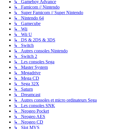
↳ Gameboy Advance
↳ Famicom // Nintendo
↳ Super Famicom // Super Nintendo
↳ Nintendo 64
↳ Gamecube
↳ Wii
↳ Wii U
↳ DS & 2DS & 3DS
↳ Switch
↳ Autres consoles Nintendo
↳ Switch 2
↳ Les consoles Sega
↳ Master System
↳ Megadrive
↳ Mega CD
↳ Sega 32X
↳ Saturn
↳ Dreamcast
↳ Autres consoles et micro ordinateurs Sega
↳ Les consoles SNK
↳ Neogeo Pocket
↳ Neogeo AES
↳ Neogeo CD
↳ Slot MVS