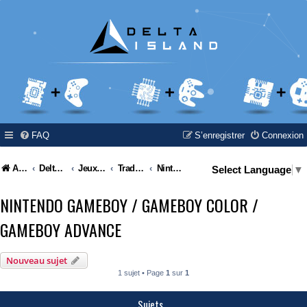
FAQ
S’enregistrer
Connexion
Accueil
Delta Island
Jeux Video
Traductions de jeux vidéos / Video games translations / Video games moddings
Nintendo Gameboy / Gameboy Color / Gameboy Advance
Select Language
▼
NINTENDO GAMEBOY / GAMEBOY COLOR /
GAMEBOY ADVANCE
Nouveau sujet
1 sujet • Page
1
sur
1
Sujets