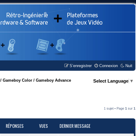
S’enregistrer
Connexion
Nuit
/ Gameboy Color / Gameboy Advance
Select Language
▼
1 sujet • Page
1
sur
1
RÉPONSES
VUES
DERNIER MESSAGE