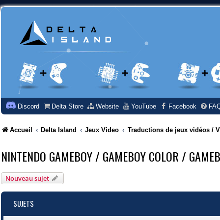
Discord
Delta Store
Website
YouTube
Facebook
FA
Accueil
Delta Island
Jeux Video
Traductions de jeux vidéos /
NINTENDO GAMEBOY / GAMEBOY COLOR / GAME
Nouveau sujet
SUJETS