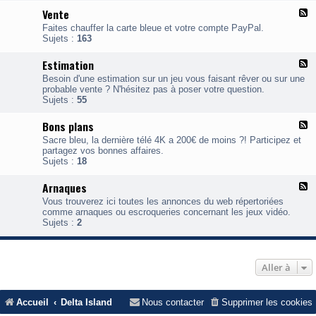
A
Vente
F
c
l
h
Faites chauffer la carte bleue et votre compte PayPal.
u
a
Sujets :
163
x
t
-
&
Estimation
F
V
R
l
e
e
Besoin d'une estimation sur un jeu vous faisant rêver ou sur une
u
n
c
probable vente ? N'hésitez pas à poser votre question.
x
t
h
Sujets :
55
-
e
e
E
r
Bons plans
F
s
c
l
t
Sacre bleu, la dernière télé 4K a 200€ de moins ?! Participez et
h
u
i
partagez vos bonnes affaires.
e
x
Sujets :
18
-
a
B
t
Arnaques
F
o
i
l
n
o
Vous trouverez ici toutes les annonces du web répertoriées
u
s
n
comme arnaques ou escroqueries concernant les jeux vidéo.
x
p
Sujets :
2
-
l
A
a
r
n
n
s
Aller à
a
q
u
Accueil
Delta Island
Nous contacter
Supprimer les cookies
e
s