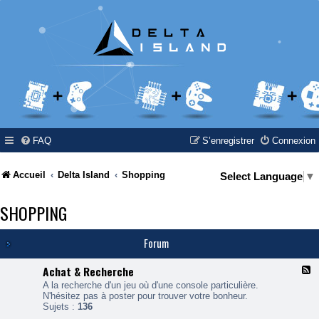
FAQ
S’enregistrer
Connexion
Accueil
Delta Island
Shopping
Select Language
▼
SHOPPING
Forum
Achat & Recherche
F
l
A la recherche d'un jeu où d'une console particulière.
u
N'hésitez pas à poster pour trouver votre bonheur.
x
Sujets :
136
-