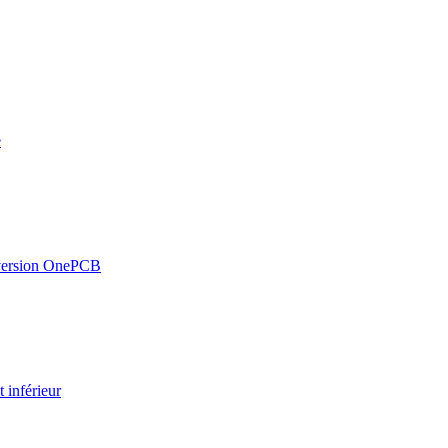
e
version OnePCB
inférieur