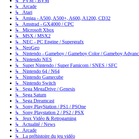
↳ PVM - BVM
↳ Arcade
↳ Atari
↳ Amiga - A500, A500+, A600, A1200, CD32
↳ Amstrad - GX4000 / CPC
↳ Microsoft Xbox
↳ MSX / MSX2
↳ NEC - PC Engine / Supergrafx
↳ NeoGeo
↳ Nintendo - Gameboy / Gameboy Color / Gameboy Advanc
↳ Nintendo NES
↳ Super Nintendo / Super Famicom / SNES / SFC
↳ Nintendo 64 / N64
↳ Nintendo Gamecube
↳ Nintendo Switch
↳ Sega MegaDrive / Genesis
↳ Sega Saturn
↳ Sega Dreamcast
↳ Sony PlayStation / PS1 / PSOne
↳ Sony Playstation 2 / PS2 / PSX
↳ Jeux Vidéo & Retrogaming
↳ Actualité / News
↳ Arcade
↳ La préhistoire du jeu vidéo