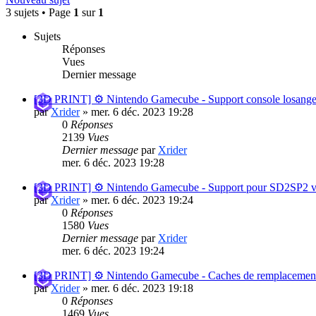
3 sujets • Page
1
sur
1
Sujets
Réponses
Vues
Dernier message
[3D PRINT] ⚙️ Nintendo Gamecube - Support console losang
par
Xrider
»
mer. 6 déc. 2023 19:28
0
Réponses
2139
Vues
Dernier message
par
Xrider
mer. 6 déc. 2023 19:28
[3D PRINT] ⚙️ Nintendo Gamecube - Support pour SD2SP2 
par
Xrider
»
mer. 6 déc. 2023 19:24
0
Réponses
1580
Vues
Dernier message
par
Xrider
mer. 6 déc. 2023 19:24
[3D PRINT] ⚙️ Nintendo Gamecube - Caches de remplacement 
par
Xrider
»
mer. 6 déc. 2023 19:18
0
Réponses
1469
Vues