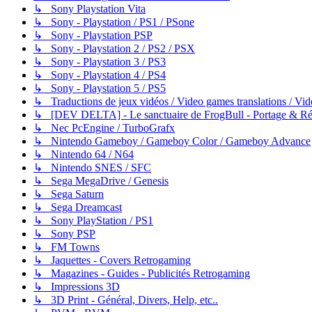
↳ Sony Playstation Vita
↳ Sony - Playstation / PS1 / PSone
↳ Sony - Playstation PSP
↳ Sony - Playstation 2 / PS2 / PSX
↳ Sony - Playstation 3 / PS3
↳ Sony - Playstation 4 / PS4
↳ Sony - Playstation 5 / PS5
↳ Traductions de jeux vidéos / Video games translations / V
↳ [DEV DELTA] - Le sanctuaire de FrogBull - Portage & Rét
↳ Nec PcEngine / TurboGrafx
↳ Nintendo Gameboy / Gameboy Color / Gameboy Advance
↳ Nintendo 64 / N64
↳ Nintendo SNES / SFC
↳ Sega MegaDrive / Genesis
↳ Sega Saturn
↳ Sega Dreamcast
↳ Sony PlayStation / PS1
↳ Sony PSP
↳ FM Towns
↳ Jaquettes - Covers Retrogaming
↳ Magazines - Guides - Publicités Retrogaming
↳ Impressions 3D
↳ 3D Print - Général, Divers, Help, etc..