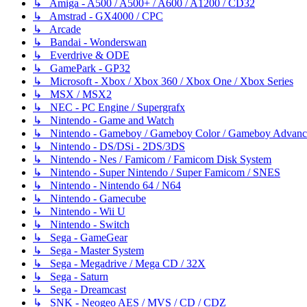
↳ Amiga - A500 / A500+ / A600 / A1200 / CD32
↳ Amstrad - GX4000 / CPC
↳ Arcade
↳ Bandai - Wonderswan
↳ Everdrive & ODE
↳ GamePark - GP32
↳ Microsoft - Xbox / Xbox 360 / Xbox One / Xbox Series
↳ MSX / MSX2
↳ NEC - PC Engine / Supergrafx
↳ Nintendo - Game and Watch
↳ Nintendo - Gameboy / Gameboy Color / Gameboy Advanc
↳ Nintendo - DS/DSi - 2DS/3DS
↳ Nintendo - Nes / Famicom / Famicom Disk System
↳ Nintendo - Super Nintendo / Super Famicom / SNES
↳ Nintendo - Nintendo 64 / N64
↳ Nintendo - Gamecube
↳ Nintendo - Wii U
↳ Nintendo - Switch
↳ Sega - GameGear
↳ Sega - Master System
↳ Sega - Megadrive / Mega CD / 32X
↳ Sega - Saturn
↳ Sega - Dreamcast
↳ SNK - Neogeo AES / MVS / CD / CDZ