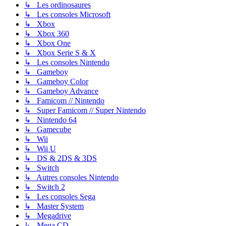
↳ Les ordinosaures
↳ Les consoles Microsoft
↳ Xbox
↳ Xbox 360
↳ Xbox One
↳ Xbox Serie S & X
↳ Les consoles Nintendo
↳ Gameboy
↳ Gameboy Color
↳ Gameboy Advance
↳ Famicom // Nintendo
↳ Super Famicom // Super Nintendo
↳ Nintendo 64
↳ Gamecube
↳ Wii
↳ Wii U
↳ DS & 2DS & 3DS
↳ Switch
↳ Autres consoles Nintendo
↳ Switch 2
↳ Les consoles Sega
↳ Master System
↳ Megadrive
↳ Mega CD