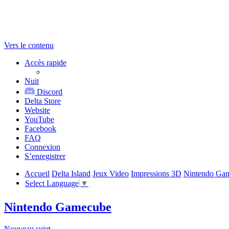
Vers le contenu
Accès rapide
Nuit
Discord
Delta Store
Website
YouTube
Facebook
FAQ
Connexion
S’enregistrer
Accueil
Delta Island
Jeux Video
Impressions 3D
Nintendo Ga
Select Language
▼
Nintendo Gamecube
Nouveau sujet