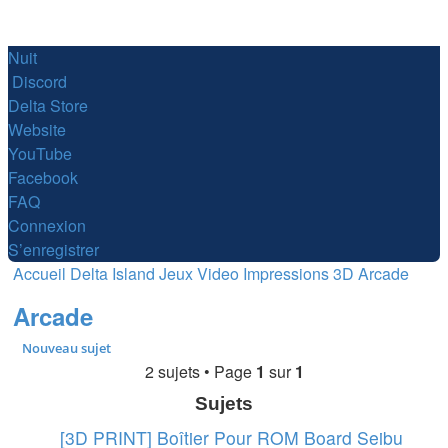
Nuit
Discord
Delta Store
Website
YouTube
Facebook
FAQ
Connexion
S’enregistrer
Accueil
Delta Island
Jeux Video
Impressions 3D
Arcade
Arcade
Nouveau sujet
2 sujets • Page
1
sur
1
Sujets
[3D PRINT] Boîtier Pour ROM Board Seibu