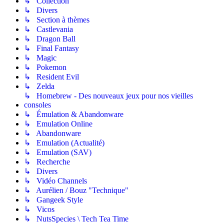
↳ Collection
↳ Divers
↳ Section à thèmes
↳ Castlevania
↳ Dragon Ball
↳ Final Fantasy
↳ Magic
↳ Pokemon
↳ Resident Evil
↳ Zelda
↳ Homebrew - Des nouveaux jeux pour nos vieilles
consoles
↳ Émulation & Abandonware
↳ Emulation Online
↳ Abandonware
↳ Emulation (Actualité)
↳ Emulation (SAV)
↳ Recherche
↳ Divers
↳ Vidéo Channels
↳ Aurélien / Bouz "Technique"
↳ Gangeek Style
↳ Vicos
↳ NutsSpecies \ Tech Tea Time