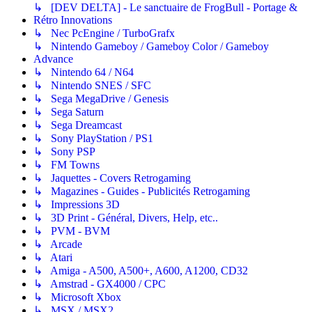
↳ [DEV DELTA] - Le sanctuaire de FrogBull - Portage &
Rétro Innovations
↳ Nec PcEngine / TurboGrafx
↳ Nintendo Gameboy / Gameboy Color / Gameboy
Advance
↳ Nintendo 64 / N64
↳ Nintendo SNES / SFC
↳ Sega MegaDrive / Genesis
↳ Sega Saturn
↳ Sega Dreamcast
↳ Sony PlayStation / PS1
↳ Sony PSP
↳ FM Towns
↳ Jaquettes - Covers Retrogaming
↳ Magazines - Guides - Publicités Retrogaming
↳ Impressions 3D
↳ 3D Print - Général, Divers, Help, etc..
↳ PVM - BVM
↳ Arcade
↳ Atari
↳ Amiga - A500, A500+, A600, A1200, CD32
↳ Amstrad - GX4000 / CPC
↳ Microsoft Xbox
↳ MSX / MSX2