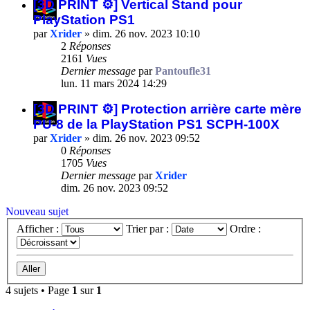
[3D PRINT ⚙️] Vertical Stand pour
PlayStation PS1
par
Xrider
»
dim. 26 nov. 2023 10:10
2
Réponses
2161
Vues
Dernier message
par
Pantoufle31
lun. 11 mars 2024 14:29
[3D PRINT ⚙️] Protection arrière carte mère
PU-8 de la PlayStation PS1 SCPH-100X
par
Xrider
»
dim. 26 nov. 2023 09:52
0
Réponses
1705
Vues
Dernier message
par
Xrider
dim. 26 nov. 2023 09:52
Nouveau sujet
Afficher :
Trier par :
Ordre :
4 sujets • Page
1
sur
1