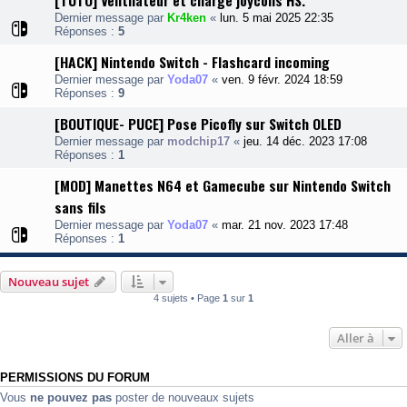
[TUTO] Ventilateur et charge joycons HS.
Dernier message par
Kr4ken
«
lun. 5 mai 2025 22:35
Réponses :
5
[HACK] Nintendo Switch - Flashcard incoming
Dernier message par
Yoda07
«
ven. 9 févr. 2024 18:59
Réponses :
9
[BOUTIQUE- PUCE] Pose Picofly sur Switch OLED
Dernier message par
modchip17
«
jeu. 14 déc. 2023 17:08
Réponses :
1
[MOD] Manettes N64 et Gamecube sur Nintendo Switch
sans fils
Dernier message par
Yoda07
«
mar. 21 nov. 2023 17:48
Réponses :
1
Nouveau sujet
4 sujets • Page
1
sur
1
Aller à
PERMISSIONS DU FORUM
Vous
ne pouvez pas
poster de nouveaux sujets