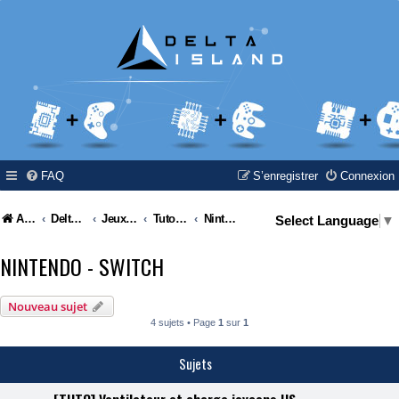
FAQ
S’enregistrer
Connexion
Accueil
Delta Island
Jeux Video
Tutoriel / Modding / Hack & Info
Nintendo - Switch
Select Language
▼
NINTENDO - SWITCH
Nouveau sujet
4 sujets • Page
1
sur
1
Sujets