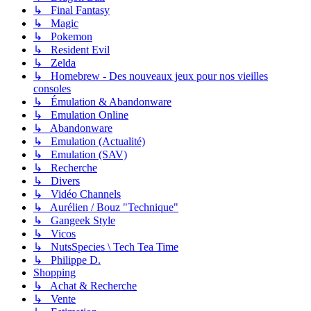
↳ Final Fantasy
↳ Magic
↳ Pokemon
↳ Resident Evil
↳ Zelda
↳ Homebrew - Des nouveaux jeux pour nos vieilles
consoles
↳ Émulation & Abandonware
↳ Emulation Online
↳ Abandonware
↳ Emulation (Actualité)
↳ Emulation (SAV)
↳ Recherche
↳ Divers
↳ Vidéo Channels
↳ Aurélien / Bouz "Technique"
↳ Gangeek Style
↳ Vicos
↳ NutsSpecies \ Tech Tea Time
↳ Philippe D.
Shopping
↳ Achat & Recherche
↳ Vente