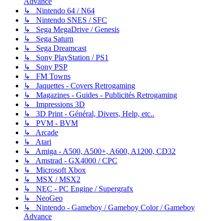
Advance
↳ Nintendo 64 / N64
↳ Nintendo SNES / SFC
↳ Sega MegaDrive / Genesis
↳ Sega Saturn
↳ Sega Dreamcast
↳ Sony PlayStation / PS1
↳ Sony PSP
↳ FM Towns
↳ Jaquettes - Covers Retrogaming
↳ Magazines - Guides - Publicités Retrogaming
↳ Impressions 3D
↳ 3D Print - Général, Divers, Help, etc..
↳ PVM - BVM
↳ Arcade
↳ Atari
↳ Amiga - A500, A500+, A600, A1200, CD32
↳ Amstrad - GX4000 / CPC
↳ Microsoft Xbox
↳ MSX / MSX2
↳ NEC - PC Engine / Supergrafx
↳ NeoGeo
↳ Nintendo - Gameboy / Gameboy Color / Gameboy
Advance