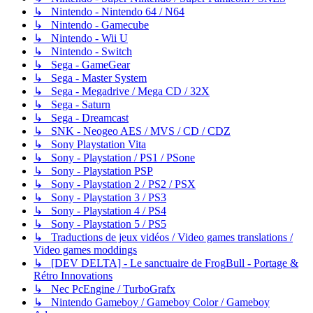
↳ Nintendo - Nintendo 64 / N64
↳ Nintendo - Gamecube
↳ Nintendo - Wii U
↳ Nintendo - Switch
↳ Sega - GameGear
↳ Sega - Master System
↳ Sega - Megadrive / Mega CD / 32X
↳ Sega - Saturn
↳ Sega - Dreamcast
↳ SNK - Neogeo AES / MVS / CD / CDZ
↳ Sony Playstation Vita
↳ Sony - Playstation / PS1 / PSone
↳ Sony - Playstation PSP
↳ Sony - Playstation 2 / PS2 / PSX
↳ Sony - Playstation 3 / PS3
↳ Sony - Playstation 4 / PS4
↳ Sony - Playstation 5 / PS5
↳ Traductions de jeux vidéos / Video games translations /
Video games moddings
↳ [DEV DELTA] - Le sanctuaire de FrogBull - Portage &
Rétro Innovations
↳ Nec PcEngine / TurboGrafx
↳ Nintendo Gameboy / Gameboy Color / Gameboy