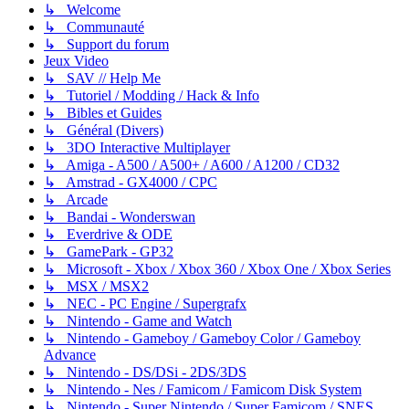
↳ Welcome
↳ Communauté
↳ Support du forum
Jeux Video
↳ SAV // Help Me
↳ Tutoriel / Modding / Hack & Info
↳ Bibles et Guides
↳ Général (Divers)
↳ 3DO Interactive Multiplayer
↳ Amiga - A500 / A500+ / A600 / A1200 / CD32
↳ Amstrad - GX4000 / CPC
↳ Arcade
↳ Bandai - Wonderswan
↳ Everdrive & ODE
↳ GamePark - GP32
↳ Microsoft - Xbox / Xbox 360 / Xbox One / Xbox Series
↳ MSX / MSX2
↳ NEC - PC Engine / Supergrafx
↳ Nintendo - Game and Watch
↳ Nintendo - Gameboy / Gameboy Color / Gameboy
Advance
↳ Nintendo - DS/DSi - 2DS/3DS
↳ Nintendo - Nes / Famicom / Famicom Disk System
↳ Nintendo - Super Nintendo / Super Famicom / SNES