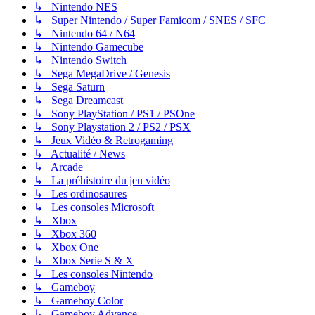
↳ Nintendo NES
↳ Super Nintendo / Super Famicom / SNES / SFC
↳ Nintendo 64 / N64
↳ Nintendo Gamecube
↳ Nintendo Switch
↳ Sega MegaDrive / Genesis
↳ Sega Saturn
↳ Sega Dreamcast
↳ Sony PlayStation / PS1 / PSOne
↳ Sony Playstation 2 / PS2 / PSX
↳ Jeux Vidéo & Retrogaming
↳ Actualité / News
↳ Arcade
↳ La préhistoire du jeu vidéo
↳ Les ordinosaures
↳ Les consoles Microsoft
↳ Xbox
↳ Xbox 360
↳ Xbox One
↳ Xbox Serie S & X
↳ Les consoles Nintendo
↳ Gameboy
↳ Gameboy Color
↳ Gameboy Advance