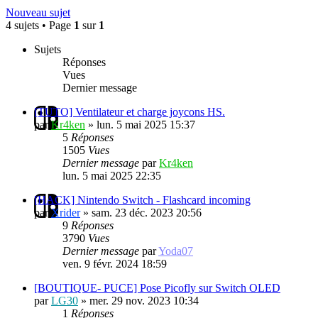
Nouveau sujet
4 sujets • Page
1
sur
1
Sujets
Réponses
Vues
Dernier message
[TUTO] Ventilateur et charge joycons HS.
par
Kr4ken
»
lun. 5 mai 2025 15:37
5
Réponses
1505
Vues
Dernier message
par
Kr4ken
lun. 5 mai 2025 22:35
[HACK] Nintendo Switch - Flashcard incoming
par
Xrider
»
sam. 23 déc. 2023 20:56
9
Réponses
3790
Vues
Dernier message
par
Yoda07
ven. 9 févr. 2024 18:59
[BOUTIQUE- PUCE] Pose Picofly sur Switch OLED
par
LG30
»
mer. 29 nov. 2023 10:34
1
Réponses