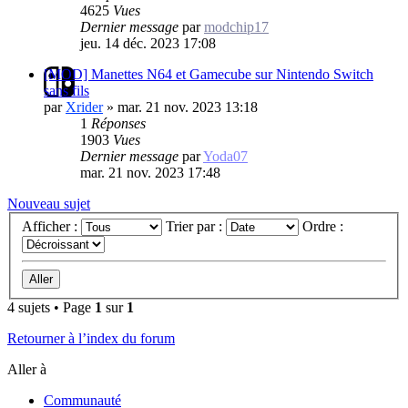
4625
Vues
Dernier message
par
modchip17
jeu. 14 déc. 2023 17:08
[MOD] Manettes N64 et Gamecube sur Nintendo Switch
sans fils
par
Xrider
»
mar. 21 nov. 2023 13:18
1
Réponses
1903
Vues
Dernier message
par
Yoda07
mar. 21 nov. 2023 17:48
Nouveau sujet
Afficher :
Trier par :
Ordre :
4 sujets • Page
1
sur
1
Retourner à l’index du forum
Aller à
Communauté