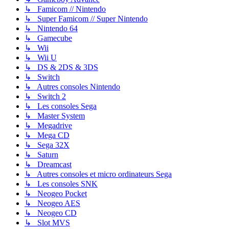
↳ Famicom // Nintendo
↳ Super Famicom // Super Nintendo
↳ Nintendo 64
↳ Gamecube
↳ Wii
↳ Wii U
↳ DS & 2DS & 3DS
↳ Switch
↳ Autres consoles Nintendo
↳ Switch 2
↳ Les consoles Sega
↳ Master System
↳ Megadrive
↳ Mega CD
↳ Sega 32X
↳ Saturn
↳ Dreamcast
↳ Autres consoles et micro ordinateurs Sega
↳ Les consoles SNK
↳ Neogeo Pocket
↳ Neogeo AES
↳ Neogeo CD
↳ Slot MVS