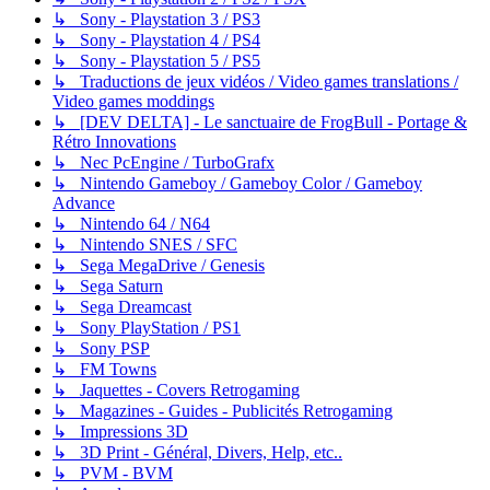
↳ Sony - Playstation 3 / PS3
↳ Sony - Playstation 4 / PS4
↳ Sony - Playstation 5 / PS5
↳ Traductions de jeux vidéos / Video games translations /
Video games moddings
↳ [DEV DELTA] - Le sanctuaire de FrogBull - Portage &
Rétro Innovations
↳ Nec PcEngine / TurboGrafx
↳ Nintendo Gameboy / Gameboy Color / Gameboy
Advance
↳ Nintendo 64 / N64
↳ Nintendo SNES / SFC
↳ Sega MegaDrive / Genesis
↳ Sega Saturn
↳ Sega Dreamcast
↳ Sony PlayStation / PS1
↳ Sony PSP
↳ FM Towns
↳ Jaquettes - Covers Retrogaming
↳ Magazines - Guides - Publicités Retrogaming
↳ Impressions 3D
↳ 3D Print - Général, Divers, Help, etc..
↳ PVM - BVM