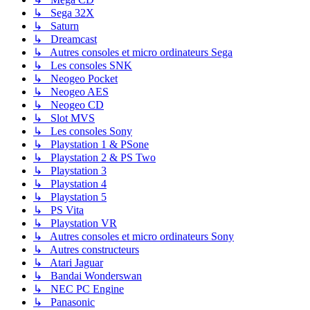
↳ Sega 32X
↳ Saturn
↳ Dreamcast
↳ Autres consoles et micro ordinateurs Sega
↳ Les consoles SNK
↳ Neogeo Pocket
↳ Neogeo AES
↳ Neogeo CD
↳ Slot MVS
↳ Les consoles Sony
↳ Playstation 1 & PSone
↳ Playstation 2 & PS Two
↳ Playstation 3
↳ Playstation 4
↳ Playstation 5
↳ PS Vita
↳ Playstation VR
↳ Autres consoles et micro ordinateurs Sony
↳ Autres constructeurs
↳ Atari Jaguar
↳ Bandai Wonderswan
↳ NEC PC Engine
↳ Panasonic