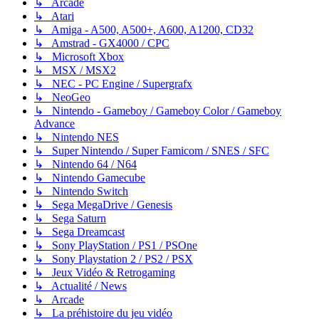
↳ Arcade
↳ Atari
↳ Amiga - A500, A500+, A600, A1200, CD32
↳ Amstrad - GX4000 / CPC
↳ Microsoft Xbox
↳ MSX / MSX2
↳ NEC - PC Engine / Supergrafx
↳ NeoGeo
↳ Nintendo - Gameboy / Gameboy Color / Gameboy
Advance
↳ Nintendo NES
↳ Super Nintendo / Super Famicom / SNES / SFC
↳ Nintendo 64 / N64
↳ Nintendo Gamecube
↳ Nintendo Switch
↳ Sega MegaDrive / Genesis
↳ Sega Saturn
↳ Sega Dreamcast
↳ Sony PlayStation / PS1 / PSOne
↳ Sony Playstation 2 / PS2 / PSX
↳ Jeux Vidéo & Retrogaming
↳ Actualité / News
↳ Arcade
↳ La préhistoire du jeu vidéo