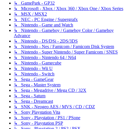
↳ GamePark - GP32
↳ Microsoft - Xbox / Xbox 360 / Xbox One / Xbox Series
↳ MSX / MSX2
↳ NEC - PC Engine / Supergrafx
↳ Nintendo - Game and Watch
↳ Nintendo - Gameboy / Gameboy Color / Gameboy
Advance
↳ Nintendo - DS/DSi - 2DS/3DS
↳ Nintendo - Nes / Famicom / Famicom Disk System
↳ Nintendo - Super Nintendo / Super Famicom / SNES
↳ Nintendo - Nintendo 64 / N64
↳ Nintendo - Gamecube
↳ Nintendo - Wii U
↳ Nintendo - Switch
↳ Sega - GameGear
↳ Sega - Master System
↳ Sega - Megadrive / Mega CD / 32X
↳ Sega - Saturn
↳ Sega - Dreamcast
↳ SNK - Neogeo AES / MVS / CD / CDZ
↳ Sony Playstation Vita
↳ Sony - Playstation / PS1 / PSone
↳ Sony - Playstation PSP
↳ Sony - Playstation 2 / PS2 / PSX