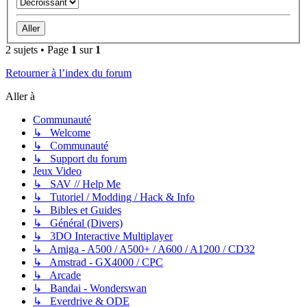
2 sujets • Page
1
sur
1
Retourner à l’index du forum
Aller à
Communauté
↳ Welcome
↳ Communauté
↳ Support du forum
Jeux Video
↳ SAV // Help Me
↳ Tutoriel / Modding / Hack & Info
↳ Bibles et Guides
↳ Général (Divers)
↳ 3DO Interactive Multiplayer
↳ Amiga - A500 / A500+ / A600 / A1200 / CD32
↳ Amstrad - GX4000 / CPC
↳ Arcade
↳ Bandai - Wonderswan
↳ Everdrive & ODE