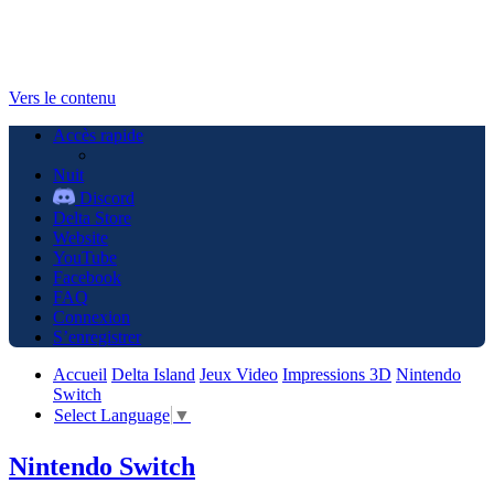
Vers le contenu
Accès rapide
Nuit
Discord
Delta Store
Website
YouTube
Facebook
FAQ
Connexion
S’enregistrer
Accueil
Delta Island
Jeux Video
Impressions 3D
Nintendo
Switch
Select Language
▼
Nintendo Switch