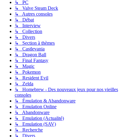
↳ PC
↳ Valve Steam Deck
↳ Autres consoles
↳ Débat
↳ Interview
↳ Collection
↳ Divers
↳ Section à thèmes
↳ Castlevania
↳ Dragon Ball
↳ Final Fantasy
↳ Magic
↳ Pokemon
↳ Resident Evil
↳ Zelda
↳ Homebrew - Des nouveaux jeux pour nos vieilles
consoles
↳ Émulation & Abandonware
↳ Emulation Online
↳ Abandonware
↳ Emulation (Actualité)
↳ Emulation (SAV)
↳ Recherche
↳ Divers