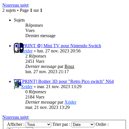
Nouveau sujet
2 sujets • Page
1
sur
1
Sujets
Réponses
Vues
Dernier message
[3D PRINT ⚙️] Mini TV pour Nintendo Switch
par
Xrider
»
lun. 27 nov. 2023 20:56
2
Réponses
2451
Vues
Dernier message
par
Bouz
lun. 27 nov. 2023 21:17
[3D PRINT] Boitier 3D pour "Retro Pico switch" N64
par
Xrider
»
mar. 21 nov. 2023 13:29
0
Réponses
2184
Vues
Dernier message
par
Xrider
mar. 21 nov. 2023 13:29
Nouveau sujet
Afficher :
Trier par :
Ordre :