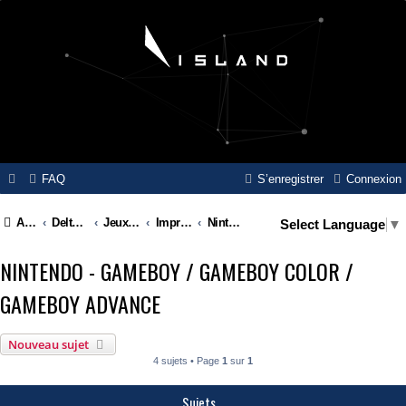
FAQ
S’enregistrer
Connexion
Accueil
Delta Island
Jeux Video
Impressions 3D
Nintendo - Gameboy / Gameboy Color / Gameboy Advance
Select Language
▼
NINTENDO - GAMEBOY / GAMEBOY COLOR /
GAMEBOY ADVANCE
Nouveau sujet
4 sujets • Page
1
sur
1
Sujets