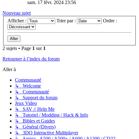
sam. 17 févr. 2024 23:56
Nouveau sujet
Afficher :
Trier par :
Ordre :
2 sujets • Page
1
sur
1
Retourner à l’index du forum
Aller à
Communauté
↳ Welcome
↳ Communauté
↳ Support du forum
Jeux Video
↳ SAV // Help Me
↳ Tutoriel / Modding / Hack & Info
↳ Bibles et Guides
↳ Général (Divers)
↳ 3DO Interactive Multiplayer
↳ Amiga - A500 / A500+ / A600 / A1200 / CD32