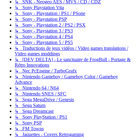
↳ SNK - Neogeo AES / MVS / CD / CDZ
↳ Sony Playstation Vita
↳ Sony - Playstation / PS1 / PSone
↳ Sony - Playstation PSP
↳ Sony - Playstation 2 / PS2 / PSX
↳ Sony - Playstation 3 / PS3
↳ Sony - Playstation 4 / PS4
↳ Sony - Playstation 5 / PS5
↳ Traductions de jeux vidéos / Video games translations /
Video games moddings
↳ [DEV DELTA] - Le sanctuaire de FrogBull - Portage &
Rétro Innovations
↳ Nec PcEngine / TurboGrafx
↳ Nintendo Gameboy / Gameboy Color / Gameboy
Advance
↳ Nintendo 64 / N64
↳ Nintendo SNES / SFC
↳ Sega MegaDrive / Genesis
↳ Sega Saturn
↳ Sega Dreamcast
↳ Sony PlayStation / PS1
↳ Sony PSP
↳ FM Towns
↳ Jaquettes - Covers Retrogaming