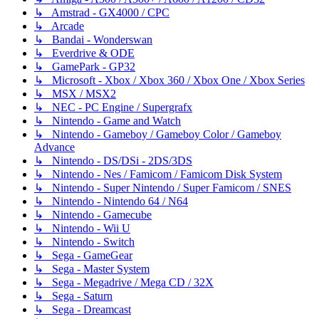
↳ Amstrad - GX4000 / CPC
↳ Arcade
↳ Bandai - Wonderswan
↳ Everdrive & ODE
↳ GamePark - GP32
↳ Microsoft - Xbox / Xbox 360 / Xbox One / Xbox Series
↳ MSX / MSX2
↳ NEC - PC Engine / Supergrafx
↳ Nintendo - Game and Watch
↳ Nintendo - Gameboy / Gameboy Color / Gameboy
Advance
↳ Nintendo - DS/DSi - 2DS/3DS
↳ Nintendo - Nes / Famicom / Famicom Disk System
↳ Nintendo - Super Nintendo / Super Famicom / SNES
↳ Nintendo - Nintendo 64 / N64
↳ Nintendo - Gamecube
↳ Nintendo - Wii U
↳ Nintendo - Switch
↳ Sega - GameGear
↳ Sega - Master System
↳ Sega - Megadrive / Mega CD / 32X
↳ Sega - Saturn
↳ Sega - Dreamcast