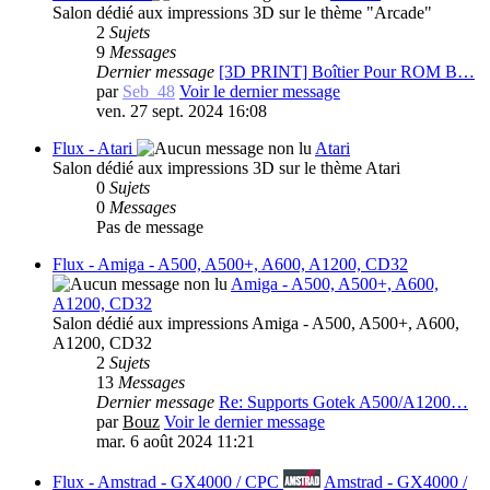
Salon dédié aux impressions 3D sur le thème "Arcade"
2
Sujets
9
Messages
Dernier message
[3D PRINT] Boîtier Pour ROM B…
par
Seb_48
Voir le dernier message
ven. 27 sept. 2024 16:08
Flux - Atari
Atari
Salon dédié aux impressions 3D sur le thème Atari
0
Sujets
0
Messages
Pas de message
Flux - Amiga - A500, A500+, A600, A1200, CD32
Amiga - A500, A500+, A600,
A1200, CD32
Salon dédié aux impressions Amiga - A500, A500+, A600,
A1200, CD32
2
Sujets
13
Messages
Dernier message
Re: Supports Gotek A500/A1200…
par
Bouz
Voir le dernier message
mar. 6 août 2024 11:21
Flux - Amstrad - GX4000 / CPC
Amstrad - GX4000 /