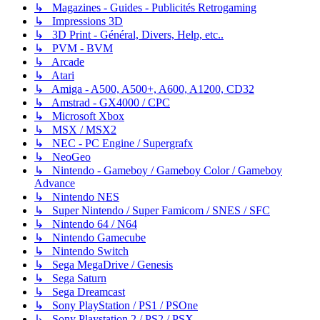
↳ Magazines - Guides - Publicités Retrogaming
↳ Impressions 3D
↳ 3D Print - Général, Divers, Help, etc..
↳ PVM - BVM
↳ Arcade
↳ Atari
↳ Amiga - A500, A500+, A600, A1200, CD32
↳ Amstrad - GX4000 / CPC
↳ Microsoft Xbox
↳ MSX / MSX2
↳ NEC - PC Engine / Supergrafx
↳ NeoGeo
↳ Nintendo - Gameboy / Gameboy Color / Gameboy
Advance
↳ Nintendo NES
↳ Super Nintendo / Super Famicom / SNES / SFC
↳ Nintendo 64 / N64
↳ Nintendo Gamecube
↳ Nintendo Switch
↳ Sega MegaDrive / Genesis
↳ Sega Saturn
↳ Sega Dreamcast
↳ Sony PlayStation / PS1 / PSOne
↳ Sony Playstation 2 / PS2 / PSX