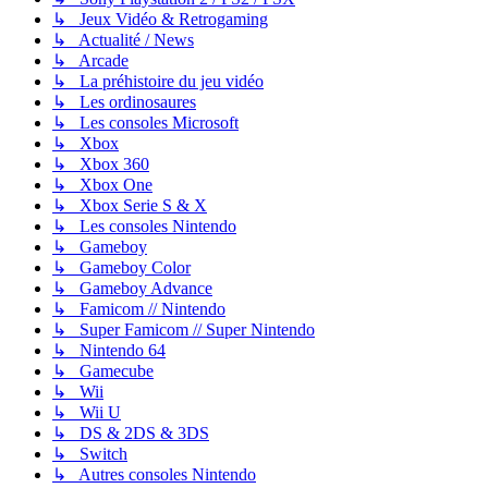
↳ Jeux Vidéo & Retrogaming
↳ Actualité / News
↳ Arcade
↳ La préhistoire du jeu vidéo
↳ Les ordinosaures
↳ Les consoles Microsoft
↳ Xbox
↳ Xbox 360
↳ Xbox One
↳ Xbox Serie S & X
↳ Les consoles Nintendo
↳ Gameboy
↳ Gameboy Color
↳ Gameboy Advance
↳ Famicom // Nintendo
↳ Super Famicom // Super Nintendo
↳ Nintendo 64
↳ Gamecube
↳ Wii
↳ Wii U
↳ DS & 2DS & 3DS
↳ Switch
↳ Autres consoles Nintendo