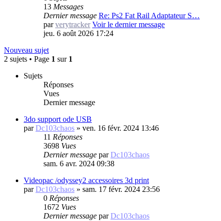
13
Messages
Dernier message
Re: Ps2 Fat Rail Adaptateur S…
par
verytracker
Voir le dernier message
jeu. 6 août 2026 17:24
Nouveau sujet
2 sujets • Page
1
sur
1
Sujets
Réponses
Vues
Dernier message
3do support ode USB
par
Dc103chaos
»
ven. 16 févr. 2024 13:46
11
Réponses
3698
Vues
Dernier message
par
Dc103chaos
sam. 6 avr. 2024 09:38
Videopac /odyssey2 accessoires 3d print
par
Dc103chaos
»
sam. 17 févr. 2024 23:56
0
Réponses
1672
Vues
Dernier message
par
Dc103chaos