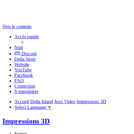
Vers le contenu
Accès rapide
Nuit
Discord
Delta Store
Website
YouTube
Facebook
FAQ
Connexion
S’enregistrer
Accueil
Delta Island
Jeux Video
Impressions 3D
Select Language
▼
Impressions 3D
Forum