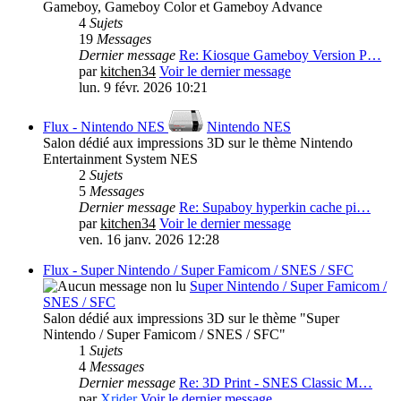
Gameboy, Gameboy Color et Gameboy Advance
4
Sujets
19
Messages
Dernier message
Re: Kiosque Gameboy Version P…
par
kitchen34
Voir le dernier message
lun. 9 févr. 2026 10:21
Flux - Nintendo NES
Nintendo NES
Salon dédié aux impressions 3D sur le thème Nintendo
Entertainment System NES
2
Sujets
5
Messages
Dernier message
Re: Supaboy hyperkin cache pi…
par
kitchen34
Voir le dernier message
ven. 16 janv. 2026 12:28
Flux - Super Nintendo / Super Famicom / SNES / SFC
Super Nintendo / Super Famicom /
SNES / SFC
Salon dédié aux impressions 3D sur le thème "Super
Nintendo / Super Famicom / SNES / SFC"
1
Sujets
4
Messages
Dernier message
Re: 3D Print - SNES Classic M…
par
Xrider
Voir le dernier message