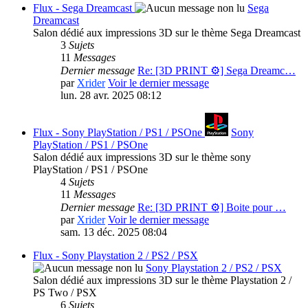
Flux - Sega Dreamcast
Sega
Dreamcast
Salon dédié aux impressions 3D sur le thème Sega Dreamcast
3
Sujets
11
Messages
Dernier message
Re: [3D PRINT ⚙️] Sega Dreamc…
par
Xrider
Voir le dernier message
lun. 28 avr. 2025 08:12
Flux - Sony PlayStation / PS1 / PSOne
Sony
PlayStation / PS1 / PSOne
Salon dédié aux impressions 3D sur le thème sony
PlayStation / PS1 / PSOne
4
Sujets
11
Messages
Dernier message
Re: [3D PRINT ⚙️] Boite pour …
par
Xrider
Voir le dernier message
sam. 13 déc. 2025 08:04
Flux - Sony Playstation 2 / PS2 / PSX
Sony Playstation 2 / PS2 / PSX
Salon dédié aux impressions 3D sur le thème Playstation 2 /
PS Two / PSX
6
Sujets