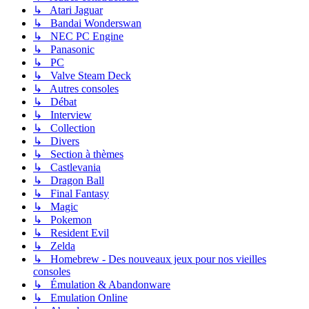
↳ Atari Jaguar
↳ Bandai Wonderswan
↳ NEC PC Engine
↳ Panasonic
↳ PC
↳ Valve Steam Deck
↳ Autres consoles
↳ Débat
↳ Interview
↳ Collection
↳ Divers
↳ Section à thèmes
↳ Castlevania
↳ Dragon Ball
↳ Final Fantasy
↳ Magic
↳ Pokemon
↳ Resident Evil
↳ Zelda
↳ Homebrew - Des nouveaux jeux pour nos vieilles
consoles
↳ Émulation & Abandonware
↳ Emulation Online