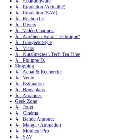
↳ Abandonware
↳ Emulation (Actualité)
↳ Emulation (SAV)
↳ Recherche
↳ Divers
↳ Vidéo Channels
↳ Aurélien / Bouz "Technique"
↳ Gangeek Style
↳ Vicos
↳ NutsSpecies \ Tech Tea Time
↳ Philippe D.
Shopping
↳ Achat & Recherche
↳ Vente
↳ Estimation
↳ Bons plans
↳ Arnaques
Geek Zone
↳ Jouet
↳ Cinéma
↳ Bande Annonce
↳ Manga / Animation
↳ Moniteur Pro
↳ SAV