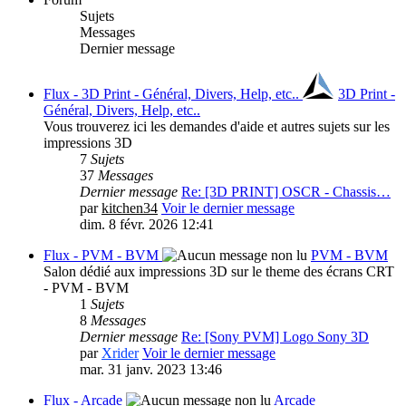
Sujets
Messages
Dernier message
Flux - 3D Print - Général, Divers, Help, etc..
3D Print -
Général, Divers, Help, etc..
Vous trouverez ici les demandes d'aide et autres sujets sur les
impressions 3D
7
Sujets
37
Messages
Dernier message
Re: [3D PRINT] OSCR - Chassis…
par
kitchen34
Voir le dernier message
dim. 8 févr. 2026 12:41
Flux - PVM - BVM
PVM - BVM
Salon dédié aux impressions 3D sur le theme des écrans CRT
- PVM - BVM
1
Sujets
8
Messages
Dernier message
Re: [Sony PVM] Logo Sony 3D
par
Xrider
Voir le dernier message
mar. 31 janv. 2023 13:46
Flux - Arcade
Arcade