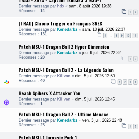
TRAD - SNES - Captain Tsubasa 3 MSU-1
Dernier message par
hdx
«
sam. 8 août 2026 19:38
Réponses :
14
1
2
[TRAD] Chrono Trigger en Français SNES
Dernier message par
Kenedarbz
«
sam. 18 juil. 2026 22:37
Réponses :
131
1
8
9
10
11
…
Patch MSU-1 Dragon Ball Z Hyper Dimension
Dernier message par
Kenedarbz
«
jeu. 9 juil. 2026 22:32
Réponses :
20
1
2
Patch MSU-1 Dragon Ball Z - La Légende Saien
Dernier message par
Killvan
«
dim. 5 juil. 2026 12:50
Réponses :
40
1
2
3
4
Beach Spikers X Attacker You
Dernier message par
Killvan
«
dim. 5 juil. 2026 12:45
Réponses :
1
Patch MSU-1 Dragon Ball Z - Ultime Menace
Dernier message par
Kenedarbz
«
ven. 3 juil. 2026 22:48
Réponses :
23
1
2
Patch MSU-1 Jurassic Park 1