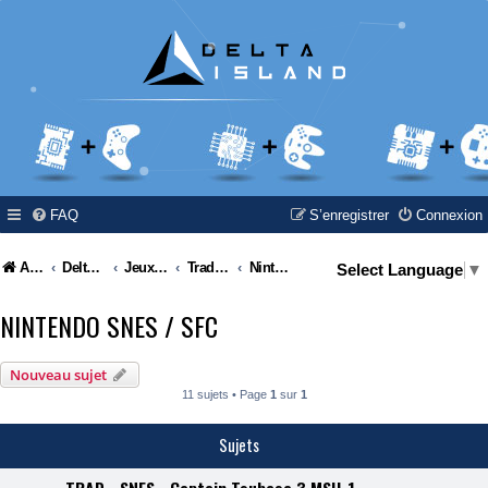
FAQ
S’enregistrer
Connexion
Accueil
Delta Island
Jeux Video
Traductions de jeux vidéos / Video games translations / Video games moddings
Nintendo SNES / SFC
Select Language
▼
NINTENDO SNES / SFC
Nouveau sujet
11 sujets • Page
1
sur
1
Sujets