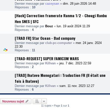
Dernier message par
cazeysan
«
dim. 28 juin 2026 14:48
Réponses :
10
[Hack] Correction framerate Ranma 1/2 - Chougi Ranbu
Hen SNES | SFC
Dernier message par
Bouz
«
lun. 19 août 2024 11:29
Réponses :
4
[TRAD FR] Star Ocean - Bad company
Dernier message par
club-pc-computer
«
mer. 24 janv. 2024
22:30
Réponses :
11
[TRAD-REQUEST] SUPER FAMICOM WARS
Dernier message par
Killvan
«
jeu. 7 déc. 2023 22:59
Réponses :
2
[TRAD] Ihatovo Monogatari : Traduction FR (Il était une
fois à Ihatovo)
Dernier message par
Killvan
«
sam. 11 nov. 2023 12:27
Réponses :
6
Nouveau sujet
11 sujets • Page
1
sur
1