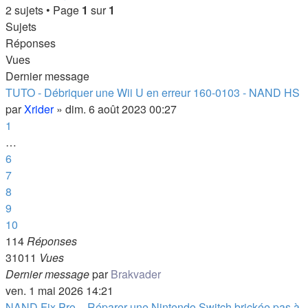
2 sujets • Page
1
sur
1
Sujets
Réponses
Vues
Dernier message
TUTO - Débriquer une Wii U en erreur 160-0103 - NAND HS
par
Xrider
»
dim. 6 août 2023 00:27
1
…
6
7
8
9
10
114
Réponses
31011
Vues
Dernier message
par
Brakvader
ven. 1 mai 2026 14:21
NAND Fix Pro – Réparer une Nintendo Switch brickée pas à