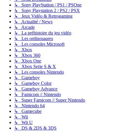
↳ Sony PlayStation / PS1 / PSOne
↳ Sony Playstation 2 / PS2 / PSX
↳ Jeux Vidéo & Retrogaming
↳ Actualité / News
↳ Arcade
↳ La préhistoire du jeu vidéo
↳ Les ordinosaures
↳ Les consoles Microsoft
↳ Xbox
↳ Xbox 360
↳ Xbox One
↳ Xbox Serie S & X
↳ Les consoles Nintendo
↳ Gameboy
↳ Gameboy Color
↳ Gameboy Advance
↳ Famicom // Nintendo
↳ Super Famicom // Super Nintendo
↳ Nintendo 64
↳ Gamecube
↳ Wii
↳ Wii U
↳ DS & 2DS & 3DS