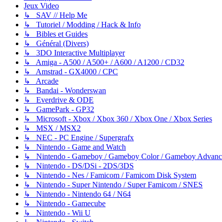
Jeux Video
↳ SAV // Help Me
↳ Tutoriel / Modding / Hack & Info
↳ Bibles et Guides
↳ Général (Divers)
↳ 3DO Interactive Multiplayer
↳ Amiga - A500 / A500+ / A600 / A1200 / CD32
↳ Amstrad - GX4000 / CPC
↳ Arcade
↳ Bandai - Wonderswan
↳ Everdrive & ODE
↳ GamePark - GP32
↳ Microsoft - Xbox / Xbox 360 / Xbox One / Xbox Series
↳ MSX / MSX2
↳ NEC - PC Engine / Supergrafx
↳ Nintendo - Game and Watch
↳ Nintendo - Gameboy / Gameboy Color / Gameboy Advanc
↳ Nintendo - DS/DSi - 2DS/3DS
↳ Nintendo - Nes / Famicom / Famicom Disk System
↳ Nintendo - Super Nintendo / Super Famicom / SNES
↳ Nintendo - Nintendo 64 / N64
↳ Nintendo - Gamecube
↳ Nintendo - Wii U