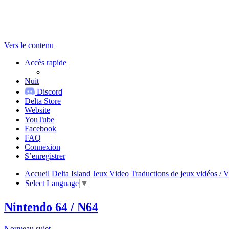
Vers le contenu
Accès rapide
Nuit
Discord
Delta Store
Website
YouTube
Facebook
FAQ
Connexion
S’enregistrer
Accueil
Delta Island
Jeux Video
Traductions de jeux vidéos / 
Select Language
▼
Nintendo 64 / N64
Nouveau sujet