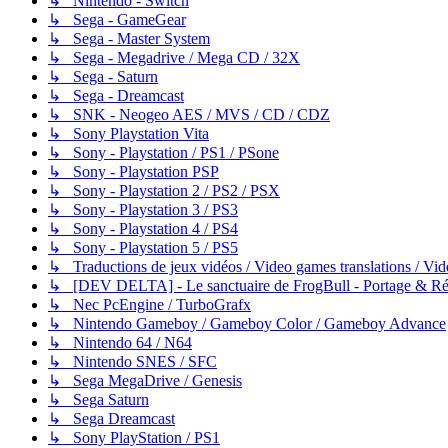
↳ Nintendo - Switch
↳ Sega - GameGear
↳ Sega - Master System
↳ Sega - Megadrive / Mega CD / 32X
↳ Sega - Saturn
↳ Sega - Dreamcast
↳ SNK - Neogeo AES / MVS / CD / CDZ
↳ Sony Playstation Vita
↳ Sony - Playstation / PS1 / PSone
↳ Sony - Playstation PSP
↳ Sony - Playstation 2 / PS2 / PSX
↳ Sony - Playstation 3 / PS3
↳ Sony - Playstation 4 / PS4
↳ Sony - Playstation 5 / PS5
↳ Traductions de jeux vidéos / Video games translations / V
↳ [DEV DELTA] - Le sanctuaire de FrogBull - Portage & Rét
↳ Nec PcEngine / TurboGrafx
↳ Nintendo Gameboy / Gameboy Color / Gameboy Advance
↳ Nintendo 64 / N64
↳ Nintendo SNES / SFC
↳ Sega MegaDrive / Genesis
↳ Sega Saturn
↳ Sega Dreamcast
↳ Sony PlayStation / PS1