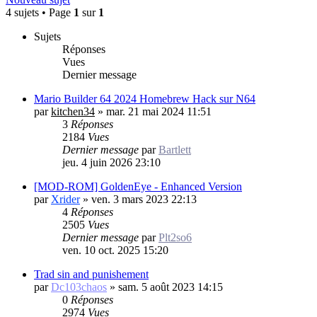
4 sujets • Page
1
sur
1
Sujets
Réponses
Vues
Dernier message
Mario Builder 64 2024 Homebrew Hack sur N64
par
kitchen34
»
mar. 21 mai 2024 11:51
3
Réponses
2184
Vues
Dernier message
par
Bartlett
jeu. 4 juin 2026 23:10
[MOD-ROM] GoldenEye - Enhanced Version
par
Xrider
»
ven. 3 mars 2023 22:13
4
Réponses
2505
Vues
Dernier message
par
Plt2so6
ven. 10 oct. 2025 15:20
Trad sin and punishement
par
Dc103chaos
»
sam. 5 août 2023 14:15
0
Réponses
2974
Vues