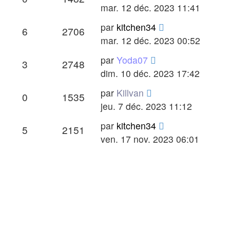
message
mar. 12 déc. 2023 11:41
Dernier
par
kitchen34
Réponses
Vues
6
2706
message
mar. 12 déc. 2023 00:52
Dernier
par
Yoda07
Réponses
Vues
3
2748
message
dim. 10 déc. 2023 17:42
Dernier
par
Killvan
Réponses
Vues
0
1535
message
jeu. 7 déc. 2023 11:12
Dernier
par
kitchen34
Réponses
Vues
5
2151
message
ven. 17 nov. 2023 06:01