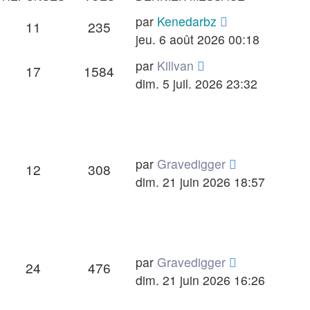
Dernier
par
Kenedarbz
Réponses
Vues
11
235
message
jeu. 6 août 2026 00:18
Dernier
par
Killvan
Réponses
Vues
17
1584
message
dim. 5 juil. 2026 23:32
Dernier
par
Gravedigger
Réponses
Vues
12
308
message
dim. 21 juin 2026 18:57
Dernier
par
Gravedigger
Réponses
Vues
24
476
message
dim. 21 juin 2026 16:26