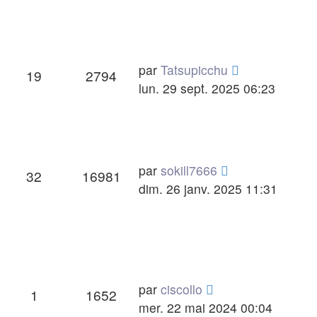
Dernier
par
Tatsupicchu
Réponses
Vues
19
2794
message
lun. 29 sept. 2025 06:23
Dernier
par
sokill7666
Réponses
Vues
32
16981
message
dim. 26 janv. 2025 11:31
Dernier
par
ciscollo
Réponses
Vues
1
1652
message
mer. 22 mai 2024 00:04