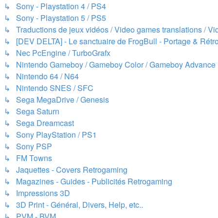
↳ Sony - Playstation 4 / PS4
↳ Sony - Playstation 5 / PS5
↳ Traductions de jeux vidéos / Video games translations / 
↳ [DEV DELTA] - Le sanctuaire de FrogBull - Portage & Rétro
↳ Nec PcEngine / TurboGrafx
↳ Nintendo Gameboy / Gameboy Color / Gameboy Advance
↳ Nintendo 64 / N64
↳ Nintendo SNES / SFC
↳ Sega MegaDrive / Genesis
↳ Sega Saturn
↳ Sega Dreamcast
↳ Sony PlayStation / PS1
↳ Sony PSP
↳ FM Towns
↳ Jaquettes - Covers Retrogaming
↳ Magazines - Guides - Publicités Retrogaming
↳ Impressions 3D
↳ 3D Print - Général, Divers, Help, etc..
↳ PVM - BVM