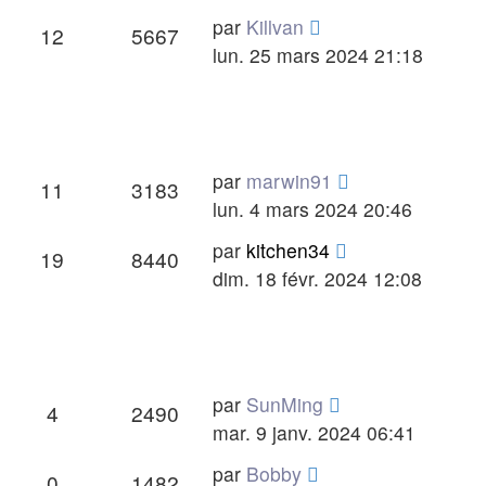
Dernier
par
Killvan
Réponses
Vues
12
5667
message
lun. 25 mars 2024 21:18
Dernier
par
marwin91
Réponses
Vues
11
3183
message
lun. 4 mars 2024 20:46
Dernier
par
kitchen34
Réponses
Vues
19
8440
message
dim. 18 févr. 2024 12:08
Dernier
par
SunMing
Réponses
Vues
4
2490
message
mar. 9 janv. 2024 06:41
Dernier
par
Bobby
Réponses
Vues
0
1482