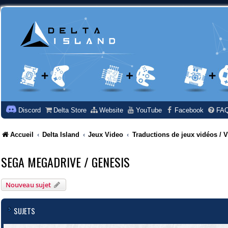
Discord
Delta Store
Website
YouTube
Facebook
FA
Accueil
Delta Island
Jeux Video
Traductions de jeux vidéos /
SEGA MEGADRIVE / GENESIS
Nouveau sujet
SUJETS