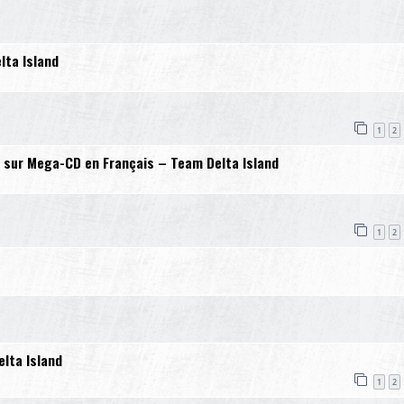
lta Island
1
2
II sur Mega-CD en Français – Team Delta Island
1
2
lta Island
1
2