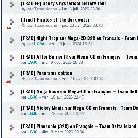
[TRAD FR] Goofy's hysterical history tour
par
Tatsupicchu
»
lun. 6 juil. 2026 23:30
[.Trad ] Pirates of the dark water
par
Tatsupicchu
»
jeu. 23 avr. 2026 03:49
[TRAD] Night Trap sur Mega-CD 32X en Francais - Team D
par
LG30
»
ven. 19 janv. 2024 13:21
[TRAD] After Burner III sur Mega-CD en Français – Team 
par
LG30
»
mar. 9 déc. 2025 15:33
[TRAD] Panorama cotton
par
Tatsupicchu
»
ven. 10 avr. 2026 01:37
[TRAD] Mega Race sur Mega-CD en Français – Team Delt
par
LG30
»
ven. 10 avr. 2026 21:47
[TRAD] Mickey Mania sur Mega-CD en Francais - Team De
par
LG30
»
mer. 22 nov. 2023 23:02
[TRAD] Pinocchio (32X) en Français – Team Delta Island
par
LG30
»
dim. 8 mars 2026 20:06