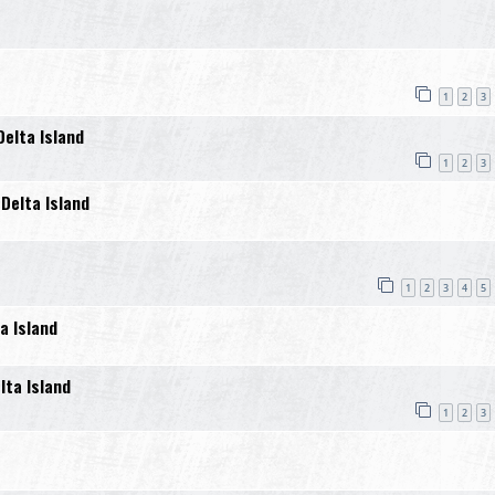
1
2
3
elta Island
1
2
3
Delta Island
1
2
3
4
5
a Island
lta Island
1
2
3