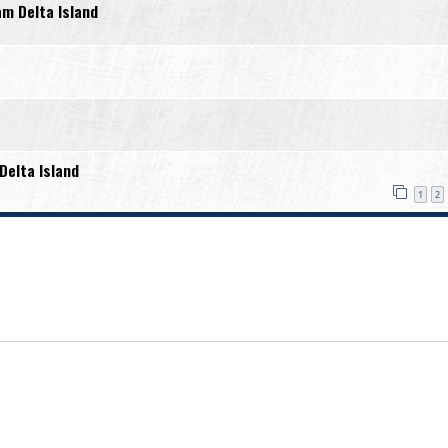
am Delta Island
Delta Island
1
2