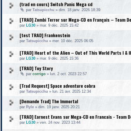
(trad en cours) Switch Panic Mega cd
par
Tatsupicchu
»
dim. 18 janv. 2026 18:39
[TRAD] Zombi Terror sur Mega-CD en Français – Team De
par
LG30
»
mar. 9 déc. 2025 15:42
[test TRAD] Frankenstein
par
Tatsupicchu
»
mer. 10 déc. 2025 06:05
[TRAD] Heart of the Alien – Out of This World Parts I & 
par
LG30
»
mar. 9 déc. 2025 15:36
[TRAD] Toy Story
par
corrigo
»
lun. 2 oct. 2023 22:57
[Trad Request] Space adventure cobra
par
Tatsupicchu
»
lun. 21 avr. 2025 12:34
[Demande Trad] The Immortal
par
Ryle
»
dim. 19 janv. 2025 20:21
[TRAD] Earnest Evans sur Mega-CD en Francais - Team De
par
LG30
»
ven. 24 nov. 2023 13:44