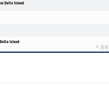
am Delta Island
Delta Island
1
2