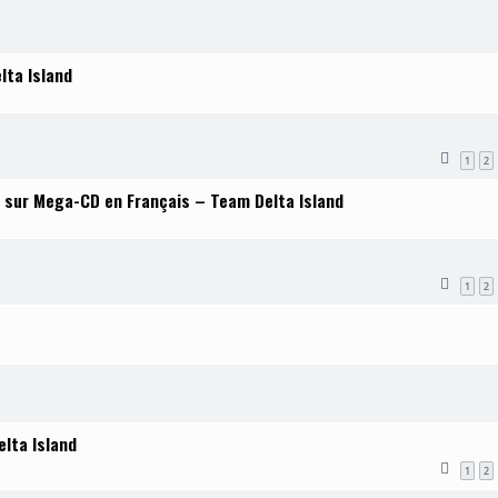
lta Island
1
2
II sur Mega-CD en Français – Team Delta Island
1
2
lta Island
1
2