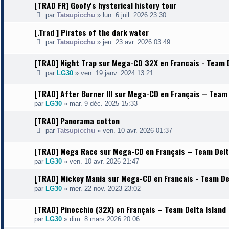
[TRAD FR] Goofy's hysterical history tour
par
Tatsupicchu
»
lun. 6 juil. 2026 23:30
[.Trad ] Pirates of the dark water
par
Tatsupicchu
»
jeu. 23 avr. 2026 03:49
[TRAD] Night Trap sur Mega-CD 32X en Francais - Team D
par
LG30
»
ven. 19 janv. 2024 13:21
[TRAD] After Burner III sur Mega-CD en Français – Team 
par
LG30
»
mar. 9 déc. 2025 15:33
[TRAD] Panorama cotton
par
Tatsupicchu
»
ven. 10 avr. 2026 01:37
[TRAD] Mega Race sur Mega-CD en Français – Team Delt
par
LG30
»
ven. 10 avr. 2026 21:47
[TRAD] Mickey Mania sur Mega-CD en Francais - Team De
par
LG30
»
mer. 22 nov. 2023 23:02
[TRAD] Pinocchio (32X) en Français – Team Delta Island
par
LG30
»
dim. 8 mars 2026 20:06