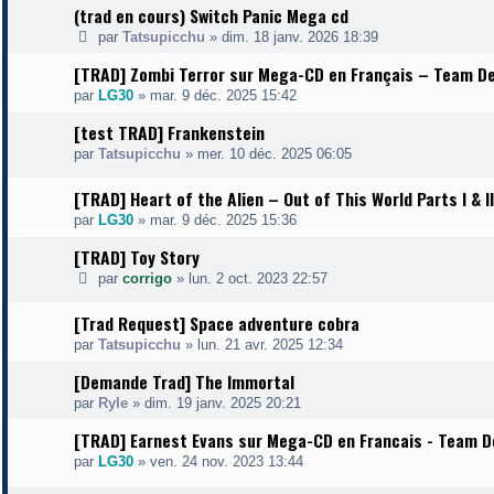
(trad en cours) Switch Panic Mega cd
par
Tatsupicchu
»
dim. 18 janv. 2026 18:39
[TRAD] Zombi Terror sur Mega-CD en Français – Team De
par
LG30
»
mar. 9 déc. 2025 15:42
[test TRAD] Frankenstein
par
Tatsupicchu
»
mer. 10 déc. 2025 06:05
[TRAD] Heart of the Alien – Out of This World Parts I & 
par
LG30
»
mar. 9 déc. 2025 15:36
[TRAD] Toy Story
par
corrigo
»
lun. 2 oct. 2023 22:57
[Trad Request] Space adventure cobra
par
Tatsupicchu
»
lun. 21 avr. 2025 12:34
[Demande Trad] The Immortal
par
Ryle
»
dim. 19 janv. 2025 20:21
[TRAD] Earnest Evans sur Mega-CD en Francais - Team De
par
LG30
»
ven. 24 nov. 2023 13:44