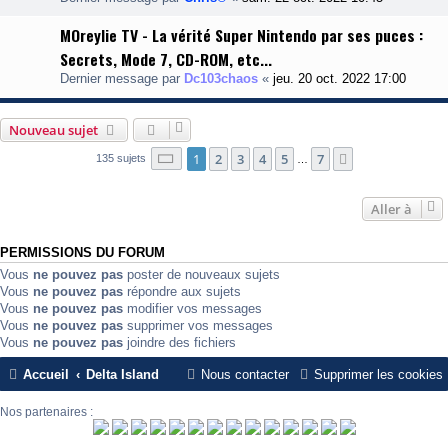
MOreylie TV - La vérité Super Nintendo par ses puces :
Secrets, Mode 7, CD-ROM, etc...
Dernier message par
Dc103chaos
«
jeu. 20 oct. 2022 17:00
Nouveau sujet
Page
1
sur
7
1
2
3
4
5
7
Suivante
135 sujets
…
Aller à
PERMISSIONS DU FORUM
Vous
ne pouvez pas
poster de nouveaux sujets
Vous
ne pouvez pas
répondre aux sujets
Vous
ne pouvez pas
modifier vos messages
Vous
ne pouvez pas
supprimer vos messages
Vous
ne pouvez pas
joindre des fichiers
Accueil
Delta Island
Nous contacter
Supprimer les cookies
Nos partenaires :