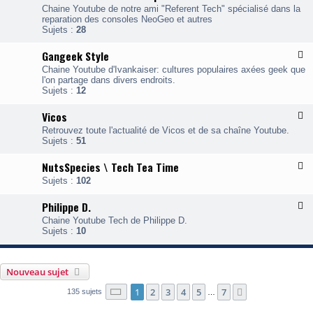
l
Chaine Youtube de notre ami "Referent Tech" spécialisé dans la
u
reparation des consoles NeoGeo et autres
x
Sujets :
28
-
A
Gangeek Style
F
u
l
r
Chaine Youtube d'Ivankaiser: cultures populaires axées geek que
u
é
l'on partage dans divers endroits.
x
l
Sujets :
12
-
i
e
Vicos
F
a
n
l
n
/
Retrouvez toute l'actualité de Vicos et de sa chaîne Youtube.
u
g
B
Sujets :
51
x
e
o
-
e
u
NutsSpecies \ Tech Tea Time
F
V
k
z
l
i
S
Sujets :
102
"
u
c
t
T
x
o
y
e
Philippe D.
F
-
s
l
c
l
N
Chaine Youtube Tech de Philippe D.
e
h
u
u
Sujets :
10
n
x
t
i
-
s
q
P
S
u
h
p
Nouveau sujet
e
i
e
"
l
Page
1
sur
7
1
2
3
4
5
7
c
Suivante
135 sujets
…
i
i
p
e