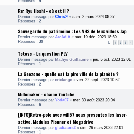
Réponses :
5
Re: Ryu Hoshi - où est il ?
Dernier message par
Chris®
«
sam. 2 mars 2024 08:37
Réponses :
2
Sauvegarde du patrimoine : Les VHS de Jeux videos Jap
Dernier message par
ArcAdiA
«
mar. 19 déc. 2023 18:59
Réponses :
39
1
2
3
4
Totoss - La question PLV
Dernier message par
Mathys Guillaume
«
jeu. 5 oct. 2023 12:01
Réponses :
1
La Geozone - quelle est la pire ville de la planète ?
Dernier message par
ericlange
«
ven. 22 sept. 2023 10:52
Réponses :
2
Millomaker - chaine Youtube
Dernier message par
Yoda07
«
mer. 30 août 2023 20:04
Réponses :
6
[INFO]Retro-polo avec will57 nous presentes les laser-
active. Modules Pionner et Megadrive
Dernier message par
gladiators2
«
dim. 26 mars 2023 22:01
Réponses :
1