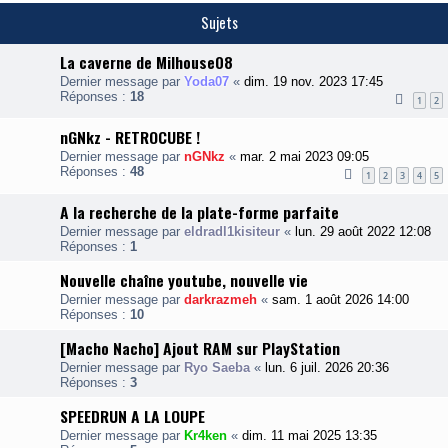
p
s
Sujets
e
\
D
T
.
La caverne de Milhouse08
e
c
Dernier message par
Yoda07
«
dim. 19 nov. 2023 17:45
h
Réponses :
18
1
2
T
e
nGNkz - RETROCUBE !
a
T
Dernier message par
nGNkz
«
mar. 2 mai 2023 09:05
i
Réponses :
48
1
2
3
4
5
e
A la recherche de la plate-forme parfaite
Dernier message par
eldradl1kisiteur
«
lun. 29 août 2022 12:08
Réponses :
1
Nouvelle chaîne youtube, nouvelle vie
Dernier message par
darkrazmeh
«
sam. 1 août 2026 14:00
Réponses :
10
[Macho Nacho] Ajout RAM sur PlayStation
Dernier message par
Ryo Saeba
«
lun. 6 juil. 2026 20:36
Réponses :
3
SPEEDRUN A LA LOUPE
Dernier message par
Kr4ken
«
dim. 11 mai 2025 13:35