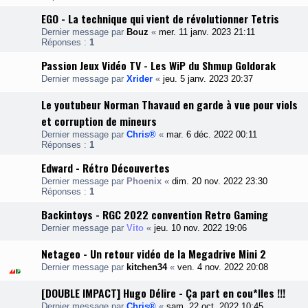
EGO - La technique qui vient de révolutionner Tetris
Dernier message par
Bouz
«
mer. 11 janv. 2023 21:11
Réponses :
1
Passion Jeux Vidéo TV - Les WiP du Shmup Goldorak
Dernier message par
Xrider
«
jeu. 5 janv. 2023 20:37
Le youtubeur Norman Thavaud en garde à vue pour viols
et corruption de mineurs
Dernier message par
Chris®
«
mar. 6 déc. 2022 00:11
Réponses :
1
Edward - Rétro Découvertes
Dernier message par
Phoenix
«
dim. 20 nov. 2022 23:30
Réponses :
1
Backintoys - RGC 2022 convention Retro Gaming
Dernier message par
Vito
«
jeu. 10 nov. 2022 19:06
Netageo - Un retour vidéo de la Megadrive Mini 2
Dernier message par
kitchen34
«
ven. 4 nov. 2022 20:08
[DOUBLE IMPACT] Hugo Délire - Ça part en cou*lles !!!
Dernier message par
Chris®
«
sam. 22 oct. 2022 10:45