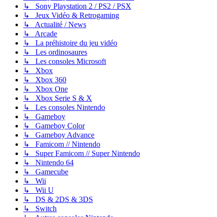
↳ Sony Playstation 2 / PS2 / PSX
↳ Jeux Vidéo & Retrogaming
↳ Actualité / News
↳ Arcade
↳ La préhistoire du jeu vidéo
↳ Les ordinosaures
↳ Les consoles Microsoft
↳ Xbox
↳ Xbox 360
↳ Xbox One
↳ Xbox Serie S & X
↳ Les consoles Nintendo
↳ Gameboy
↳ Gameboy Color
↳ Gameboy Advance
↳ Famicom // Nintendo
↳ Super Famicom // Super Nintendo
↳ Nintendo 64
↳ Gamecube
↳ Wii
↳ Wii U
↳ DS & 2DS & 3DS
↳ Switch