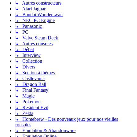
↳ Autres constructeurs
↳ Atari Jaguar
↳ Bandai Wonderswan
↳ NEC PC Engine
↳ Panasonic
↳ PC
↳ Valve Steam Deck
↳ Autres consoles
↳ Débat
↳ Interview
↳ Collection
↳ Divers
↳ Section à thèmes
↳ Castlevania
↳ Dragon Ball
↳ Final Fantasy
↳ Magic
↳ Pokemon
↳ Resident Evil
↳ Zelda
↳ Homebrew - Des nouveaux jeux pour nos vieilles
consoles
↳ Émulation & Abandonware
↳ Emulation Online