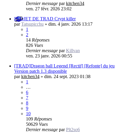
Dernier message
par
kitchen34
ven. 27 févr. 2026 23:02
PROJET DE TRAD Crypt killer
par
Tatsupicchu
»
dim. 4 janv. 2026 13:17
1
2
14
Réponses
826
Vues
Dernier message
par
Killvan
ven. 23 janv. 2026 00:55
[TRAD]Dragon ball Legend [Rectif] [Refonte] du jeu
Version patch 1.3 disponible
par
kitchen34
»
dim. 24 sept. 2023 01:38
1
…
6
7
8
9
10
109
Réponses
50629
Vues
Dernier message
par
Plt2so6