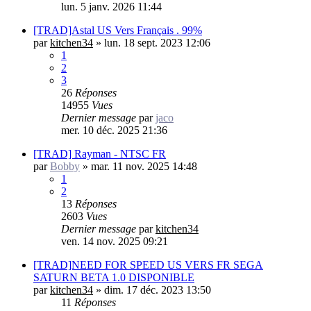
lun. 5 janv. 2026 11:44
[TRAD]Astal US Vers Français . 99%
par
kitchen34
»
lun. 18 sept. 2023 12:06
1
2
3
26
Réponses
14955
Vues
Dernier message
par
jaco
mer. 10 déc. 2025 21:36
[TRAD] Rayman - NTSC FR
par
Bobby
»
mar. 11 nov. 2025 14:48
1
2
13
Réponses
2603
Vues
Dernier message
par
kitchen34
ven. 14 nov. 2025 09:21
[TRAD]NEED FOR SPEED US VERS FR SEGA
SATURN BETA 1.0 DISPONIBLE
par
kitchen34
»
dim. 17 déc. 2023 13:50
11
Réponses