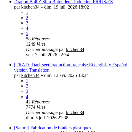
Dragon Ball Z Shin Butouden Traduction FR/US/ES
par
kitchen34
»
dim. 19 juil. 2026 18:02
1
2
3
4
5
58
Réponses
1249
Vues
Dernier message
par
kitchen34
ven. 7 août 2026 22:34
[TRAD] Dark seed traduction française Et english y Español
version Translation
par
kitchen34
»
dim. 13 avr. 2025 13:34
1
2
3
4
42
Réponses
7774
Vues
Dernier message
par
kitchen34
dim. 5 juil. 2026 22:38
[Saturn] Fabrication de boîtiers plastiques