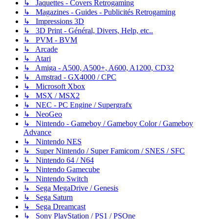
↳ Jaquettes - Covers Retrogaming
↳ Magazines - Guides - Publicités Retrogaming
↳ Impressions 3D
↳ 3D Print - Général, Divers, Help, etc..
↳ PVM - BVM
↳ Arcade
↳ Atari
↳ Amiga - A500, A500+, A600, A1200, CD32
↳ Amstrad - GX4000 / CPC
↳ Microsoft Xbox
↳ MSX / MSX2
↳ NEC - PC Engine / Supergrafx
↳ NeoGeo
↳ Nintendo - Gameboy / Gameboy Color / Gameboy
Advance
↳ Nintendo NES
↳ Super Nintendo / Super Famicom / SNES / SFC
↳ Nintendo 64 / N64
↳ Nintendo Gamecube
↳ Nintendo Switch
↳ Sega MegaDrive / Genesis
↳ Sega Saturn
↳ Sega Dreamcast
↳ Sony PlayStation / PS1 / PSOne