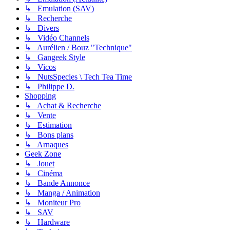
↳ Emulation (SAV)
↳ Recherche
↳ Divers
↳ Vidéo Channels
↳ Aurélien / Bouz "Technique"
↳ Gangeek Style
↳ Vicos
↳ NutsSpecies \ Tech Tea Time
↳ Philippe D.
Shopping
↳ Achat & Recherche
↳ Vente
↳ Estimation
↳ Bons plans
↳ Arnaques
Geek Zone
↳ Jouet
↳ Cinéma
↳ Bande Annonce
↳ Manga / Animation
↳ Moniteur Pro
↳ SAV
↳ Hardware