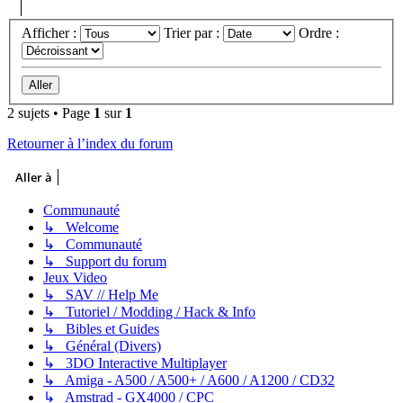
Afficher :
Trier par :
Ordre :
2 sujets • Page
1
sur
1
Retourner à l’index du forum
Aller à
Communauté
↳ Welcome
↳ Communauté
↳ Support du forum
Jeux Video
↳ SAV // Help Me
↳ Tutoriel / Modding / Hack & Info
↳ Bibles et Guides
↳ Général (Divers)
↳ 3DO Interactive Multiplayer
↳ Amiga - A500 / A500+ / A600 / A1200 / CD32
↳ Amstrad - GX4000 / CPC