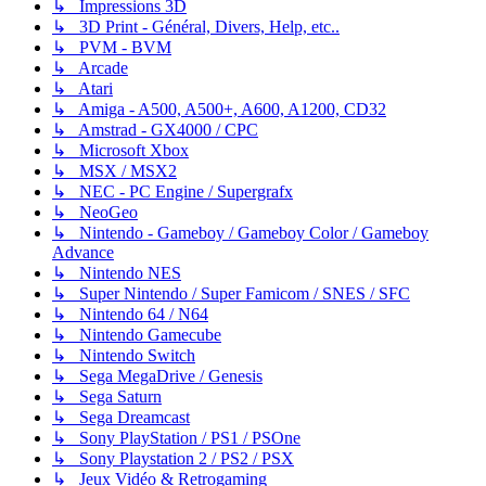
↳ Impressions 3D
↳ 3D Print - Général, Divers, Help, etc..
↳ PVM - BVM
↳ Arcade
↳ Atari
↳ Amiga - A500, A500+, A600, A1200, CD32
↳ Amstrad - GX4000 / CPC
↳ Microsoft Xbox
↳ MSX / MSX2
↳ NEC - PC Engine / Supergrafx
↳ NeoGeo
↳ Nintendo - Gameboy / Gameboy Color / Gameboy
Advance
↳ Nintendo NES
↳ Super Nintendo / Super Famicom / SNES / SFC
↳ Nintendo 64 / N64
↳ Nintendo Gamecube
↳ Nintendo Switch
↳ Sega MegaDrive / Genesis
↳ Sega Saturn
↳ Sega Dreamcast
↳ Sony PlayStation / PS1 / PSOne
↳ Sony Playstation 2 / PS2 / PSX
↳ Jeux Vidéo & Retrogaming