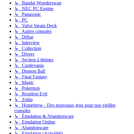
↳ Bandai Wonderswan
↳ NEC PC Engine
↳ Panasonic
↳ PC
↳ Valve Steam Deck
↳ Autres consoles
↳ Débat
↳ Interview
↳ Collection
↳ Divers
↳ Section à thèmes
↳ Castlevania
↳ Dragon Ball
↳ Final Fantasy
↳ Magic
↳ Pokemon
↳ Resident Evil
↳ Zelda
↳ Homebrew - Des nouveaux jeux pour nos vieilles
consoles
↳ Émulation & Abandonware
↳ Emulation Online
↳ Abandonware
↳ Emulation (Actualité)