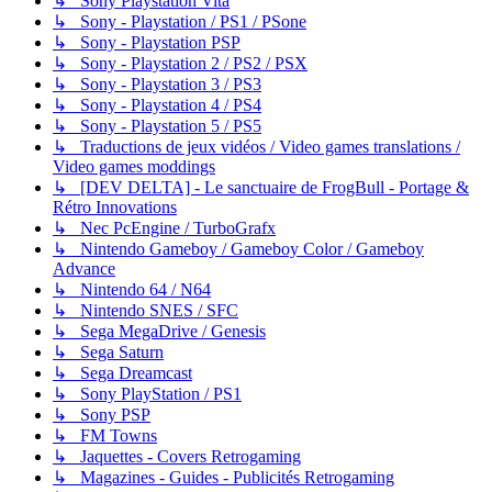
↳ Sony Playstation Vita
↳ Sony - Playstation / PS1 / PSone
↳ Sony - Playstation PSP
↳ Sony - Playstation 2 / PS2 / PSX
↳ Sony - Playstation 3 / PS3
↳ Sony - Playstation 4 / PS4
↳ Sony - Playstation 5 / PS5
↳ Traductions de jeux vidéos / Video games translations /
Video games moddings
↳ [DEV DELTA] - Le sanctuaire de FrogBull - Portage &
Rétro Innovations
↳ Nec PcEngine / TurboGrafx
↳ Nintendo Gameboy / Gameboy Color / Gameboy
Advance
↳ Nintendo 64 / N64
↳ Nintendo SNES / SFC
↳ Sega MegaDrive / Genesis
↳ Sega Saturn
↳ Sega Dreamcast
↳ Sony PlayStation / PS1
↳ Sony PSP
↳ FM Towns
↳ Jaquettes - Covers Retrogaming
↳ Magazines - Guides - Publicités Retrogaming