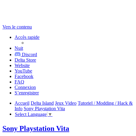
Vers le contenu
Accès rapide
Nuit
Discord
Delta Store
Website
YouTube
Facebook
FAQ
Connexion
S’enregistrer
Accueil
Delta Island
Jeux Video
Tutoriel / Modding / Hack &
Info
Sony Playstation Vita
Select Language
▼
Sony Playstation Vita