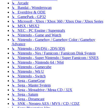
↳ Arcade
↳ Bandai - Wonderswan
↳ Everdrive & ODE
↳ GamePark - GP32
↳ Microsoft - Xbox / Xbox 360 / Xbox One / Xbox Series
↳ MSX / MSX2
↳ NEC - PC Engine / Supergrafx
↳ Nintendo - Game and Watch
↳ Nintendo - Gameboy / Gameboy Color / Gameboy
Advance
↳ Nintendo - DS/DSi - 2DS/3DS
↳ Nintendo - Nes / Famicom / Famicom Disk System
↳ Nintendo - Super Nintendo / Super Famicom / SNES
↳ Nintendo - Nintendo 64 / N64
↳ Nintendo - Gamecube
↳ Nintendo - Wii U
↳ Nintendo - Switch
↳ Sega - GameGear
↳ Sega - Master System
↳ Sega - Megadrive / Mega CD / 32X
↳ Sega - Saturn
↳ Sega - Dreamcast
↳ SNK - Neogeo AES / MVS / CD / CDZ