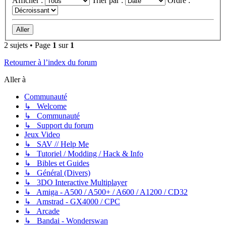
Afficher :
Trier par :
Ordre :
2 sujets • Page
1
sur
1
Retourner à l’index du forum
Aller à
Communauté
↳ Welcome
↳ Communauté
↳ Support du forum
Jeux Video
↳ SAV // Help Me
↳ Tutoriel / Modding / Hack & Info
↳ Bibles et Guides
↳ Général (Divers)
↳ 3DO Interactive Multiplayer
↳ Amiga - A500 / A500+ / A600 / A1200 / CD32
↳ Amstrad - GX4000 / CPC
↳ Arcade
↳ Bandai - Wonderswan