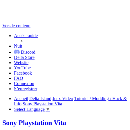
Vers le contenu
Accès rapide
Nuit
Discord
Delta Store
Website
YouTube
Facebook
FAQ
Connexion
S’enregistrer
Accueil
Delta Island
Jeux Video
Tutoriel / Modding / Hack &
Info
Sony Playstation Vita
Select Language
▼
Sony Playstation Vita