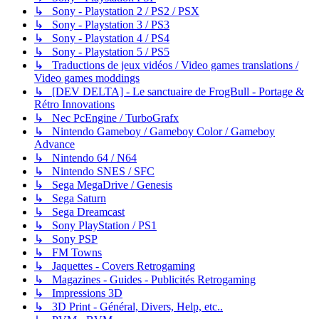
↳ Sony - Playstation 2 / PS2 / PSX
↳ Sony - Playstation 3 / PS3
↳ Sony - Playstation 4 / PS4
↳ Sony - Playstation 5 / PS5
↳ Traductions de jeux vidéos / Video games translations /
Video games moddings
↳ [DEV DELTA] - Le sanctuaire de FrogBull - Portage &
Rétro Innovations
↳ Nec PcEngine / TurboGrafx
↳ Nintendo Gameboy / Gameboy Color / Gameboy
Advance
↳ Nintendo 64 / N64
↳ Nintendo SNES / SFC
↳ Sega MegaDrive / Genesis
↳ Sega Saturn
↳ Sega Dreamcast
↳ Sony PlayStation / PS1
↳ Sony PSP
↳ FM Towns
↳ Jaquettes - Covers Retrogaming
↳ Magazines - Guides - Publicités Retrogaming
↳ Impressions 3D
↳ 3D Print - Général, Divers, Help, etc..