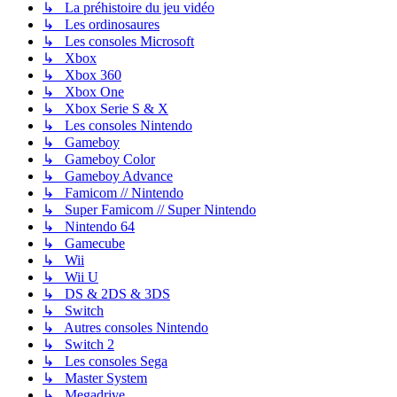
↳ La préhistoire du jeu vidéo
↳ Les ordinosaures
↳ Les consoles Microsoft
↳ Xbox
↳ Xbox 360
↳ Xbox One
↳ Xbox Serie S & X
↳ Les consoles Nintendo
↳ Gameboy
↳ Gameboy Color
↳ Gameboy Advance
↳ Famicom // Nintendo
↳ Super Famicom // Super Nintendo
↳ Nintendo 64
↳ Gamecube
↳ Wii
↳ Wii U
↳ DS & 2DS & 3DS
↳ Switch
↳ Autres consoles Nintendo
↳ Switch 2
↳ Les consoles Sega
↳ Master System
↳ Megadrive