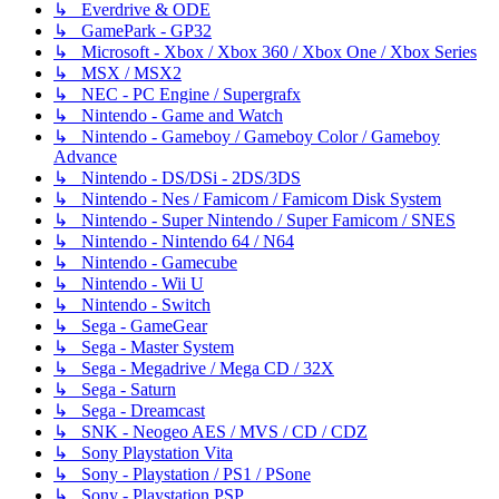
↳ Everdrive & ODE
↳ GamePark - GP32
↳ Microsoft - Xbox / Xbox 360 / Xbox One / Xbox Series
↳ MSX / MSX2
↳ NEC - PC Engine / Supergrafx
↳ Nintendo - Game and Watch
↳ Nintendo - Gameboy / Gameboy Color / Gameboy
Advance
↳ Nintendo - DS/DSi - 2DS/3DS
↳ Nintendo - Nes / Famicom / Famicom Disk System
↳ Nintendo - Super Nintendo / Super Famicom / SNES
↳ Nintendo - Nintendo 64 / N64
↳ Nintendo - Gamecube
↳ Nintendo - Wii U
↳ Nintendo - Switch
↳ Sega - GameGear
↳ Sega - Master System
↳ Sega - Megadrive / Mega CD / 32X
↳ Sega - Saturn
↳ Sega - Dreamcast
↳ SNK - Neogeo AES / MVS / CD / CDZ
↳ Sony Playstation Vita
↳ Sony - Playstation / PS1 / PSone
↳ Sony - Playstation PSP