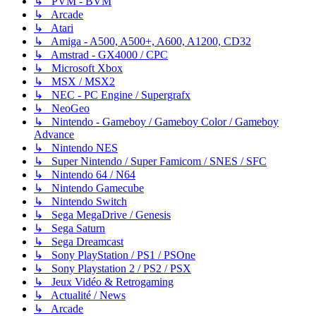
↳ PVM - BVM
↳ Arcade
↳ Atari
↳ Amiga - A500, A500+, A600, A1200, CD32
↳ Amstrad - GX4000 / CPC
↳ Microsoft Xbox
↳ MSX / MSX2
↳ NEC - PC Engine / Supergrafx
↳ NeoGeo
↳ Nintendo - Gameboy / Gameboy Color / Gameboy
Advance
↳ Nintendo NES
↳ Super Nintendo / Super Famicom / SNES / SFC
↳ Nintendo 64 / N64
↳ Nintendo Gamecube
↳ Nintendo Switch
↳ Sega MegaDrive / Genesis
↳ Sega Saturn
↳ Sega Dreamcast
↳ Sony PlayStation / PS1 / PSOne
↳ Sony Playstation 2 / PS2 / PSX
↳ Jeux Vidéo & Retrogaming
↳ Actualité / News
↳ Arcade