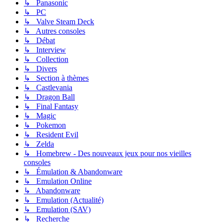
↳ Panasonic
↳ PC
↳ Valve Steam Deck
↳ Autres consoles
↳ Débat
↳ Interview
↳ Collection
↳ Divers
↳ Section à thèmes
↳ Castlevania
↳ Dragon Ball
↳ Final Fantasy
↳ Magic
↳ Pokemon
↳ Resident Evil
↳ Zelda
↳ Homebrew - Des nouveaux jeux pour nos vieilles
consoles
↳ Émulation & Abandonware
↳ Emulation Online
↳ Abandonware
↳ Emulation (Actualité)
↳ Emulation (SAV)
↳ Recherche