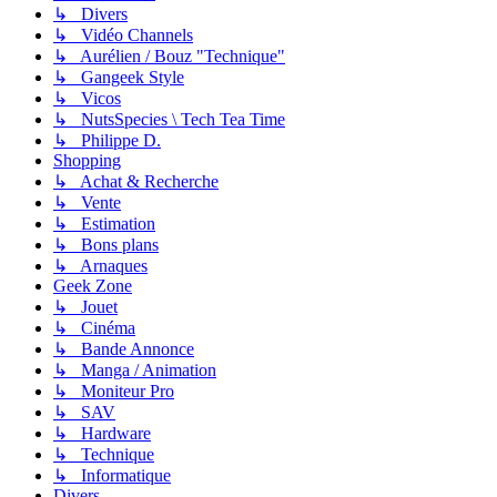
↳ Divers
↳ Vidéo Channels
↳ Aurélien / Bouz "Technique"
↳ Gangeek Style
↳ Vicos
↳ NutsSpecies \ Tech Tea Time
↳ Philippe D.
Shopping
↳ Achat & Recherche
↳ Vente
↳ Estimation
↳ Bons plans
↳ Arnaques
Geek Zone
↳ Jouet
↳ Cinéma
↳ Bande Annonce
↳ Manga / Animation
↳ Moniteur Pro
↳ SAV
↳ Hardware
↳ Technique
↳ Informatique
Divers