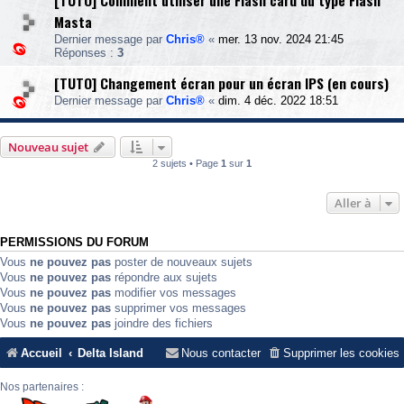
[TUTO] Comment utiliser une Flash card du type Flash
Masta
Dernier message par
Chris®
«
mer. 13 nov. 2024 21:45
Réponses :
3
[TUTO] Changement écran pour un écran IPS (en cours)
Dernier message par
Chris®
«
dim. 4 déc. 2022 18:51
Nouveau sujet
2 sujets • Page
1
sur
1
Aller à
PERMISSIONS DU FORUM
Vous
ne pouvez pas
poster de nouveaux sujets
Vous
ne pouvez pas
répondre aux sujets
Vous
ne pouvez pas
modifier vos messages
Vous
ne pouvez pas
supprimer vos messages
Vous
ne pouvez pas
joindre des fichiers
Accueil
Delta Island
Nous contacter
Supprimer les cookies
Nos partenaires :