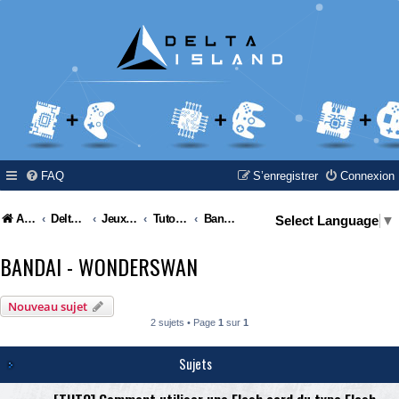
FAQ
S’enregistrer
Connexion
Accueil
Delta Island
Jeux Video
Tutoriel / Modding / Hack & Info
Bandai - Wonderswan
Select Language
▼
BANDAI - WONDERSWAN
Nouveau sujet
2 sujets • Page
1
sur
1
Sujets