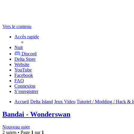
Vers le contenu
Accès rapide
Nuit
Discord
Delta Store
Website
YouTube
Facebook
FAQ
Connexion
S’enregistrer
Accueil
Delta Island
Jeux Video
Tutoriel / Modding / Hack & I
Bandai - Wonderswan
Nouveau sujet
2 sujets • Page
1
sur
1