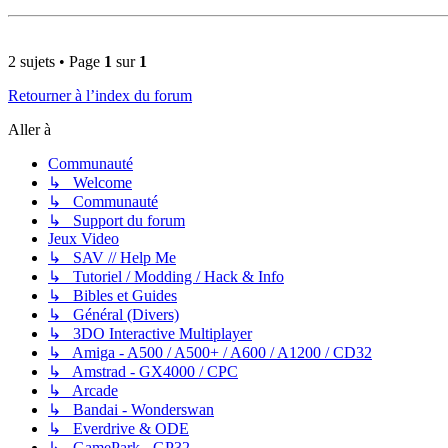
2 sujets • Page
1
sur
1
Retourner à l’index du forum
Aller à
Communauté
↳ Welcome
↳ Communauté
↳ Support du forum
Jeux Video
↳ SAV // Help Me
↳ Tutoriel / Modding / Hack & Info
↳ Bibles et Guides
↳ Général (Divers)
↳ 3DO Interactive Multiplayer
↳ Amiga - A500 / A500+ / A600 / A1200 / CD32
↳ Amstrad - GX4000 / CPC
↳ Arcade
↳ Bandai - Wonderswan
↳ Everdrive & ODE
↳ GamePark - GP32