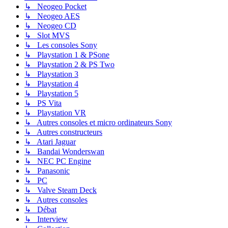
↳ Neogeo Pocket
↳ Neogeo AES
↳ Neogeo CD
↳ Slot MVS
↳ Les consoles Sony
↳ Playstation 1 & PSone
↳ Playstation 2 & PS Two
↳ Playstation 3
↳ Playstation 4
↳ Playstation 5
↳ PS Vita
↳ Playstation VR
↳ Autres consoles et micro ordinateurs Sony
↳ Autres constructeurs
↳ Atari Jaguar
↳ Bandai Wonderswan
↳ NEC PC Engine
↳ Panasonic
↳ PC
↳ Valve Steam Deck
↳ Autres consoles
↳ Débat
↳ Interview