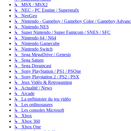
↳ MSX / MSX2
↳ NEC - PC Engine / Supergrafx
↳ NeoGeo
↳ Nintendo - Gameboy / Gameboy Color / Gameboy Advanc
↳ Nintendo NES
↳ Super Nintendo / Super Famicom / SNES / SFC
↳ Nintendo 64 / N64
↳ Nintendo Gamecube
↳ Nintendo Switch
↳ Sega MegaDrive / Genesis
↳ Sega Saturn
↳ Sega Dreamcast
↳ Sony PlayStation / PS1 / PSOne
↳ Sony Playstation 2 / PS2 / PSX
↳ Jeux Vidéo & Retrogaming
↳ Actualité / News
↳ Arcade
↳ La préhistoire du jeu vidéo
↳ Les ordinosaures
↳ Les consoles Microsoft
↳ Xbox
↳ Xbox 360
↳ Xbox One