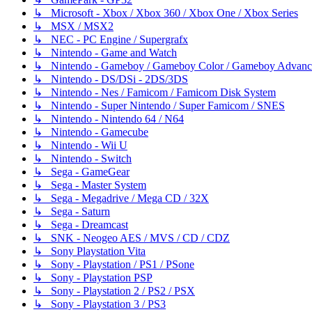
↳ Microsoft - Xbox / Xbox 360 / Xbox One / Xbox Series
↳ MSX / MSX2
↳ NEC - PC Engine / Supergrafx
↳ Nintendo - Game and Watch
↳ Nintendo - Gameboy / Gameboy Color / Gameboy Advanc
↳ Nintendo - DS/DSi - 2DS/3DS
↳ Nintendo - Nes / Famicom / Famicom Disk System
↳ Nintendo - Super Nintendo / Super Famicom / SNES
↳ Nintendo - Nintendo 64 / N64
↳ Nintendo - Gamecube
↳ Nintendo - Wii U
↳ Nintendo - Switch
↳ Sega - GameGear
↳ Sega - Master System
↳ Sega - Megadrive / Mega CD / 32X
↳ Sega - Saturn
↳ Sega - Dreamcast
↳ SNK - Neogeo AES / MVS / CD / CDZ
↳ Sony Playstation Vita
↳ Sony - Playstation / PS1 / PSone
↳ Sony - Playstation PSP
↳ Sony - Playstation 2 / PS2 / PSX
↳ Sony - Playstation 3 / PS3