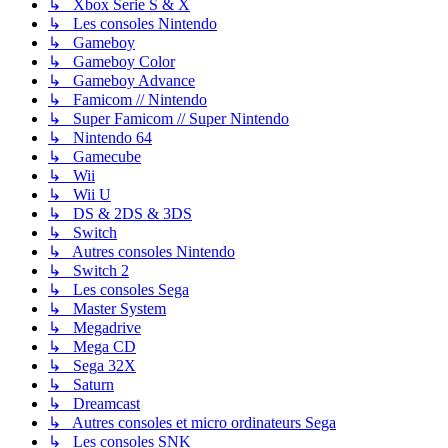
↳ Xbox Serie S & X
↳ Les consoles Nintendo
↳ Gameboy
↳ Gameboy Color
↳ Gameboy Advance
↳ Famicom // Nintendo
↳ Super Famicom // Super Nintendo
↳ Nintendo 64
↳ Gamecube
↳ Wii
↳ Wii U
↳ DS & 2DS & 3DS
↳ Switch
↳ Autres consoles Nintendo
↳ Switch 2
↳ Les consoles Sega
↳ Master System
↳ Megadrive
↳ Mega CD
↳ Sega 32X
↳ Saturn
↳ Dreamcast
↳ Autres consoles et micro ordinateurs Sega
↳ Les consoles SNK