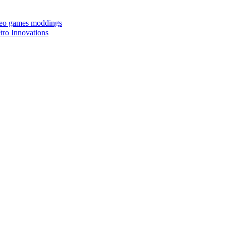
ideo games moddings
ro Innovations