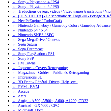
↳ Sony - Playstation 4 / PS4
↳ Sony - Playstation 5 / PS5
↳ Traductions de jeux vidéos / Video games translations / V
↳ [DEV DELTA] - Le sanctuaire de FrogBull - Portage & Rét
↳ Nec PcEngine / TurboGrafx
↳ Nintendo Gameboy / Gameboy Color / Gameboy Advance
↳ Nintendo 64 / N64
↳ Nintendo SNES / SFC
↳ Sega MegaDrive / Genesis
↳ Sega Saturn
↳ Sega Dreamcast
↳ Sony PlayStation / PS1
↳ Sony PSP
↳ FM Towns
↳ Jaquettes - Covers Retrogaming
↳ Magazines - Guides - Publicités Retrogaming
↳ Impressions 3D
↳ 3D Print - Général, Divers, Help, etc..
↳ PVM - BVM
↳ Arcade
↳ Atari
↳ Amiga - A500, A500+, A600, A1200, CD32
↳ Amstrad - GX4000 / CPC
↳ Microsoft Xbox