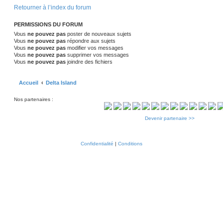
n
s
Retourner à l’index du forum
a
s
g
e
PERMISSIONS DU FORUM
e
Vous
ne pouvez pas
poster de nouveaux sujets
s
Vous
ne pouvez pas
répondre aux sujets
Vous
ne pouvez pas
modifier vos messages
Vous
ne pouvez pas
supprimer vos messages
Vous
ne pouvez pas
joindre des fichiers
Accueil
Delta Island
Nos partenaires :
Devenir partenaire >>
Confidentialité
|
Conditions