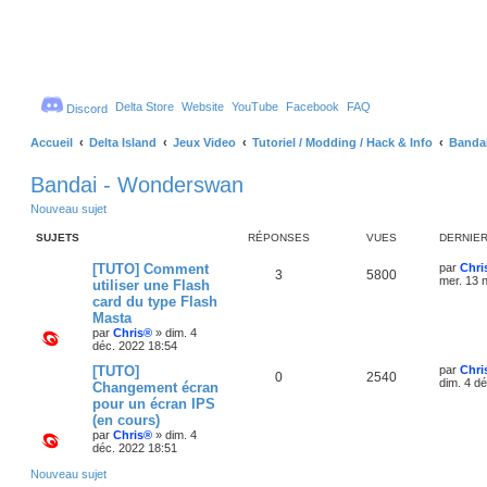
Delta Store
Website
YouTube
Facebook
FAQ
Discord
Accueil
Delta Island
Jeux Video
Tutoriel / Modding / Hack & Info
Banda
Bandai - Wonderswan
Nouveau sujet
SUJETS
RÉPONSES
VUES
DERNIE
D
[TUTO] Comment
par
Chri
R
V
3
5800
e
mer. 13 
utiliser une Flash
r
card du type Flash
é
u
n
Masta
i
p
e
e
par
Chris®
»
dim. 4
r
déc. 2022 18:54
o
s
m
D
[TUTO]
par
Chri
e
R
V
0
2540
e
dim. 4 d
s
Changement écran
n
r
s
pour un écran IPS
é
u
n
a
s
(en cours)
i
g
p
e
e
par
Chris®
»
dim. 4
e
e
r
déc. 2022 18:51
o
s
m
s
e
Nouveau sujet
s