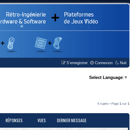
S’enregistrer
Connexion
Nuit
Select Language
▼
6 sujets • Page
1
sur
1
RÉPONSES
VUES
DERNIER MESSAGE