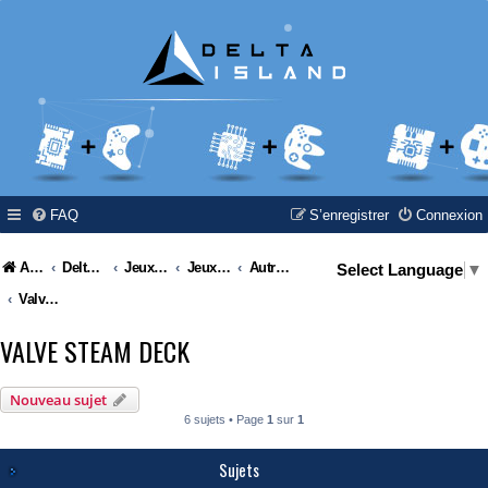
FAQ
S’enregistrer
Connexion
Accueil
Delta Island
Jeux Video
Jeux Vidéo & Retrogaming
Autres constructeurs
Select Language
▼
Valve Steam Deck
VALVE STEAM DECK
Nouveau sujet
6 sujets • Page
1
sur
1
Sujets