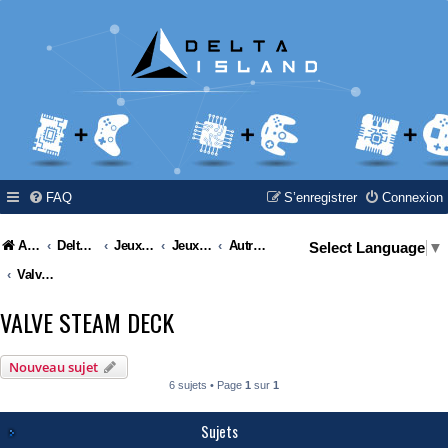
FAQ
S’enregistrer
Connexion
Accueil
Delta Island
Jeux Video
Jeux Vidéo & Retrogaming
Autres constructeurs
Select Language
▼
Valve Steam Deck
VALVE STEAM DECK
Nouveau sujet
6 sujets • Page
1
sur
1
Sujets