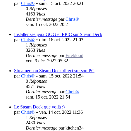
par
Chris®
»
sam. 15 oct. 2022 20:21
0
Réponses
4163
Vues
Dernier message
par
Chris®
sam. 15 oct. 2022 20:21
Installer ses jeux GOG et EPIC sur Steam Deck
par
Chris®
»
dim. 16 oct. 2022 21:03
1
Réponses
3263
Vues
Dernier message
par
Fireblood
ven. 9 déc. 2022 05:32
Streamer son Steam Deck direct sur son PC
par
Chris®
»
sam. 15 oct. 2022 21:54
0
Réponses
4571
Vues
Dernier message
par
Chris®
sam. 15 oct. 2022 21:54
Le Steam Deck que voilà :)
par
Chris®
»
ven. 14 oct. 2022 11:36
1
Réponses
2430
Vues
Dernier message
par
kitchen34