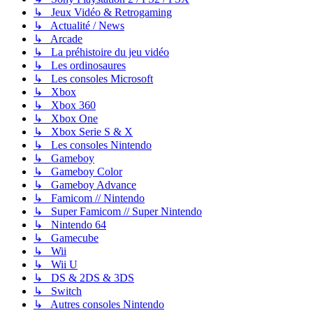
↳ Jeux Vidéo & Retrogaming
↳ Actualité / News
↳ Arcade
↳ La préhistoire du jeu vidéo
↳ Les ordinosaures
↳ Les consoles Microsoft
↳ Xbox
↳ Xbox 360
↳ Xbox One
↳ Xbox Serie S & X
↳ Les consoles Nintendo
↳ Gameboy
↳ Gameboy Color
↳ Gameboy Advance
↳ Famicom // Nintendo
↳ Super Famicom // Super Nintendo
↳ Nintendo 64
↳ Gamecube
↳ Wii
↳ Wii U
↳ DS & 2DS & 3DS
↳ Switch
↳ Autres consoles Nintendo