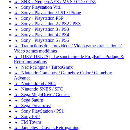
↳ SNK - Neogeo AES / MVS / CD / CDZ
↳ Sony Playstation Vita
↳ Sony - Playstation / PS1 / PSone
↳ Sony - Playstation PSP
↳ Sony - Playstation 2 / PS2 / PSX
↳ Sony - Playstation 3 / PS3
↳ Sony - Playstation 4 / PS4
↳ Sony - Playstation 5 / PS5
↳ Traductions de jeux vidéos / Video games translations /
Video games moddings
↳ [DEV DELTA] - Le sanctuaire de FrogBull - Portage &
Rétro Innovations
↳ Nec PcEngine / TurboGrafx
↳ Nintendo Gameboy / Gameboy Color / Gameboy
Advance
↳ Nintendo 64 / N64
↳ Nintendo SNES / SFC
↳ Sega MegaDrive / Genesis
↳ Sega Saturn
↳ Sega Dreamcast
↳ Sony PlayStation / PS1
↳ Sony PSP
↳ FM Towns
↳ Jaquettes - Covers Retrogaming