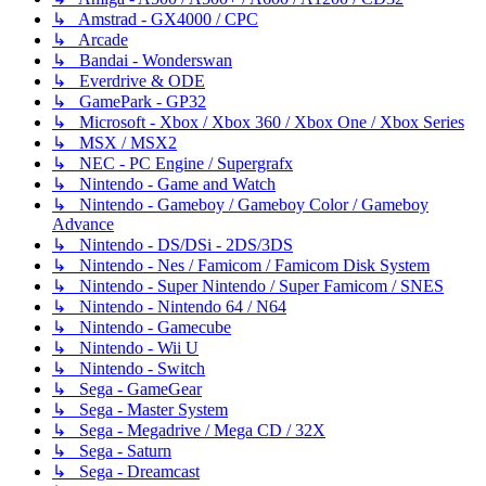
↳ Amstrad - GX4000 / CPC
↳ Arcade
↳ Bandai - Wonderswan
↳ Everdrive & ODE
↳ GamePark - GP32
↳ Microsoft - Xbox / Xbox 360 / Xbox One / Xbox Series
↳ MSX / MSX2
↳ NEC - PC Engine / Supergrafx
↳ Nintendo - Game and Watch
↳ Nintendo - Gameboy / Gameboy Color / Gameboy
Advance
↳ Nintendo - DS/DSi - 2DS/3DS
↳ Nintendo - Nes / Famicom / Famicom Disk System
↳ Nintendo - Super Nintendo / Super Famicom / SNES
↳ Nintendo - Nintendo 64 / N64
↳ Nintendo - Gamecube
↳ Nintendo - Wii U
↳ Nintendo - Switch
↳ Sega - GameGear
↳ Sega - Master System
↳ Sega - Megadrive / Mega CD / 32X
↳ Sega - Saturn
↳ Sega - Dreamcast