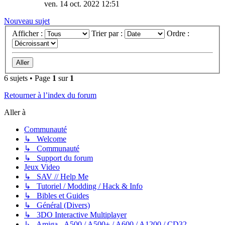
ven. 14 oct. 2022 12:51
Nouveau sujet
Afficher :
Trier par :
Ordre :
6 sujets • Page
1
sur
1
Retourner à l’index du forum
Aller à
Communauté
↳ Welcome
↳ Communauté
↳ Support du forum
Jeux Video
↳ SAV // Help Me
↳ Tutoriel / Modding / Hack & Info
↳ Bibles et Guides
↳ Général (Divers)
↳ 3DO Interactive Multiplayer
↳ Amiga - A500 / A500+ / A600 / A1200 / CD32