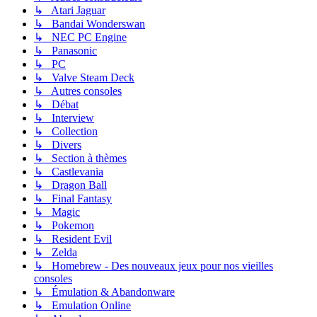
↳ Atari Jaguar
↳ Bandai Wonderswan
↳ NEC PC Engine
↳ Panasonic
↳ PC
↳ Valve Steam Deck
↳ Autres consoles
↳ Débat
↳ Interview
↳ Collection
↳ Divers
↳ Section à thèmes
↳ Castlevania
↳ Dragon Ball
↳ Final Fantasy
↳ Magic
↳ Pokemon
↳ Resident Evil
↳ Zelda
↳ Homebrew - Des nouveaux jeux pour nos vieilles
consoles
↳ Émulation & Abandonware
↳ Emulation Online