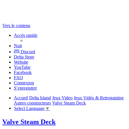
Vers le contenu
Accès rapide
Nuit
Discord
Delta Store
Website
YouTube
Facebook
FAQ
Connexion
S’enregistrer
Accueil
Delta Island
Jeux Video
Jeux Vidéo & Retrogaming
Autres constructeurs
Valve Steam Deck
Select Language
▼
Valve Steam Deck