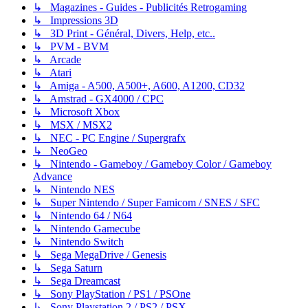
↳ Magazines - Guides - Publicités Retrogaming
↳ Impressions 3D
↳ 3D Print - Général, Divers, Help, etc..
↳ PVM - BVM
↳ Arcade
↳ Atari
↳ Amiga - A500, A500+, A600, A1200, CD32
↳ Amstrad - GX4000 / CPC
↳ Microsoft Xbox
↳ MSX / MSX2
↳ NEC - PC Engine / Supergrafx
↳ NeoGeo
↳ Nintendo - Gameboy / Gameboy Color / Gameboy
Advance
↳ Nintendo NES
↳ Super Nintendo / Super Famicom / SNES / SFC
↳ Nintendo 64 / N64
↳ Nintendo Gamecube
↳ Nintendo Switch
↳ Sega MegaDrive / Genesis
↳ Sega Saturn
↳ Sega Dreamcast
↳ Sony PlayStation / PS1 / PSOne
↳ Sony Playstation 2 / PS2 / PSX