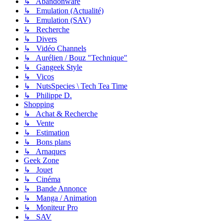
↳ Abandonware
↳ Emulation (Actualité)
↳ Emulation (SAV)
↳ Recherche
↳ Divers
↳ Vidéo Channels
↳ Aurélien / Bouz "Technique"
↳ Gangeek Style
↳ Vicos
↳ NutsSpecies \ Tech Tea Time
↳ Philippe D.
Shopping
↳ Achat & Recherche
↳ Vente
↳ Estimation
↳ Bons plans
↳ Arnaques
Geek Zone
↳ Jouet
↳ Cinéma
↳ Bande Annonce
↳ Manga / Animation
↳ Moniteur Pro
↳ SAV