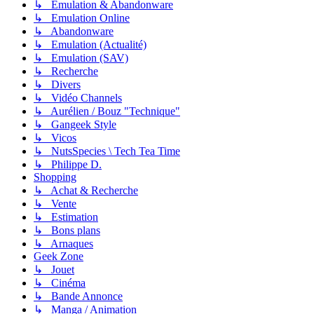
↳ Émulation & Abandonware
↳ Emulation Online
↳ Abandonware
↳ Emulation (Actualité)
↳ Emulation (SAV)
↳ Recherche
↳ Divers
↳ Vidéo Channels
↳ Aurélien / Bouz "Technique"
↳ Gangeek Style
↳ Vicos
↳ NutsSpecies \ Tech Tea Time
↳ Philippe D.
Shopping
↳ Achat & Recherche
↳ Vente
↳ Estimation
↳ Bons plans
↳ Arnaques
Geek Zone
↳ Jouet
↳ Cinéma
↳ Bande Annonce
↳ Manga / Animation