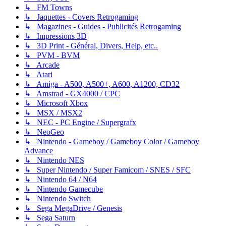
↳ FM Towns
↳ Jaquettes - Covers Retrogaming
↳ Magazines - Guides - Publicités Retrogaming
↳ Impressions 3D
↳ 3D Print - Général, Divers, Help, etc..
↳ PVM - BVM
↳ Arcade
↳ Atari
↳ Amiga - A500, A500+, A600, A1200, CD32
↳ Amstrad - GX4000 / CPC
↳ Microsoft Xbox
↳ MSX / MSX2
↳ NEC - PC Engine / Supergrafx
↳ NeoGeo
↳ Nintendo - Gameboy / Gameboy Color / Gameboy
Advance
↳ Nintendo NES
↳ Super Nintendo / Super Famicom / SNES / SFC
↳ Nintendo 64 / N64
↳ Nintendo Gamecube
↳ Nintendo Switch
↳ Sega MegaDrive / Genesis
↳ Sega Saturn