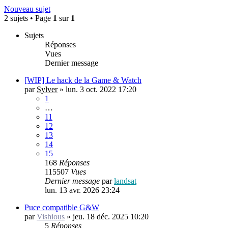
Nouveau sujet
2 sujets • Page
1
sur
1
Sujets
Réponses
Vues
Dernier message
[WIP] Le hack de la Game & Watch
par
Sylver
»
lun. 3 oct. 2022 17:20
1
…
11
12
13
14
15
168
Réponses
115507
Vues
Dernier message
par
landsat
lun. 13 avr. 2026 23:24
Puce compatible G&W
par
Vishious
»
jeu. 18 déc. 2025 10:20
5
Réponses