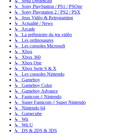
↳ Sega Dreamcast
↳ Sony PlayStation / PS1 / PSOne
↳ Sony Playstation 2 / PS2 / PSX
↳ Jeux Vidéo & Retrogaming
↳ Actualité / News
↳ Arcade
↳ La préhistoire du jeu vidéo
↳ Les ordinosaures
↳ Les consoles Microsoft
↳ Xbox
↳ Xbox 360
↳ Xbox One
↳ Xbox Serie S & X
↳ Les consoles Nintendo
↳ Gameboy
↳ Gameboy Color
↳ Gameboy Advance
↳ Famicom // Nintendo
↳ Super Famicom // Super Nintendo
↳ Nintendo 64
↳ Gamecube
↳ Wii
↳ Wii U
↳ DS & 2DS & 3DS