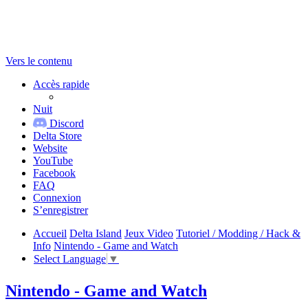
Vers le contenu
Accès rapide
Nuit
Discord
Delta Store
Website
YouTube
Facebook
FAQ
Connexion
S’enregistrer
Accueil
Delta Island
Jeux Video
Tutoriel / Modding / Hack &
Info
Nintendo - Game and Watch
Select Language
▼
Nintendo - Game and Watch