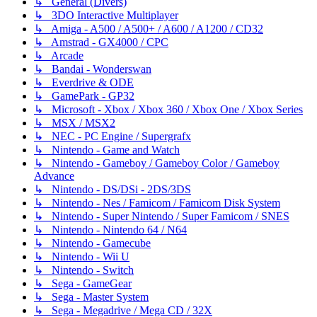
↳ Général (Divers)
↳ 3DO Interactive Multiplayer
↳ Amiga - A500 / A500+ / A600 / A1200 / CD32
↳ Amstrad - GX4000 / CPC
↳ Arcade
↳ Bandai - Wonderswan
↳ Everdrive & ODE
↳ GamePark - GP32
↳ Microsoft - Xbox / Xbox 360 / Xbox One / Xbox Series
↳ MSX / MSX2
↳ NEC - PC Engine / Supergrafx
↳ Nintendo - Game and Watch
↳ Nintendo - Gameboy / Gameboy Color / Gameboy
Advance
↳ Nintendo - DS/DSi - 2DS/3DS
↳ Nintendo - Nes / Famicom / Famicom Disk System
↳ Nintendo - Super Nintendo / Super Famicom / SNES
↳ Nintendo - Nintendo 64 / N64
↳ Nintendo - Gamecube
↳ Nintendo - Wii U
↳ Nintendo - Switch
↳ Sega - GameGear
↳ Sega - Master System
↳ Sega - Megadrive / Mega CD / 32X