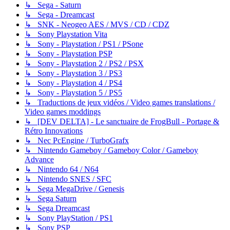
↳ Sega - Saturn
↳ Sega - Dreamcast
↳ SNK - Neogeo AES / MVS / CD / CDZ
↳ Sony Playstation Vita
↳ Sony - Playstation / PS1 / PSone
↳ Sony - Playstation PSP
↳ Sony - Playstation 2 / PS2 / PSX
↳ Sony - Playstation 3 / PS3
↳ Sony - Playstation 4 / PS4
↳ Sony - Playstation 5 / PS5
↳ Traductions de jeux vidéos / Video games translations /
Video games moddings
↳ [DEV DELTA] - Le sanctuaire de FrogBull - Portage &
Rétro Innovations
↳ Nec PcEngine / TurboGrafx
↳ Nintendo Gameboy / Gameboy Color / Gameboy
Advance
↳ Nintendo 64 / N64
↳ Nintendo SNES / SFC
↳ Sega MegaDrive / Genesis
↳ Sega Saturn
↳ Sega Dreamcast
↳ Sony PlayStation / PS1
↳ Sony PSP