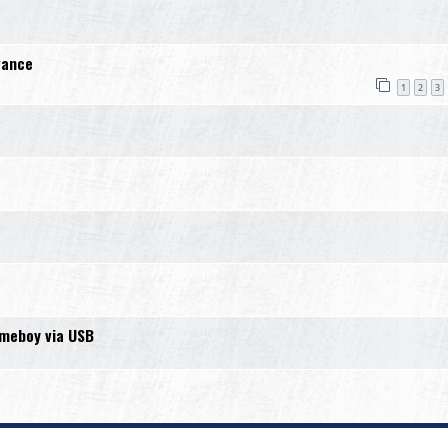
vance
1
2
3
ameboy via USB