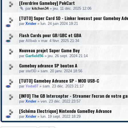
[Everdrive Gameboy] PokCart
par
kitchen34
»
jeu. 11 déc. 2025 12:06
[TUTO] Super Card SD - Linker lowcost pour Gameboy Ad
par
Xrider
»
lun. 24 juin 2024 19:21
Flash Cards pour GB/GBC et GBA
par
Allbab
»
mar. 4 févr. 2025 21:34
Nouveau projet Super Game Boy
par
Garfield56
»
jeu. 26 sept. 2024 21:14
Gameboy advance SP bouton A
par
stef3D
»
sam. 20 janv. 2024 18:56
[TUTO] Gameboy Advance SP - MOD USB-C
par
Yoda07
»
sam. 23 déc. 2023 21:17
[INFO] The GB Interceptor - Streamer l'ecran de votre g
par
Xrider
»
ven. 23 déc. 2022 23:57
[Schéma Electrique] Nintendo GameBoy Advance
par
Xrider
»
lun. 19 sept. 2022 18:29