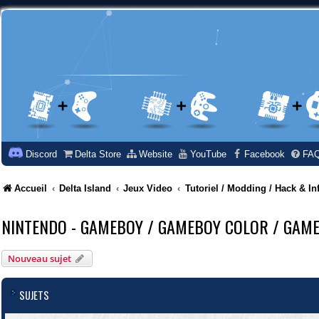
Discord
Delta Store
Website
YouTube
Facebook
FA
Accueil
Delta Island
Jeux Video
Tutoriel / Modding / Hack & In
NINTENDO - GAMEBOY / GAMEBOY COLOR / GAM
Nouveau sujet
SUJETS