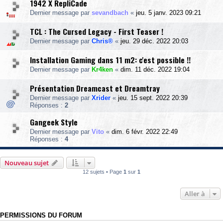
1942 X RepliCade
Dernier message par
sevandbach
«
jeu. 5 janv. 2023 09:21
TCL : The Cursed Legacy - First Teaser !
Dernier message par
Chris®
«
jeu. 29 déc. 2022 20:03
Installation Gaming dans 11 m2: c'est possible !!
Dernier message par
Kr4ken
«
dim. 11 déc. 2022 19:04
Présentation Dreamcast et Dreamtray
Dernier message par
Xrider
«
jeu. 15 sept. 2022 20:39
Réponses :
2
Gangeek Style
Dernier message par
Vito
«
dim. 6 févr. 2022 22:49
Réponses :
4
Nouveau sujet
12 sujets • Page
1
sur
1
Aller à
PERMISSIONS DU FORUM