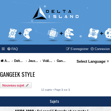
FAQ
S’enregistrer
Connexion
Accueil
Delta Island
Jeux Video
Vidéo Channels
Gangeek Style
Select Language
▼
GANGEEK STYLE
Nouveau sujet
12 sujets • Page
1
sur
1
Sujets