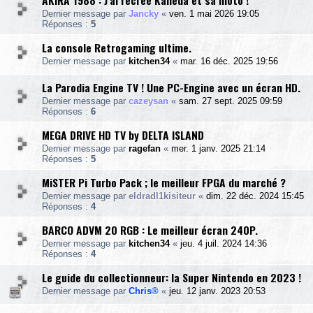
AKIRA 1988 : J'ai recréé Kaneda et sa moto !
Dernier message par
Jancky
«
ven. 1 mai 2026 19:05
Réponses :
5
La console Retrogaming ultime.
Dernier message par
kitchen34
«
mar. 16 déc. 2025 19:56
La Parodia Engine TV ! Une PC-Engine avec un écran HD.
Dernier message par
cazeysan
«
sam. 27 sept. 2025 09:59
Réponses :
6
MEGA DRIVE HD TV by DELTA ISLAND
Dernier message par
ragefan
«
mer. 1 janv. 2025 21:14
Réponses :
5
MiSTER Pi Turbo Pack ; le meilleur FPGA du marché ?
Dernier message par
eldradl1kisiteur
«
dim. 22 déc. 2024 15:45
Réponses :
4
BARCO ADVM 20 RGB : Le meilleur écran 240P.
Dernier message par
kitchen34
«
jeu. 4 juil. 2024 14:36
Réponses :
4
Le guide du collectionneur: la Super Nintendo en 2023 !
Dernier message par
Chris®
«
jeu. 12 janv. 2023 20:53