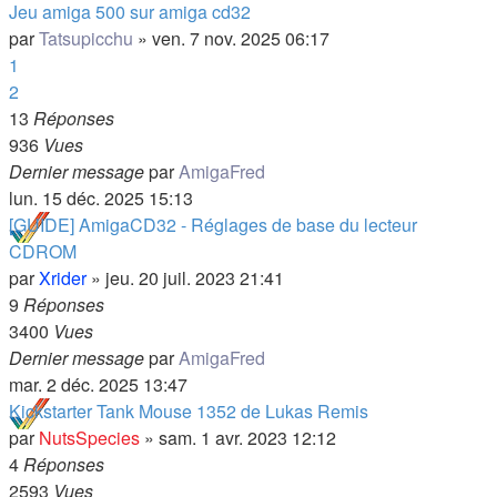
Jeu amiga 500 sur amiga cd32
par
Tatsupicchu
»
ven. 7 nov. 2025 06:17
1
2
13
Réponses
936
Vues
Dernier message
par
AmigaFred
lun. 15 déc. 2025 15:13
[GUIDE] AmigaCD32 - Réglages de base du lecteur
CDROM
par
Xrider
»
jeu. 20 juil. 2023 21:41
9
Réponses
3400
Vues
Dernier message
par
AmigaFred
mar. 2 déc. 2025 13:47
Kickstarter Tank Mouse 1352 de Lukas Remis
par
NutsSpecies
»
sam. 1 avr. 2023 12:12
4
Réponses
2593
Vues