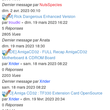
Dernier message
par
NutsSpecies
dim. 2 avr. 2023 00:10
[ROM] Rick Dangerous Enhanced Version
par
troudki
»
dim. 19 mars 2023 16:22
5
Réponses
2805
Vues
Dernier message
par
Anata
dim. 19 mars 2023 18:30
[GUIDE] AmigaCD32 - FULL Recap AmigaCD32
Motherboard & CDROM Board
par
Xrider
»
sam. 18 mars 2023 08:22
0
Réponses
2203
Vues
Dernier message
par
Xrider
sam. 18 mars 2023 08:22
[INFO] Amiga CD32 : TF330 Extension Card OpenSource
par
Xrider
»
dim. 19 févr. 2023 20:34
0
Réponses