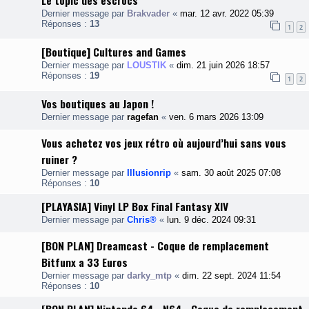
Le topic des escrocs
Dernier message par
Brakvader
«
mar. 12 avr. 2022 05:39
Réponses :
13
1
2
[Boutique] Cultures and Games
Dernier message par
LOUSTIK
«
dim. 21 juin 2026 18:57
Réponses :
19
1
2
Vos boutiques au Japon !
Dernier message par
ragefan
«
ven. 6 mars 2026 13:09
Vous achetez vos jeux rétro où aujourd’hui sans vous
ruiner ?
Dernier message par
Illusionrip
«
sam. 30 août 2025 07:08
Réponses :
10
[PLAYASIA] Vinyl LP Box Final Fantasy XIV
Dernier message par
Chris®
«
lun. 9 déc. 2024 09:31
[BON PLAN] Dreamcast - Coque de remplacement
Bitfunx a 33 Euros
Dernier message par
darky_mtp
«
dim. 22 sept. 2024 11:54
Réponses :
10