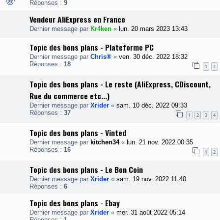
Réponses :
9
Vendeur AliExpress en France
Dernier message par
Kr4ken
«
lun. 20 mars 2023 13:43
Topic des bons plans - Plateforme PC
Dernier message par
Chris®
«
ven. 30 déc. 2022 18:32
Réponses :
18
1
2
Topic des bons plans - Le reste (AliExpress, CDiscount,
Rue du commerce etc...)
Dernier message par
Xrider
«
sam. 10 déc. 2022 09:33
Réponses :
37
1
2
3
4
Topic des bons plans - Vinted
Dernier message par
kitchen34
«
lun. 21 nov. 2022 00:35
Réponses :
16
1
2
Topic des bons plans - Le Bon Coin
Dernier message par
Xrider
«
sam. 19 nov. 2022 11:40
Réponses :
6
Topic des bons plans - Ebay
Dernier message par
Xrider
«
mer. 31 août 2022 05:14
Réponses :
1