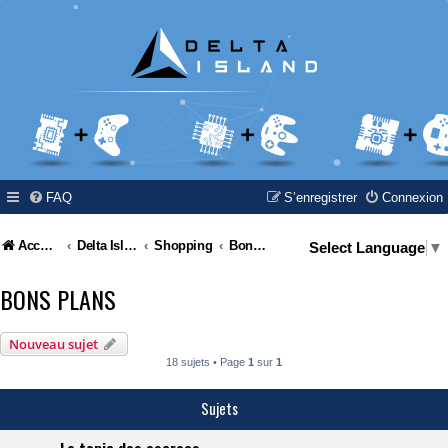
FAQ
S’enregistrer
Connexion
Accueil
Delta Island
Shopping
Bons plans
Select Language
▼
BONS PLANS
Nouveau sujet
18 sujets • Page
1
sur
1
Sujets