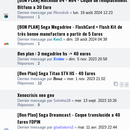
[BON PLAN] Nintendo 64 - N64 - Coque de remplacement
Bitfunx a 30 Euro
Dernier message par
Rtondob
«
lun. 19 août 2024 12:23
Réponses :
1
[BON PLAN] Sega Megadrive - FlashCard + Flash Kit de
très bonne manufacture a partir de 5 Euros
Dernier message par
Kev1
«
dim. 18 août 2024 04:38
Réponses :
1
Bon plan : 3 megadrive hs -> 40 euros
Dernier message par
Xrider
«
dim. 5 nov. 2023 20:58
Réponses :
2
[Bon Plan] Sega Titan STV HS - 40 Euros
Dernier message par
Bouz
«
mer. 1 nov. 2023 21:02
Réponses :
12
1
2
Xenocrisis neo geo
Dernier message par
Selekta18
«
mer. 13 sept. 2023 10:26
Réponses :
8
[Bon Plan] Sega Dreamcast - Coque translucide a 40
Euros FDPIN
Dernier message par
gladiators2
«
mar. 11 avr. 2023 22:44