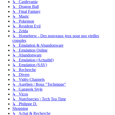
↳ Castlevania
↳ Dragon Ball
↳ Final Fantasy
↳ Magic
↳ Pokemon
↳ Resident Evil
↳ Zelda
↳ Homebrew - Des nouveaux jeux pour nos vieilles
consoles
↳ Émulation & Abandonware
↳ Emulation Online
↳ Abandonware
↳ Emulation (Actualité)
↳ Emulation (SAV)
↳ Recherche
↳ Divers
↳ Vidéo Channels
↳ Aurélien / Bouz "Technique"
↳ Gangeek Style
↳ Vicos
↳ NutsSpecies \ Tech Tea Time
↳ Philippe D.
Shopping
↳ Achat & Recherche