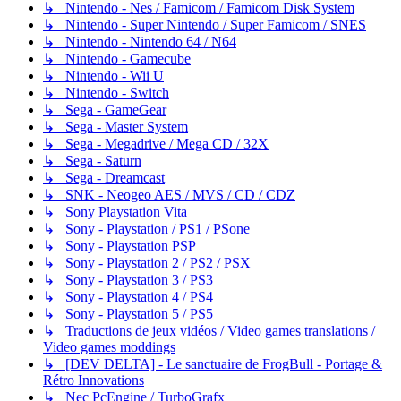
↳ Nintendo - Nes / Famicom / Famicom Disk System
↳ Nintendo - Super Nintendo / Super Famicom / SNES
↳ Nintendo - Nintendo 64 / N64
↳ Nintendo - Gamecube
↳ Nintendo - Wii U
↳ Nintendo - Switch
↳ Sega - GameGear
↳ Sega - Master System
↳ Sega - Megadrive / Mega CD / 32X
↳ Sega - Saturn
↳ Sega - Dreamcast
↳ SNK - Neogeo AES / MVS / CD / CDZ
↳ Sony Playstation Vita
↳ Sony - Playstation / PS1 / PSone
↳ Sony - Playstation PSP
↳ Sony - Playstation 2 / PS2 / PSX
↳ Sony - Playstation 3 / PS3
↳ Sony - Playstation 4 / PS4
↳ Sony - Playstation 5 / PS5
↳ Traductions de jeux vidéos / Video games translations /
Video games moddings
↳ [DEV DELTA] - Le sanctuaire de FrogBull - Portage &
Rétro Innovations
↳ Nec PcEngine / TurboGrafx