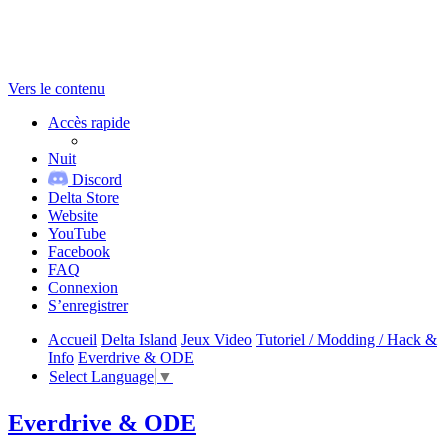
Vers le contenu
Accès rapide
Nuit
Discord
Delta Store
Website
YouTube
Facebook
FAQ
Connexion
S’enregistrer
Accueil
Delta Island
Jeux Video
Tutoriel / Modding / Hack &
Info
Everdrive & ODE
Select Language
▼
Everdrive & ODE