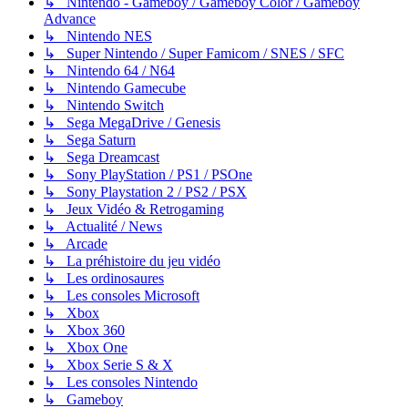
↳ Nintendo - Gameboy / Gameboy Color / Gameboy
Advance
↳ Nintendo NES
↳ Super Nintendo / Super Famicom / SNES / SFC
↳ Nintendo 64 / N64
↳ Nintendo Gamecube
↳ Nintendo Switch
↳ Sega MegaDrive / Genesis
↳ Sega Saturn
↳ Sega Dreamcast
↳ Sony PlayStation / PS1 / PSOne
↳ Sony Playstation 2 / PS2 / PSX
↳ Jeux Vidéo & Retrogaming
↳ Actualité / News
↳ Arcade
↳ La préhistoire du jeu vidéo
↳ Les ordinosaures
↳ Les consoles Microsoft
↳ Xbox
↳ Xbox 360
↳ Xbox One
↳ Xbox Serie S & X
↳ Les consoles Nintendo
↳ Gameboy