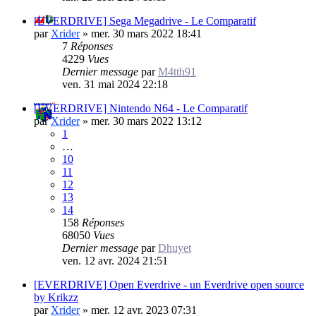
[EVERDRIVE] Sega Megadrive - Le Comparatif
par
Xrider
»
mer. 30 mars 2022 18:41
7
Réponses
4229
Vues
Dernier message
par
M4tth91
ven. 31 mai 2024 22:18
[EVERDRIVE] Nintendo N64 - Le Comparatif
par
Xrider
»
mer. 30 mars 2022 13:12
1
…
10
11
12
13
14
158
Réponses
68050
Vues
Dernier message
par
Dhuyet
ven. 12 avr. 2024 21:51
[EVERDRIVE] Open Everdrive - un Everdrive open source
by Krikzz
par
Xrider
»
mer. 12 avr. 2023 07:31