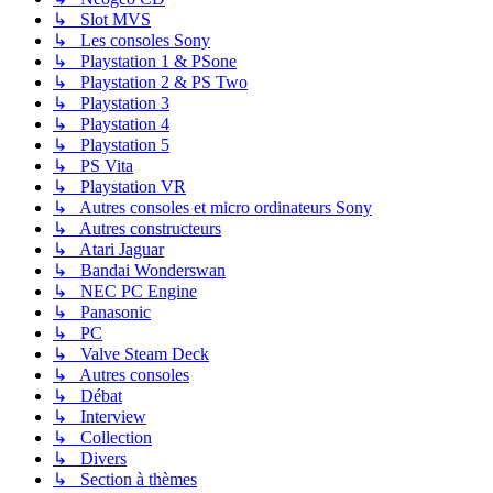
↳ Slot MVS
↳ Les consoles Sony
↳ Playstation 1 & PSone
↳ Playstation 2 & PS Two
↳ Playstation 3
↳ Playstation 4
↳ Playstation 5
↳ PS Vita
↳ Playstation VR
↳ Autres consoles et micro ordinateurs Sony
↳ Autres constructeurs
↳ Atari Jaguar
↳ Bandai Wonderswan
↳ NEC PC Engine
↳ Panasonic
↳ PC
↳ Valve Steam Deck
↳ Autres consoles
↳ Débat
↳ Interview
↳ Collection
↳ Divers
↳ Section à thèmes