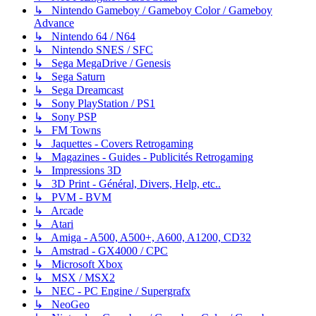
↳ Nintendo Gameboy / Gameboy Color / Gameboy
Advance
↳ Nintendo 64 / N64
↳ Nintendo SNES / SFC
↳ Sega MegaDrive / Genesis
↳ Sega Saturn
↳ Sega Dreamcast
↳ Sony PlayStation / PS1
↳ Sony PSP
↳ FM Towns
↳ Jaquettes - Covers Retrogaming
↳ Magazines - Guides - Publicités Retrogaming
↳ Impressions 3D
↳ 3D Print - Général, Divers, Help, etc..
↳ PVM - BVM
↳ Arcade
↳ Atari
↳ Amiga - A500, A500+, A600, A1200, CD32
↳ Amstrad - GX4000 / CPC
↳ Microsoft Xbox
↳ MSX / MSX2
↳ NEC - PC Engine / Supergrafx
↳ NeoGeo