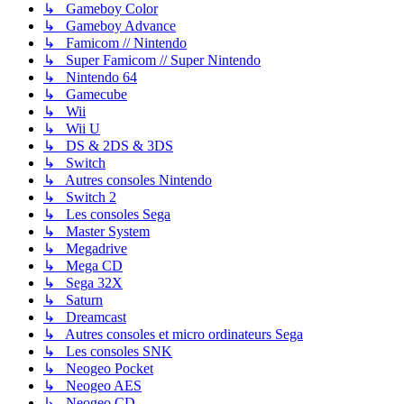
↳ Gameboy Color
↳ Gameboy Advance
↳ Famicom // Nintendo
↳ Super Famicom // Super Nintendo
↳ Nintendo 64
↳ Gamecube
↳ Wii
↳ Wii U
↳ DS & 2DS & 3DS
↳ Switch
↳ Autres consoles Nintendo
↳ Switch 2
↳ Les consoles Sega
↳ Master System
↳ Megadrive
↳ Mega CD
↳ Sega 32X
↳ Saturn
↳ Dreamcast
↳ Autres consoles et micro ordinateurs Sega
↳ Les consoles SNK
↳ Neogeo Pocket
↳ Neogeo AES
↳ Neogeo CD