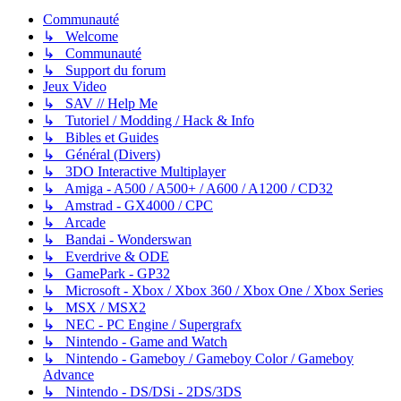
Communauté
↳ Welcome
↳ Communauté
↳ Support du forum
Jeux Video
↳ SAV // Help Me
↳ Tutoriel / Modding / Hack & Info
↳ Bibles et Guides
↳ Général (Divers)
↳ 3DO Interactive Multiplayer
↳ Amiga - A500 / A500+ / A600 / A1200 / CD32
↳ Amstrad - GX4000 / CPC
↳ Arcade
↳ Bandai - Wonderswan
↳ Everdrive & ODE
↳ GamePark - GP32
↳ Microsoft - Xbox / Xbox 360 / Xbox One / Xbox Series
↳ MSX / MSX2
↳ NEC - PC Engine / Supergrafx
↳ Nintendo - Game and Watch
↳ Nintendo - Gameboy / Gameboy Color / Gameboy
Advance
↳ Nintendo - DS/DSi - 2DS/3DS