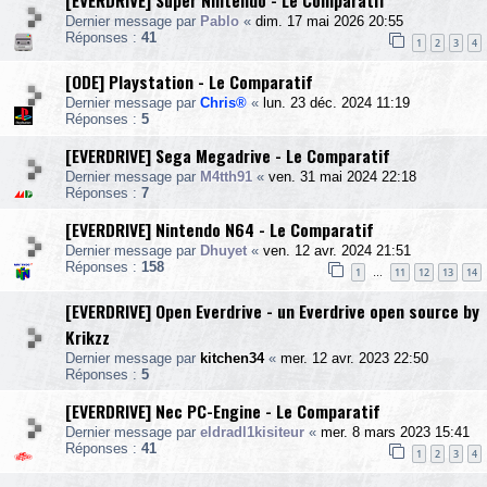
[EVERDRIVE] Super Nintendo - Le Comparatif
Dernier message par
Pablo
«
dim. 17 mai 2026 20:55
Réponses :
41
1
2
3
4
[ODE] Playstation - Le Comparatif
Dernier message par
Chris®
«
lun. 23 déc. 2024 11:19
Réponses :
5
[EVERDRIVE] Sega Megadrive - Le Comparatif
Dernier message par
M4tth91
«
ven. 31 mai 2024 22:18
Réponses :
7
[EVERDRIVE] Nintendo N64 - Le Comparatif
Dernier message par
Dhuyet
«
ven. 12 avr. 2024 21:51
Réponses :
158
1
11
12
13
14
…
[EVERDRIVE] Open Everdrive - un Everdrive open source by
Krikzz
Dernier message par
kitchen34
«
mer. 12 avr. 2023 22:50
Réponses :
5
[EVERDRIVE] Nec PC-Engine - Le Comparatif
Dernier message par
eldradl1kisiteur
«
mer. 8 mars 2023 15:41
Réponses :
41
1
2
3
4