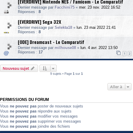
[EVERDRIVE] Nintendo NES / Famicom - Le Comparatif
Dernier message par
Facchini75
«
mer. 23 nov. 2022 16:52
Réponses :
8
[EVERDRIVE] Sega 32X
Dernier message par
Selekta18
«
lun. 23 mai 2022 21:41
Réponses :
8
[ODE] Dreamcast - Le Comparatif
Dernier message par
milhouse08
«
lun. 4 avr. 2022 13:50
Réponses :
17
1
2
Nouveau sujet
9 sujets • Page
1
sur
1
Aller à
PERMISSIONS DU FORUM
Vous
ne pouvez pas
poster de nouveaux sujets
Vous
ne pouvez pas
répondre aux sujets
Vous
ne pouvez pas
modifier vos messages
Vous
ne pouvez pas
supprimer vos messages
Vous
ne pouvez pas
joindre des fichiers