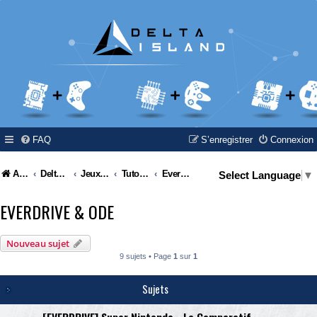
FAQ
S’enregistrer
Connexion
Accueil
Delta Island
Jeux Video
Tutoriel / Modding / Hack & Info
Everdrive & ODE
Select Language
▼
EVERDRIVE & ODE
Nouveau sujet
9 sujets • Page
1
sur
1
Sujets