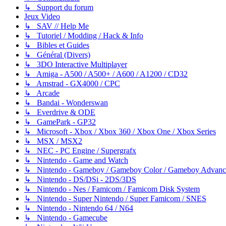
↳ Support du forum
Jeux Video
↳ SAV // Help Me
↳ Tutoriel / Modding / Hack & Info
↳ Bibles et Guides
↳ Général (Divers)
↳ 3DO Interactive Multiplayer
↳ Amiga - A500 / A500+ / A600 / A1200 / CD32
↳ Amstrad - GX4000 / CPC
↳ Arcade
↳ Bandai - Wonderswan
↳ Everdrive & ODE
↳ GamePark - GP32
↳ Microsoft - Xbox / Xbox 360 / Xbox One / Xbox Series
↳ MSX / MSX2
↳ NEC - PC Engine / Supergrafx
↳ Nintendo - Game and Watch
↳ Nintendo - Gameboy / Gameboy Color / Gameboy Advanc
↳ Nintendo - DS/DSi - 2DS/3DS
↳ Nintendo - Nes / Famicom / Famicom Disk System
↳ Nintendo - Super Nintendo / Super Famicom / SNES
↳ Nintendo - Nintendo 64 / N64
↳ Nintendo - Gamecube