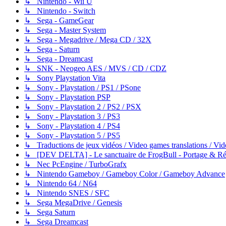
↳ Nintendo - Wii U
↳ Nintendo - Switch
↳ Sega - GameGear
↳ Sega - Master System
↳ Sega - Megadrive / Mega CD / 32X
↳ Sega - Saturn
↳ Sega - Dreamcast
↳ SNK - Neogeo AES / MVS / CD / CDZ
↳ Sony Playstation Vita
↳ Sony - Playstation / PS1 / PSone
↳ Sony - Playstation PSP
↳ Sony - Playstation 2 / PS2 / PSX
↳ Sony - Playstation 3 / PS3
↳ Sony - Playstation 4 / PS4
↳ Sony - Playstation 5 / PS5
↳ Traductions de jeux vidéos / Video games translations / V
↳ [DEV DELTA] - Le sanctuaire de FrogBull - Portage & Rét
↳ Nec PcEngine / TurboGrafx
↳ Nintendo Gameboy / Gameboy Color / Gameboy Advance
↳ Nintendo 64 / N64
↳ Nintendo SNES / SFC
↳ Sega MegaDrive / Genesis
↳ Sega Saturn
↳ Sega Dreamcast