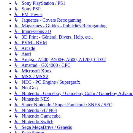
↳ Sony PlayStation / PS1
↳ Sony PSP
↳ FM Towns
↳ Jaquettes - Covers Retrogaming
↳ Magazines - Guides - Publicités Retrogaming
↳ Impressions 3D
↳ 3D Print - Général, Divers, Help, etc..
↳ PVM - BVM
↳ Arcade
↳ Atari
↳ Amiga - A500, A500+, A600, A1200, CD32
↳ Amstrad - GX4000 / CPC
↳ Microsoft Xbox
↳ MSX / MSX2
↳ NEC - PC Engine / Supergrafx
↳ NeoGeo
↳ Nintendo - Gameboy / Gameboy Color / Gameboy Advanc
↳ Nintendo NES
↳ Super Nintendo / Super Famicom / SNES / SFC
↳ Nintendo 64 / N64
↳ Nintendo Gamecube
↳ Nintendo Switch
↳ Sega MegaDrive / Genesis
↳ Sega Saturn