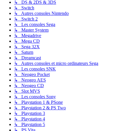
↳ DS & 2DS & 3DS
↳ Switch
↳ Autres consoles Nintendo
↳ Switch 2
↳ Les consoles Sega
↳ Master System
↳ Megadrive
↳ Mega CD
↳ Sega 32X
↳ Saturn
↳ Dreamcast
↳ Autres consoles et micro ordinateurs Sega
↳ Les consoles SNK
↳ Neogeo Pocket
↳ Neogeo AES
↳ Neogeo CD
↳ Slot MVS
↳ Les consoles Sony
↳ Playstation 1 & PSone
↳ Playstation 2 & PS Two
↳ Playstation 3
↳ Playstation 4
↳ Playstation 5
↳ PS Vita