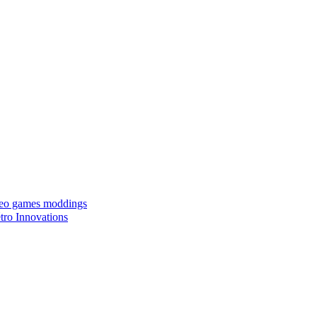
ideo games moddings
ro Innovations