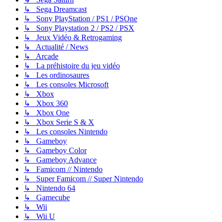
↳ Sega Dreamcast
↳ Sony PlayStation / PS1 / PSOne
↳ Sony Playstation 2 / PS2 / PSX
↳ Jeux Vidéo & Retrogaming
↳ Actualité / News
↳ Arcade
↳ La préhistoire du jeu vidéo
↳ Les ordinosaures
↳ Les consoles Microsoft
↳ Xbox
↳ Xbox 360
↳ Xbox One
↳ Xbox Serie S & X
↳ Les consoles Nintendo
↳ Gameboy
↳ Gameboy Color
↳ Gameboy Advance
↳ Famicom // Nintendo
↳ Super Famicom // Super Nintendo
↳ Nintendo 64
↳ Gamecube
↳ Wii
↳ Wii U