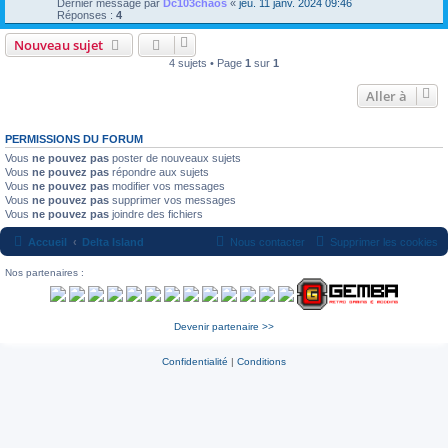
Dernier message par
Dc103chaos
«
jeu. 11 janv. 2024 09:46
Réponses :
4
Nouveau sujet
4 sujets • Page
1
sur
1
Aller à
PERMISSIONS DU FORUM
Vous
ne pouvez pas
poster de nouveaux sujets
Vous
ne pouvez pas
répondre aux sujets
Vous
ne pouvez pas
modifier vos messages
Vous
ne pouvez pas
supprimer vos messages
Vous
ne pouvez pas
joindre des fichiers
Accueil
Delta Island
Nous contacter
Supprimer les cookies
Nos partenaires :
Devenir partenaire >>
Confidentialité
|
Conditions