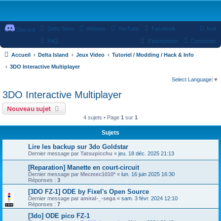
Delta Store
Website
YouTube
Facebook
Nuit
Discord
FAQ
S’enregistrer
Connexion
Accueil
Delta Island
Jeux Video
Tutoriel / Modding / Hack & Info
3DO Interactive Multiplayer
Select Language
▼
3DO Interactive Multiplayer
Nouveau sujet
4 sujets • Page
1
sur
1
Sujets
Lire les backup sur 3do Goldstar
Dernier message par
Tatsupicchu
«
jeu. 18 déc. 2025 21:13
[Reparation] Manette en court-circuit
Dernier message par
Mecmec1010*
«
lun. 16 juin 2025 16:30
Réponses :
3
[3DO FZ-1] ODE by Fixel's Open Source
Dernier message par
amiral-_-sega
«
sam. 3 févr. 2024 12:10
Réponses :
7
[3do] ODE pico FZ-1