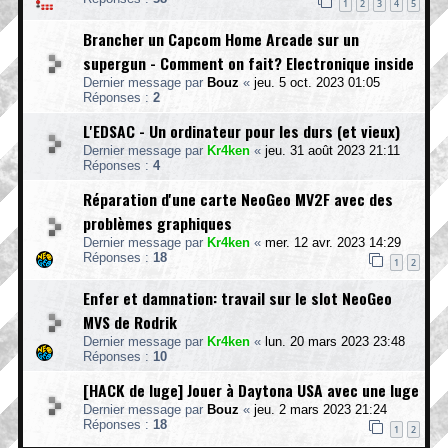
1
2
3
4
5
Brancher un Capcom Home Arcade sur un
supergun - Comment on fait? Electronique inside
Dernier message par
Bouz
«
jeu. 5 oct. 2023 01:05
Réponses :
2
L'EDSAC - Un ordinateur pour les durs (et vieux)
Dernier message par
Kr4ken
«
jeu. 31 août 2023 21:11
Réponses :
4
Réparation d'une carte NeoGeo MV2F avec des
problèmes graphiques
Dernier message par
Kr4ken
«
mer. 12 avr. 2023 14:29
Réponses :
18
1
2
Enfer et damnation: travail sur le slot NeoGeo
MVS de Rodrik
Dernier message par
Kr4ken
«
lun. 20 mars 2023 23:48
Réponses :
10
[HACK de luge] Jouer à Daytona USA avec une luge
Dernier message par
Bouz
«
jeu. 2 mars 2023 21:24
Réponses :
18
1
2