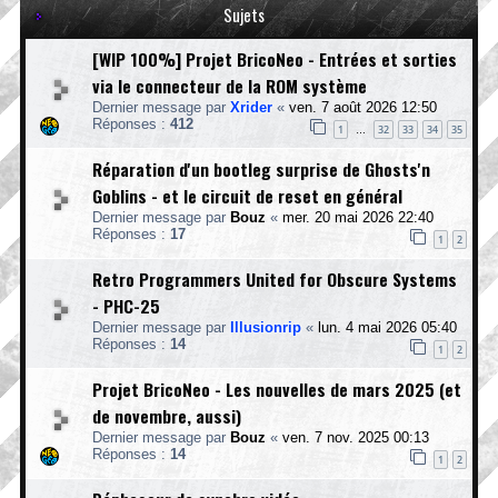
Sujets
[WIP 100%] Projet BricoNeo - Entrées et sorties
via le connecteur de la ROM système
Dernier message par
Xrider
«
ven. 7 août 2026 12:50
Réponses :
412
1
32
33
34
35
…
Réparation d'un bootleg surprise de Ghosts'n
Goblins - et le circuit de reset en général
Dernier message par
Bouz
«
mer. 20 mai 2026 22:40
Réponses :
17
1
2
Retro Programmers United for Obscure Systems
- PHC-25
Dernier message par
Illusionrip
«
lun. 4 mai 2026 05:40
Réponses :
14
1
2
Projet BricoNeo - Les nouvelles de mars 2025 (et
de novembre, aussi)
Dernier message par
Bouz
«
ven. 7 nov. 2025 00:13
Réponses :
14
1
2