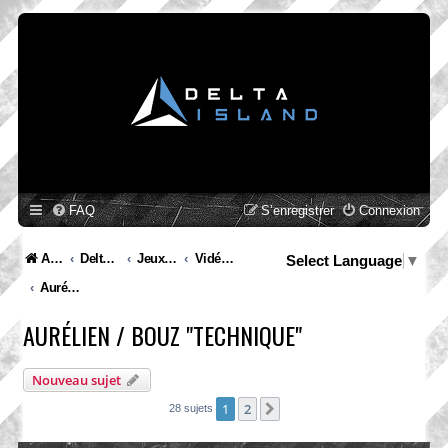
FAQ
S’enregistrer
Connexion
Accueil
Delta Island
Jeux Video
Vidéo Channels
Select Language
▼
Aurélien / Bouz "Technique"
AURÉLIEN / BOUZ "TECHNIQUE"
Nouveau sujet
1
2
Suivante
28 sujets