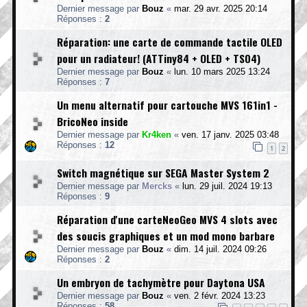
Dernier message par
Bouz
«
mar. 29 avr. 2025 20:14
Réponses :
2
Réparation: une carte de commande tactile OLED
pour un radiateur! (ATTiny84 + OLED + TS04)
Dernier message par
Bouz
«
lun. 10 mars 2025 13:24
Réponses :
7
Un menu alternatif pour cartouche MVS 161in1 -
BricoNeo inside
Dernier message par
Kr4ken
«
ven. 17 janv. 2025 03:48
Réponses :
12
1
2
Switch magnétique sur SEGA Master System 2
Dernier message par
Mercks
«
lun. 29 juil. 2024 19:13
Réponses :
9
Réparation d'une carteNeoGeo MVS 4 slots avec
des soucis graphiques et un mod mono barbare
Dernier message par
Bouz
«
dim. 14 juil. 2024 09:26
Réponses :
2
Un embryon de tachymètre pour Daytona USA
Dernier message par
Bouz
«
ven. 2 févr. 2024 13:23
Réponses :
58