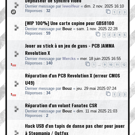
Déphaseur de synchro vidéo
Dernier message par
lewolfeur
«
dim. 2 nov. 2025 16:10
Réponses :
32
1
2
3
[WIP 100%] Une carte copine pour GBS8100
Dernier message par
Bouz
«
sam. 1 nov. 2025 22:28
Réponses :
59
1
2
3
4
5
Jouer au stick à un jeu de guns - PCB JAMMA
Revolution X
Dernier message par
Mercks
«
mer. 18 juin 2025 16:55
Réponses :
140
1
9
10
11
12
…
Réparation d'un PCB Revolution X (erreur CMOS
U49)
Dernier message par
Bouz
«
jeu. 29 mai 2025 07:24
Réponses :
34
1
2
3
Réparation d'un volant Fanatec CSR
Dernier message par
Bouz
«
dim. 11 mai 2025 21:03
Réponses :
2
Hack USB d'un tapis de danse pas cher pour jouer
à Stepmania / Outfox