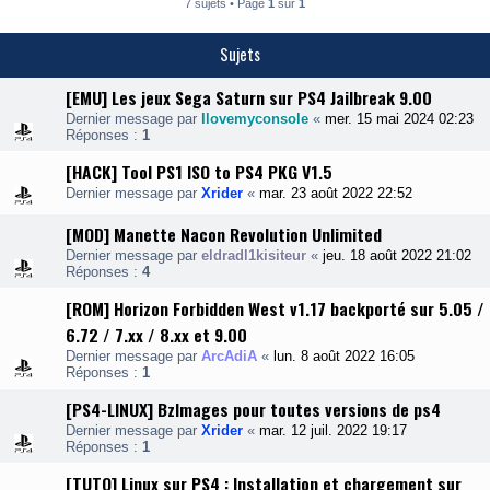
7 sujets • Page
1
sur
1
Sujets
[EMU] Les jeux Sega Saturn sur PS4 Jailbreak 9.00
Dernier message par
Ilovemyconsole
«
mer. 15 mai 2024 02:23
Réponses :
1
[HACK] Tool PS1 ISO to PS4 PKG V1.5
Dernier message par
Xrider
«
mar. 23 août 2022 22:52
[MOD] Manette Nacon Revolution Unlimited
Dernier message par
eldradl1kisiteur
«
jeu. 18 août 2022 21:02
Réponses :
4
[ROM] Horizon Forbidden West v1.17 backporté sur 5.05 /
6.72 / 7.xx / 8.xx et 9.00
Dernier message par
ArcAdiA
«
lun. 8 août 2022 16:05
Réponses :
1
[PS4-LINUX] BzImages pour toutes versions de ps4
Dernier message par
Xrider
«
mar. 12 juil. 2022 19:17
Réponses :
1
[TUTO] Linux sur PS4 : Installation et chargement sur