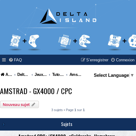
FAQ
S’enregistrer
Connexion
Accueil
Delta Island
Jeux Video
Tutoriel / Modding / Hack & Info
Amstrad - GX4000 / CPC
Select Language
▼
AMSTRAD - GX4000 / CPC
Nouveau sujet
3 sujets • Page
1
sur
1
Sujets