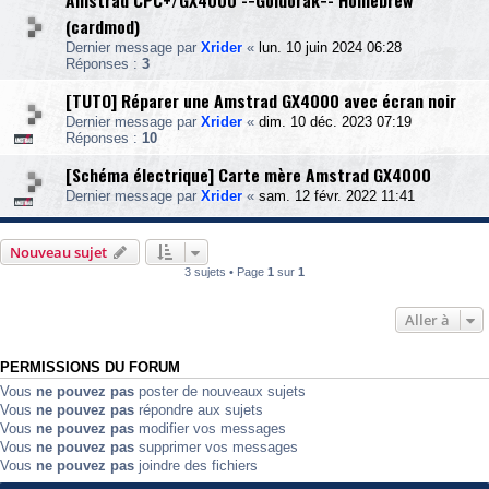
Amstrad CPC+/GX4000 -=Goldorak=- Homebrew
(cardmod)
Dernier message par
Xrider
«
lun. 10 juin 2024 06:28
Réponses :
3
[TUTO] Réparer une Amstrad GX4000 avec écran noir
Dernier message par
Xrider
«
dim. 10 déc. 2023 07:19
Réponses :
10
[Schéma électrique] Carte mère Amstrad GX4000
Dernier message par
Xrider
«
sam. 12 févr. 2022 11:41
Nouveau sujet
3 sujets • Page
1
sur
1
Aller à
PERMISSIONS DU FORUM
Vous
ne pouvez pas
poster de nouveaux sujets
Vous
ne pouvez pas
répondre aux sujets
Vous
ne pouvez pas
modifier vos messages
Vous
ne pouvez pas
supprimer vos messages
Vous
ne pouvez pas
joindre des fichiers