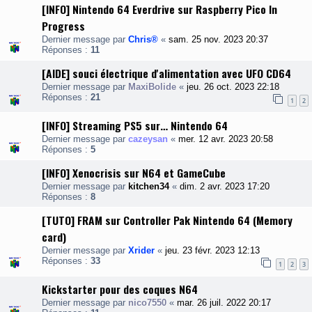
[INFO] Nintendo 64 Everdrive sur Raspberry Pico In
Progress
Dernier message par
Chris®
«
sam. 25 nov. 2023 20:37
Réponses :
11
[AIDE] souci électrique d'alimentation avec UFO CD64
Dernier message par
MaxiBolide
«
jeu. 26 oct. 2023 22:18
Réponses :
21
1
2
[INFO] Streaming PS5 sur… Nintendo 64
Dernier message par
cazeysan
«
mer. 12 avr. 2023 20:58
Réponses :
5
[INFO] Xenocrisis sur N64 et GameCube
Dernier message par
kitchen34
«
dim. 2 avr. 2023 17:20
Réponses :
8
[TUTO] FRAM sur Controller Pak Nintendo 64 (Memory
card)
Dernier message par
Xrider
«
jeu. 23 févr. 2023 12:13
Réponses :
33
1
2
3
Kickstarter pour des coques N64
Dernier message par
nico7550
«
mar. 26 juil. 2022 20:17