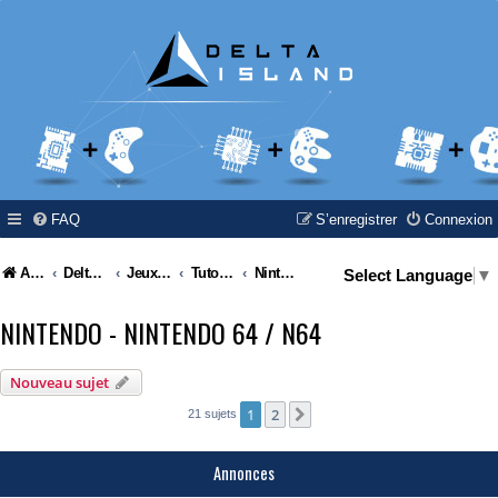
FAQ
S’enregistrer
Connexion
Accueil
Delta Island
Jeux Video
Tutoriel / Modding / Hack & Info
Nintendo - Nintendo 64 / N64
Select Language
▼
NINTENDO - NINTENDO 64 / N64
Nouveau sujet
1
2
Suivante
21 sujets
Annonces