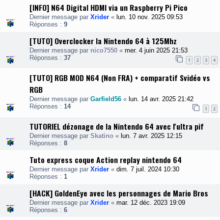
[INFO] N64 Digital HDMI via un Raspberry Pi Pico
Dernier message par
Xrider
«
lun. 10 nov. 2025 09:53
Réponses :
9
[TUTO] Overclocker la Nintendo 64 à 125Mhz
Dernier message par
nico7550
«
mer. 4 juin 2025 21:53
Réponses :
37
1
2
3
4
[TUTO] RGB MOD N64 (Non FRA) + comparatif Svidéo vs
RGB
Dernier message par
Garfield56
«
lun. 14 avr. 2025 21:42
Réponses :
14
1
2
TUTORIEL dézonage de la Nintendo 64 avec l'ultra pif
Dernier message par
Skatino
«
lun. 7 avr. 2025 12:15
Réponses :
8
Tuto express coque Action replay nintendo 64
Dernier message par
Xrider
«
dim. 7 juil. 2024 10:30
Réponses :
1
[HACK] GoldenEye avec les personnages de Mario Bros
Dernier message par
Xrider
«
mar. 12 déc. 2023 19:09
Réponses :
6