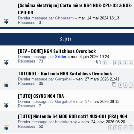
[Schéma électrique] Carte mère N64 NUS-CPU-03 & NUS-
CPU-04
Dernier message par
Ghostsam
«
mar. 14 mai 2024 18:13
Réponses :
3
Sujets
[DEV - DONE] N64 Switchless Overclock
Dernier message par
Xrider
«
mer. 3 juin 2026 19:24
Réponses :
73
1
4
5
6
7
…
TUTORIEL - Nintendo N64 Switchless Overclock
Dernier message par
Gargahel
«
ven. 27 mars 2026 21:41
Réponses :
35
1
2
3
[TUTO] CSYNC N64 FRA
Dernier message par
Gargahel
«
mar. 17 mars 2026 09:13
Réponses :
7
[TUTO] Nintendo 64 MOD RGB natif NUS-001 (FRA) N64
Dernier message par
bevinkerroy
«
sam. 24 janv. 2026 08:20
Réponses :
52
1
2
3
4
5