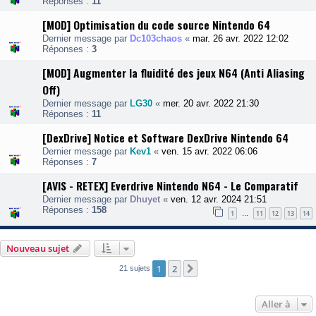
Réponses :
11
[MOD] Optimisation du code source Nintendo 64
Dernier message par
Dc103chaos
«
mar. 26 avr. 2022 12:02
Réponses :
3
[MOD] Augmenter la fluidité des jeux N64 (Anti Aliasing
Off)
Dernier message par
LG30
«
mer. 20 avr. 2022 21:30
Réponses :
11
[DexDrive] Notice et Software DexDrive Nintendo 64
Dernier message par
Kev1
«
ven. 15 avr. 2022 06:06
Réponses :
7
[AVIS - RETEX] Everdrive Nintendo N64 - Le Comparatif
Dernier message par
Dhuyet
«
ven. 12 avr. 2024 21:51
Réponses :
158
1
11
12
13
14
…
Nouveau sujet
1
2
Suivante
21 sujets
Aller à