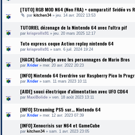
[TUTO] RGB MOD N64 (Non FRA) + comparatif Svidéo vs 
par
kitchen34
»
jeu. 14 avr. 2022 13:53
TUTORIEL dézonage de la Nintendo 64 avec l'ultra pif
par
krisprolls91
»
jeu. 20 mars 2025 12:17
Tuto express coque Action replay nintendo 64
par
krisprolls91
»
sam. 6 juil. 2024 19:24
[HACK] GoldenEye avec les personnages de Mario Bros
par
Xrider
»
mer. 20 avr. 2022 20:23
[INFO] Nintendo 64 Everdrive sur Raspberry Pico In Prog
par
Xrider
»
sam. 11 mars 2023 10:11
[AIDE] souci électrique d'alimentation avec UFO CD64
par
MaxiBolide
»
ven. 18 août 2023 13:11
[INFO] Streaming PS5 sur… Nintendo 64
par
Xrider
»
mer. 12 avr. 2023 07:39
[INFO] Xenocrisis sur N64 et GameCube
par
kitchen34
»
sam. 1 avr. 2023 23:05