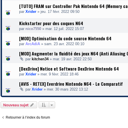
[TUTO] FRAM sur Controller Pak Nintendo 64 (Memory ca
par
Xrider
»
jeu. 17 févr. 2022 09:50
Kickstarter pour des coques N64
par
nico7550
»
mar. 12 juil. 2022 15:07
[MOD] Optimisation du code source Nintendo 64
par
ArcAdiA
»
sam. 23 avr. 2022 00:10
[MOD] Augmenter la fluidité des jeux N64 (Anti Aliasing O
par
kitchen34
»
mar. 19 avr. 2022 22:50
[DexDrive] Notice et Software DexDrive Nintendo 64
par
Xrider
»
mer. 9 févr. 2022 18:46
[AVIS - RETEX] Everdrive Nintendo N64 - Le Comparatif
par
Xrider
»
mer. 30 mars 2022 13:12
Nouveau sujet
Retourner à l’index du forum