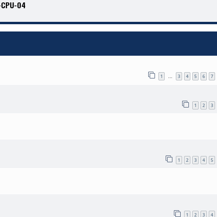
S-CPU-04
1
3
4
5
6
7
…
1
2
3
1
2
3
4
5
1
2
3
4