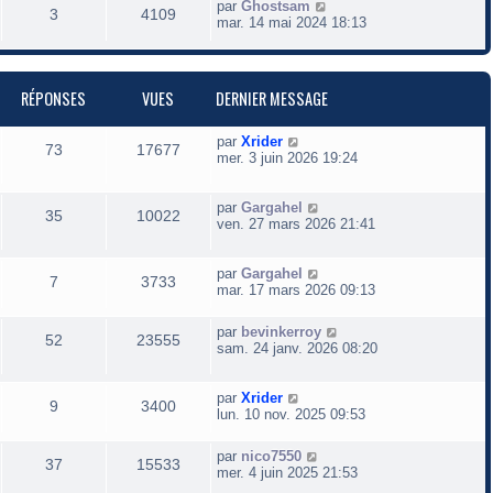
D
par
Ghostsam
R
V
3
4109
e
mar. 14 mai 2024 18:13
r
é
u
n
i
p
e
e
RÉPONSES
VUES
DERNIER MESSAGE
r
o
s
m
e
D
par
Xrider
R
V
73
n
17677
s
e
mer. 3 juin 2026 19:24
s
r
é
u
s
a
n
g
i
D
par
Gargahel
R
V
35
10022
p
e
e
e
e
e
ven. 27 mars 2026 21:41
r
r
é
u
o
s
s
m
n
e
i
D
par
Gargahel
R
V
7
3733
p
e
n
s
e
e
mar. 17 mars 2026 09:13
s
r
r
é
u
o
s
s
a
m
n
D
par
bevinkerroy
g
e
R
V
i
52
23555
e
p
e
sam. 24 janv. 2026 08:20
n
e
e
s
e
r
s
r
é
u
n
o
s
s
s
a
m
i
D
par
Xrider
g
e
R
V
9
3400
p
e
e
e
lun. 10 nov. 2025 09:53
n
e
e
s
r
r
s
é
u
o
s
m
n
s
s
a
D
par
nico7550
e
R
V
i
37
15533
g
e
p
e
mer. 4 juin 2025 21:53
n
s
e
e
e
r