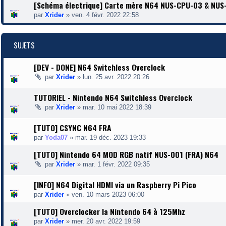
[Schéma électrique] Carte mère N64 NUS-CPU-03 & NU
par
Xrider
»
ven. 4 févr. 2022 22:58
SUJETS
[DEV - DONE] N64 Switchless Overclock
par
Xrider
»
lun. 25 avr. 2022 20:26
TUTORIEL - Nintendo N64 Switchless Overclock
par
Xrider
»
mar. 10 mai 2022 18:39
[TUTO] CSYNC N64 FRA
par
Yoda07
»
mar. 19 déc. 2023 19:33
[TUTO] Nintendo 64 MOD RGB natif NUS-001 (FRA) N64
par
Xrider
»
mar. 1 févr. 2022 09:35
[INFO] N64 Digital HDMI via un Raspberry Pi Pico
par
Xrider
»
ven. 10 mars 2023 06:00
[TUTO] Overclocker la Nintendo 64 à 125Mhz
par
Xrider
»
mer. 20 avr. 2022 19:59