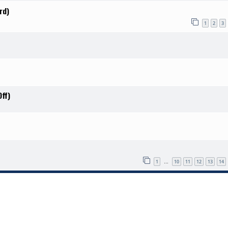
rd)
1
2
3
ff)
1
10
11
12
13
14
…