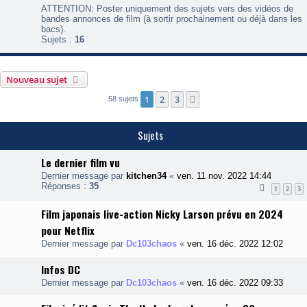
l
ATTENTION: Poster uniquement des sujets vers des vidéos de
u
bandes annonces de film (à sortir prochainement ou déjà dans les
x
bacs).
-
Sujets :
16
B
a
n
d
Nouveau sujet
e
A
1
2
3
Suivante
58 sujets
n
n
o
Sujets
n
c
e
Le dernier film vu
Dernier message par
kitchen34
«
ven. 11 nov. 2022 14:44
Réponses :
35
1
2
3
Film japonais live-action Nicky Larson prévu en 2024
pour Netflix
Dernier message par
Dc103chaos
«
ven. 16 déc. 2022 12:02
Infos DC
Dernier message par
Dc103chaos
«
ven. 16 déc. 2022 09:33